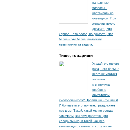
напрасные
хлопоты –
настаивать на
очевидном. При
желании можно
доказать, что
черное – это белое, но доказать, что
белое – это белое, по-моему,
невыполнимая задача.
Тише, товарищи
Угадайте с одного
раза, чего больше
всего не хватает
жителям
мегаполиса,
особенно
обитателям
«человейников»? Правильно – тишины!
И больше всего, полагаю, раздражает
нас шум. Такой, какой мы не всегда
замечаем, как звук работающего
холодильника, и такой, как рев
взлетающего самолета, который не