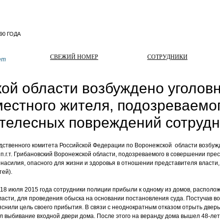
СВЕЖИЙ НОМЕР
СОТРУДНИКИ
ет
ой области возбуждено уголовн
естного жителя, подозреваемог
телесных повреждений сотрудн
ственного комитета Российской Федерации по Воронежской области возбужд
п.г.т. Грибановский Воронежской области, подозреваемого в совершении пре
е насилия, опасного для жизни и здоровья в отношении представителя власти,
ей).
8 июля 2015 года сотрудники полиции прибыли к одному из домов, расположен
асти, для проведения обыска на основании постановления суда. Постучав во
снили цель своего прибытия. В связи с неоднократным отказом отрыть двер
выбивание входной двери дома. После этого на веранду дома вышел 48-лет