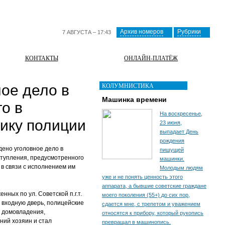
Архив номеров
Рубрики
7 АВГУСТА – 17:43
КОНТАКТЫ
ОНЛАЙН-ПЛАТЁЖ
КОЛУМНИСТИКА
ое дело в
Машинка времени
о в
На воскресенье,
ику полиции
23 июня,
выпадает День
рождения
ено уголовное дело в
пишущей
ступления, предусмотренного
машинки.
 в связи с исполнением им
Молодым людям
уже и не понять ценность этого
аппарата, а бывшие советские граждане
ных по ул. Советской п.г.т.
моего поколения (55+) до сих пор,
 входную дверь, полицейские
сдается мне, с трепетом и уважением
ь домовладения,
относятся к прибору, который рукопись
ний хозяин и стал
превращал в машинопись.