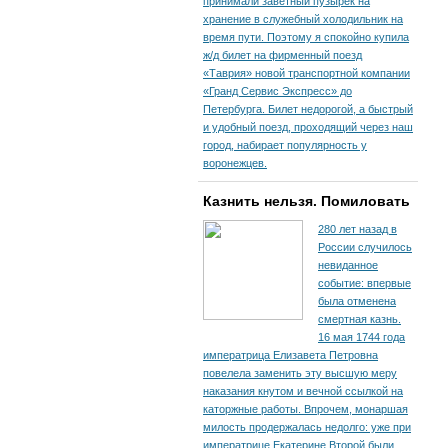
принимали заветный пузырек на
хранение в служебный холодильник на
время пути. По­этому я спокойно купила
ж/д билет на фирменный поезд
«Таврия» новой транспортной компании
«Гранд Сервис Экспресс» до
Петербурга. Билет недорогой, а быстрый
и удобный поезд, проходящий через наш
город, набирает популярность у
воронежцев.
Казнить нельзя. Помиловать
280 лет назад в
России случилось
невиданное
событие: впервые
была отменена
смертная казнь.
16 мая 1744 года
императрица Елизавета Петровна
повелела заменить эту высшую меру
наказания кнутом и вечной ссылкой на
каторжные работы. Впрочем, монаршая
милость продержалась недолго: уже при
императрице Екатерине Второй были