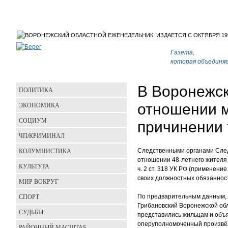
Газета,
которая объединя
В Воронежск
ПОЛИТИКА
ЭКОНОМИКА
отношении м
СОЦИУМ
причинении 
ЧП/КРИМИНАЛ
КОЛУМНИСТИКА
Следственными органами След
отношении 48-летнего жителя 
КУЛЬТУРА
ч. 2 ст. 318 УК РФ (применени
своих должностных обязанност
МИР ВОКРУГ
СПОРТ
По предварительным данным, 1
Грибановский Воронежской обл
СУДЬБЫ
представились жильцам и объя
оперуполномоченный произвёл 
РАЙОННЫЙ МАСШТАБ