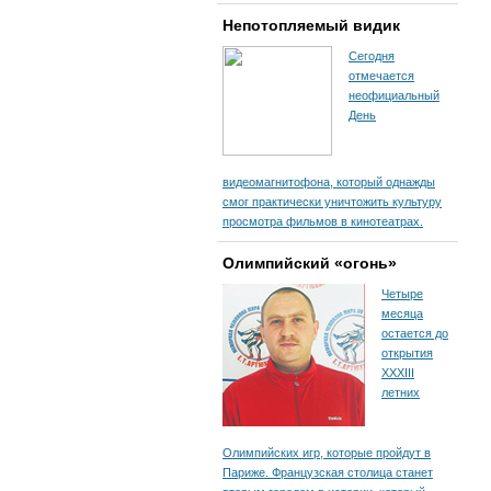
Непотопляемый видик
Сегодня
отмечается
неофициальный
День
видеомагнитофона, который однажды
смог практически уничтожить культуру
просмотра фильмов в кинотеатрах.
Олимпийский «огонь»
Четыре
месяца
остается до
открытия
XXXIII
летних
Олимпийских игр, которые пройдут в
Париже. Французская столица станет