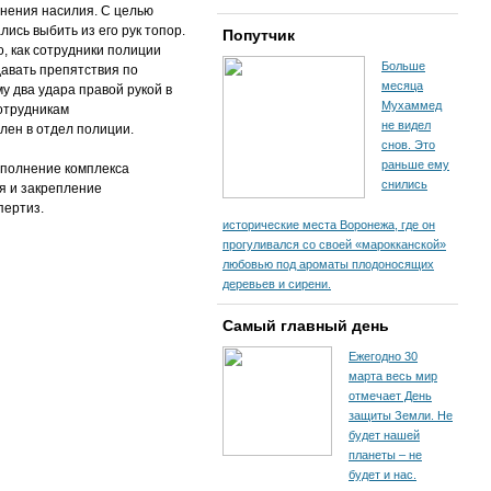
енения насилия. С целью
сь выбить из его рук топор.
Попутчик
о, как сотрудники полиции
Больше
давать препятствия по
месяца
у два удара правой рукой в
Мухаммед
Сотрудникам
не видел
лен в отдел полиции.
снов. Это
раньше ему
ыполнение комплекса
снились
я и закрепление
пертиз.
исторические места Воронежа, где он
прогуливался со своей «марокканской»
любовью под ароматы плодоносящих
деревьев и сирени.
Самый главный день
Ежегодно 30
марта весь мир
отмечает День
защиты Земли. Не
будет нашей
планеты – не
будет и нас.