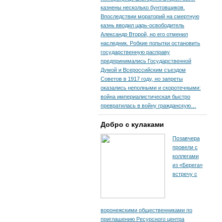
казнены несколько бунтовщиков.
Впоследствии мораторий на смертную
казнь вводил царь-освободитель
Александр Второй, но его отменил
наследник. Робкие попытки остановить
государственную расправу
предпринимались Государственной
Думой и Всероссийским съездом
Советов в 1917 году, но запреты
оказались неполными и скоротечными:
война империалистическая быстро
превратилась в войну гражданскую…
Добро с кулаками
Позавчера
провели с
коллегами
из «Берега»
встречу с
воронежскими общественниками по
приглашению Ресурсного центра