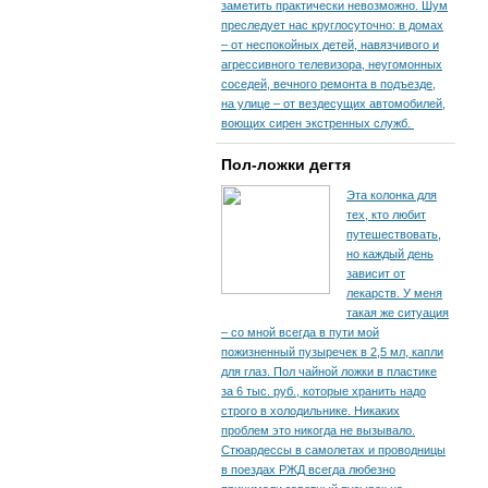
заметить практически невозможно. Шум
преследует нас круглосуточно: в домах
– от неспокойных детей, навязчивого и
агрессивного телевизора, неугомонных
соседей, вечного ремонта в подъезде,
на улице – от вездесущих автомобилей,
воющих сирен экстренных служб.
Пол-ложки дегтя
Эта колонка для
тех, кто любит
путешествовать,
но каждый день
зависит от
лекарств. У меня
такая же ситуация
– со мной всегда в пути мой
пожизненный пузыречек в 2,5 мл, капли
для глаз. Пол чайной ложки в пластике
за 6 тыс. руб., которые хранить надо
строго в холодильнике. Никаких
проблем это никогда не вызывало.
Стюардессы в самолетах и проводницы
в поездах РЖД всегда любезно