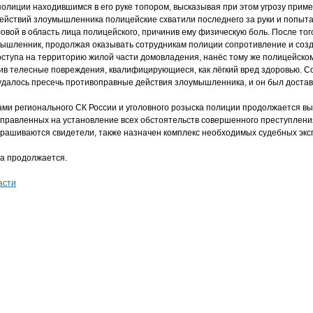
полиции находившимся в его руке топором, высказывая при этом угрозу прим
йствий злоумышленника полицейские схватили последнего за руки и попытали
ловой в область лица полицейского, причинив ему физическую боль. После тог
умышленник, продолжая оказывать сотрудникам полиции сопротивление и соз
ступа на территорию жилой части домовладения, нанёс тому же полицейском
нив телесные повреждения, квалифицирующиеся, как лёгкий вред здоровью. 
далось пресечь противоправные действия злоумышленника, и он был достав
ами регионального СК России и уголовного розыска полиции продолжается в
правленных на установление всех обстоятельств совершенного преступлени
рашиваются свидетели, также назначен комплекс необходимых судебных экс
ла продолжается.
асти