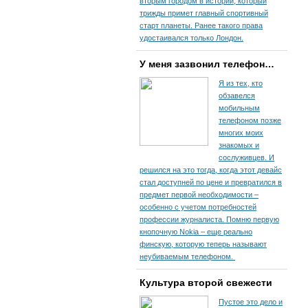
вторым городом в истории, который
трижды примет главный спортивный
старт планеты. Ранее такого права
удостаивался только Лондон.
У меня зазвонил телефон…
Я из тех, кто
обзавелся
мобильным
телефоном позже
многих моих
знакомых и
сослуживцев. И
решился на это тогда, когда этот девайс
стал доступней по цене и превратился в
предмет первой необходимости –
особенно с учетом потребностей
профессии журналиста. Помню первую
кнопочную Nokia – еще реально
финскую, которую теперь называют
неубиваемым телефоном.
Культура второй свежести
Пустое это дело и