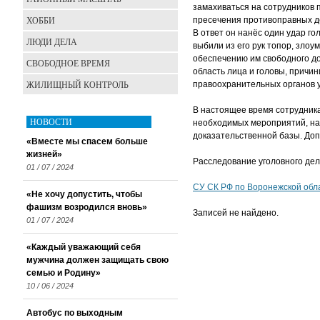
замахиваться на сотрудников 
ХОББИ
пресечения противоправных де
В ответ он нанёс один удар го
ЛЮДИ ДЕЛА
выбили из его рук топор, зло
обеспечению им свободного до
СВОБОДНОЕ ВРЕМЯ
область лица и головы, причи
ЖИЛИЩНЫЙ КОНТРОЛЬ
правоохранительных органов у
В настоящее время сотрудник
НОВОСТИ
необходимых мероприятий, на
доказательственной базы. Доп
«Вместе мы спасем больше
жизней»
Расследование уголовного де
01 / 07 / 2024
СУ СК РФ по Воронежской обл
«Не хочу допустить, чтобы
фашизм возродился вновь»
Записей не найдено.
01 / 07 / 2024
«Каждый уважающий себя
мужчина должен защищать свою
семью и Родину»
10 / 06 / 2024
Автобус по выходным