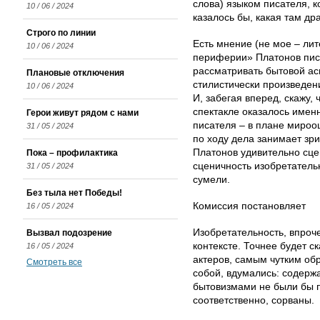
слова) языком писателя, к
10 / 06 / 2024
казалось бы, какая там др
Строго по линии
Есть мнение (не мое – лит
10 / 06 / 2024
периферии» Платонов пис
рассматривать бытовой ас
Плановые отключения
стилистически произведен
10 / 06 / 2024
И, забегая вперед, скажу,
спектакле оказалось именн
Герои живут рядом с нами
писателя – в плане миро
31 / 05 / 2024
по ходу дела занимает зр
Платонов удивительно сцен
Пока – профилактика
сценичность изобретатель
31 / 05 / 2024
сумели.
Без тыла нет Победы!
Комиссия постановляет
16 / 05 / 2024
Изобретательность, впроч
Вызвал подозрение
контексте. Точнее будет ск
16 / 05 / 2024
актеров, самым чутким об
Смотреть все
собой, вдумались: содерж
бытовизмами не были бы 
соответственно, сорваны.