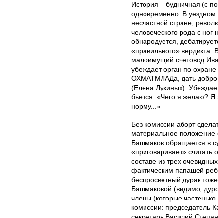
История – будничная (с п
одновременно. В уездном г
несчастной стране, рево
человеческого рода с ног 
обнародуется, дебатирует
«правильного» вердикта. В
малоимущий счетовод Ива
убеждает орган по охране
ОХМАТМЛАДа, дать добро 
(Елена Лукиных). Убеждает
бьется. «Чего я желаю? Я
норму...»
Без комиссии аборт сделат
материальное положение с
Башмаков обращается в су
«приговаривает» считать
составе из трех очевидных
фактическим папашей реб
беспросветный дурак тоже
Башмаковой (видимо, дуро
члены (которые частенько 
комиссии: председатель К
секретарь Василий Степан