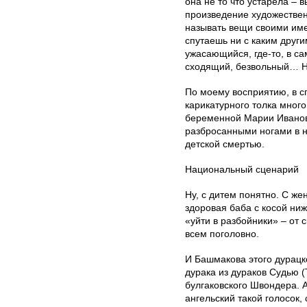
она не то что устарела – 
произведение художестве
называть вещи своими име
спутаешь ни с каким другим
ужасающийся, где-то, в са
сходящий, безвольный… Но
По моему восприятию, в сп
карикатурного толка много
беременной Марии Ивановн
разбросанными ногами в н
детской смертью.
Национальный сценарий
Ну, с дитем понятно. С ж
здоровая баба с косой н
«уйти в разбойники» – от 
всем поголовно.
И Башмакова этого дурацк
дурака из дураков Судью 
булгаковского Швондера. 
ангельский такой голосок