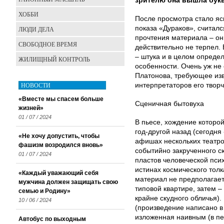
зрителю она вышла букв
ХОББИ
После просмотра стало яс
показа «Дураков», считал
ЛЮДИ ДЕЛА
прочтения материала – он
СВОБОДНОЕ ВРЕМЯ
действительно не терпел.
– штука и в целом опреде
ЖИЛИЩНЫЙ КОНТРОЛЬ
особенности. Очень уж не
Платонова, требующее изв
НОВОСТИ
интерпретаторов его творч
«Вместе мы спасем больше
Сценичная бытовуха
жизней»
01 / 07 / 2024
В пьесе, хождение которо
год-другой назад (сегодн
«Не хочу допустить, чтобы
афишах нескольких театров
фашизм возродился вновь»
событийно закрученного с
01 / 07 / 2024
пластов человеческой пси
истинах космического тол
«Каждый уважающий себя
материал не предполагает
мужчина должен защищать свою
типовой квартире, затем – 
семью и Родину»
крайне скудного обличья)
10 / 06 / 2024
(произведение написано в
изложенная наивным (в пе
Автобус по выходным