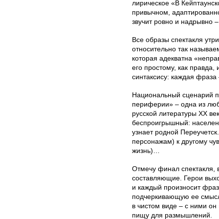
лирическое «В Кейптаунск
привычном, адаптированно
звучит ровно и надрывно –
Все образы спектакля ут
относительно так называе
которая адекватна «непра
его простому, как правда,
синтаксису: каждая фраза
Национальный сценарий по
периферии» – одна из лю
русской литературы ХХ век
беспроигрышный: населени
узнает родной Переучетск.
персонажам) к другому чув
жизнь)…
Отмечу финал спектакля,
составляющие. Герои выход
и каждый произносит фразу
подчеркивающую ее смысл
в чистом виде – с ними он
пищу для размышлений.