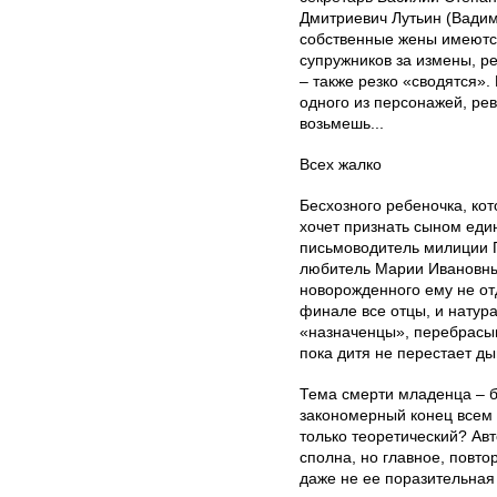
Дмитриевич Лутьин (Вадим
собственные жены имеютс
супружников за измены, ре
– также резко «сводятся».
одного из персонажей, ре
возьмешь...
Всех жалко
Бесхозного ребеночка, кот
хочет признать сыном еди
письмоводитель милиции Г
любитель Марии Ивановны 
новорожденного ему не отд
финале все отцы, и натура
«назначенцы», перебрасыва
пока дитя не перестает ды
Тема смерти младенца – б
закономерный конец всем 
только теоретический? Ав
сполна, но главное, повто
даже не ее поразительная 