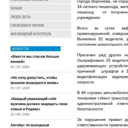
города Воронежа, не спра
34-летнего пешехода, жит
ХОББИ
пешеход от полученн
ЛЮДИ ДЕЛА
учреждении.
СВОБОДНОЕ ВРЕМЯ
Всего за сутки зафи
ЖИЛИЩНЫЙ КОНТРОЛЬ
правонарушений, соверш
Выявлено 32 водителя, 
состоянии алкогольного о
НОВОСТИ
Пресечен ряд других н
«Вместе мы спасем больше
Оштрафовано 25 водителе
жизней»
удерживающих устройст
01 / 07 / 2024
причиной штрафов в 11
видеофиксации задоку
«Не хочу допустить, чтобы
скорости.
фашизм возродился вновь»
01 / 07 / 2024
В 46 случаях автолюбите
тонировки стёкол транспо
«Каждый уважающий себя
административной ответ
мужчина должен защищать свою
безопасности.
семью и Родину»
10 / 06 / 2024
За нарушение правил до
ответственности привлече
Автобус по выходным