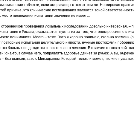
американские таблетки, если американцы ответят тем же. Но мировая практ
стой причине, что клинические исследования являются зоной ответственности 
, место проведения испытаний значения не имеет…
сторонников проведения локальных исследований довольно интересная, – п
пытания в России, оказывается, нужны из-за того, что геном россиян отлича
моего понимания». Моего – тоже. Зато я хорошо понимаю, сколько времени (от
т повторные испытания целительного импорта, нужные протоколу и поборни
ство больных не дождется спасительного лечения. В отличие от «светлой гол
: она-то, в случае чего, поправлять здоровье двинет за рубеж. А вы, обреч
е – без шансов, зато с Минздравом. Который только и может, что «не пущать