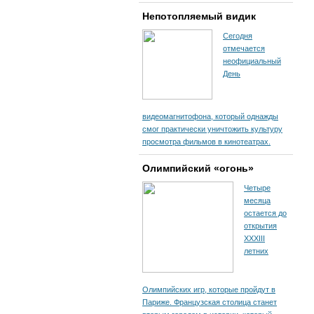
Непотопляемый видик
Сегодня
отмечается
неофициальный
День
видеомагнитофона, который однажды
смог практически уничтожить культуру
просмотра фильмов в кинотеатрах.
Олимпийский «огонь»
Четыре
месяца
остается до
открытия
XXXIII
летних
Олимпийских игр, которые пройдут в
Париже. Французская столица станет