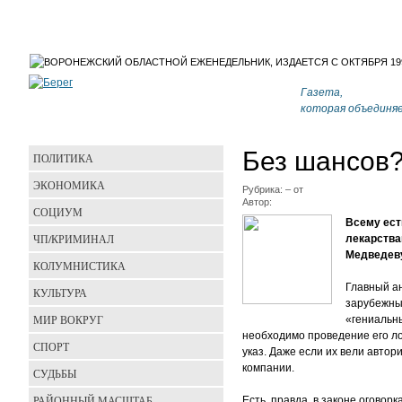
Газета,
которая объединя
Без шансов
ПОЛИТИКА
ЭКОНОМИКА
Рубрика:
–
от
Автор:
СОЦИУМ
Всему ест
ЧП/КРИМИНАЛ
лекарства
Медведеву
КОЛУМНИСТИКА
Главный а
КУЛЬТУРА
зарубежным
МИР ВОКРУГ
«гениальны
необходимо проведение его ло
СПОРТ
указ. Даже если их вели авто
компании.
СУДЬБЫ
РАЙОННЫЙ МАСШТАБ
Есть, правда, в законе огово