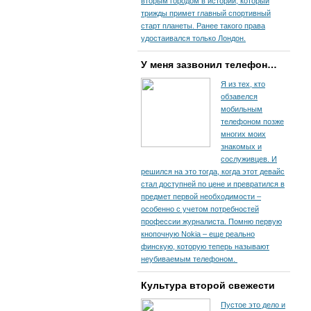
вторым городом в истории, который
трижды примет главный спортивный
старт планеты. Ранее такого права
удостаивался только Лондон.
У меня зазвонил телефон…
Я из тех, кто
обзавелся
мобильным
телефоном позже
многих моих
знакомых и
сослуживцев. И
решился на это тогда, когда этот девайс
стал доступней по цене и превратился в
предмет первой необходимости –
особенно с учетом потребностей
профессии журналиста. Помню первую
кнопочную Nokia – еще реально
финскую, которую теперь называют
неубиваемым телефоном.
Культура второй свежести
Пустое это дело и