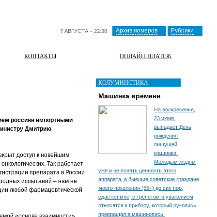
Архив номеров
Рубрики
7 АВГУСТА – 22:38
КОНТАКТЫ
ОНЛАЙН-ПЛАТЁЖ
КОЛУМНИСТИКА
Машинка времени
На воскресенье,
23 июня,
нием россиян импортными
выпадает День
министру Дмитрию
рождения
пишущей
машинки.
екрыт доступ к новейшим
Молодым людям
онкологических. Так работает
уже и не понять ценность этого
гистрации препарата в России
аппарата, а бывшие советские граждане
ародных испытаний – нам не
моего поколения (55+) до сих пор,
укции любой фармацевтической
сдается мне, с трепетом и уважением
относятся к прибору, который рукопись
превращал в машинопись.
аемой «основе взаимности».