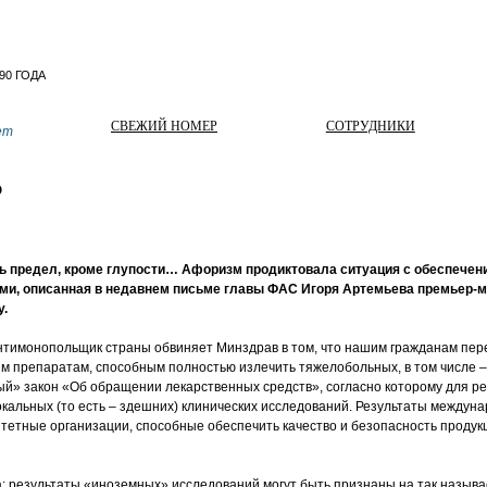
СВЕЖИЙ НОМЕР
СОТРУДНИКИ
ет
?
ь предел, кроме глупости… Афоризм продиктовала ситуация с обеспече
ми, описанная в недавнем письме главы ФАС Игоря Артемьева премьер-
.
нтимонопольщик страны обвиняет Минздрав в том, что нашим гражданам пер
 препаратам, способным полностью излечить тяжелобольных, в том числе – 
й» закон «Об обращении лекарственных средств», согласно которому для ре
кальных (то есть – здешних) клинических исследований. Результаты междун
ритетные организации, способные обеспечить качество и безопасность прод
рка: результаты «иноземных» исследований могут быть признаны на так назыв