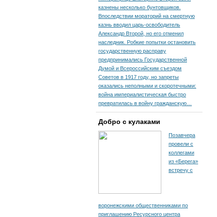
казнены несколько бунтовщиков.
Впоследствии мораторий на смертную
казнь вводил царь-освободитель
Александр Второй, но его отменил
наследник. Робкие попытки остановить
государственную расправу
предпринимались Государственной
Думой и Всероссийским съездом
Советов в 1917 году, но запреты
оказались неполными и скоротечными:
война империалистическая быстро
превратилась в войну гражданскую…
Добро с кулаками
Позавчера
провели с
коллегами
из «Берега»
встречу с
воронежскими общественниками по
приглашению Ресурсного центра