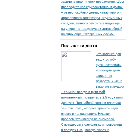
заметить практически невозможно. Шум
преследует нас круглосуточно: в домах
– от неспокойных детей, навязчивого и
агрессивного телевизора, неугомонных
соседей, вечного ремонта в подъезде,
на улице – от вездесущих автомобилей,
воющих сирен экстренных служб.
Пол-ложки дегтя
Эта колонка для
тех, кто любит
путешествовать,
но каждый день
зависит от
лекарств. У меня
такая же ситуация
– со мной всегда в пути мой
пожизненный пузыречек в 2,5 мл, капли
для глаз. Пол чайной ложки в пластике
за 6 тыс. руб., которые хранить надо
строго в холодильнике. Никаких
проблем это никогда не вызывало.
Стюардессы в самолетах и проводницы
в поездах РЖД всегда любезно