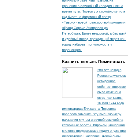
принимали заветный пузырек на
хранение в служебный холодильник на
время пути. По­этому я спокойно купила
ж/д билет на фирменный поезд
«Таврия» новой транспортной компании
«Гранд Сервис Экспресс» до
Петербурга. Билет недорогой, а быстрый
и удобный поезд, проходящий через наш
город, набирает популярность у
воронежцев.
Казнить нельзя. Помиловать
280 лет назад в
России случилось
невиданное
событие: впервые
была отменена
смертная казнь.
16 мая 1744 года
императрица Елизавета Петровна
повелела заменить эту высшую меру
наказания кнутом и вечной ссылкой на
каторжные работы. Впрочем, монаршая
милость продержалась недолго: уже при
императрице Екатерине Второй были