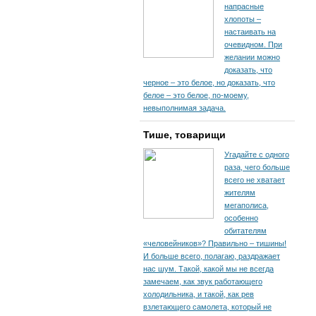
напрасные
хлопоты –
настаивать на
очевидном. При
желании можно
доказать, что
черное – это белое, но доказать, что
белое – это белое, по-моему,
невыполнимая задача.
Тише, товарищи
Угадайте с одного
раза, чего больше
всего не хватает
жителям
мегаполиса,
особенно
обитателям
«человейников»? Правильно – тишины!
И больше всего, полагаю, раздражает
нас шум. Такой, какой мы не всегда
замечаем, как звук работающего
холодильника, и такой, как рев
взлетающего самолета, который не