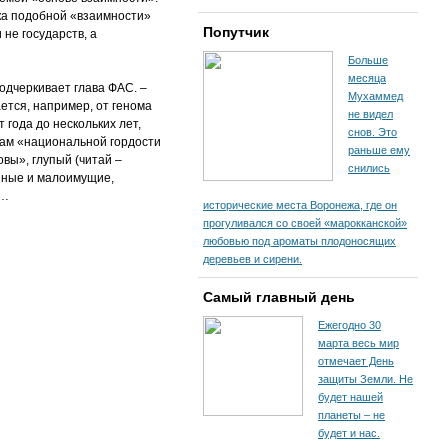
ика подобной «взаимности»
Попутчик
не государств, а
Больше
месяца
одчеркивает глава ФАС. –
Мухаммед
ется, например, от генома
не видел
 года до нескольких лет,
снов. Это
кам «национальной гордости
раньше ему
овы», глупый (читай –
снились
енные и малоимущие,
»…
исторические места Воронежа, где он
прогуливался со своей «марокканской»
любовью под ароматы плодоносящих
деревьев и сирени.
Самый главный день
Ежегодно 30
марта весь мир
отмечает День
защиты Земли. Не
будет нашей
планеты – не
будет и нас.