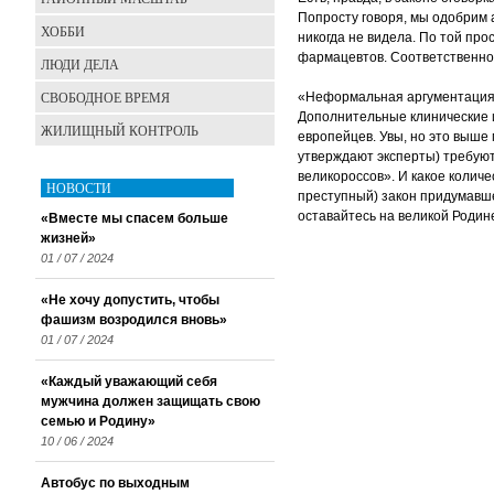
Попросту говоря, мы одобрим 
ХОББИ
никогда не видела. По той про
фармацевтов. Соответственно
ЛЮДИ ДЕЛА
СВОБОДНОЕ ВРЕМЯ
«Неформальная аргументация 
Дополнительные клинические ис
ЖИЛИЩНЫЙ КОНТРОЛЬ
европейцев. Увы, но это выше 
утверждают эксперты) требую
великороссов». И какое количе
НОВОСТИ
преступный) закон придумавшей
оставайтесь на великой Родин
«Вместе мы спасем больше
жизней»
01 / 07 / 2024
«Не хочу допустить, чтобы
фашизм возродился вновь»
01 / 07 / 2024
«Каждый уважающий себя
мужчина должен защищать свою
семью и Родину»
10 / 06 / 2024
Автобус по выходным