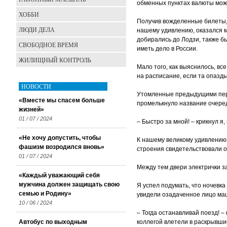
обменных пунктах валюты мож
ХОББИ
Получив вожделенные билеты, 
ЛЮДИ ДЕЛА
нашему удивлению, оказался мя
добирались до Лодзи, также б
СВОБОДНОЕ ВРЕМЯ
иметь дело в России.
ЖИЛИЩНЫЙ КОНТРОЛЬ
Мало того, как выяснилось, в
на расписание, если та опазды
НОВОСТИ
Утомленные предыдущими переж
«Вместе мы спасем больше
промельк­нуло название очере
жизней»
01 / 07 / 2024
– Быстро за мной! – крикнул я,
«Не хочу допустить, чтобы
К нашему великому удивлению,
фашизм возродился вновь»
строения свидетельствовали о 
01 / 07 / 2024
Между тем двери электрички за
«Каждый уважающий себя
мужчина должен защищать свою
Я успел подумать, что ночевка
семью и Родину»
увидели озадаченное лицо ма
10 / 06 / 2024
– Тогда останавливай поезд! – 
Автобус по выходным
коллегой влетели в раскрывши