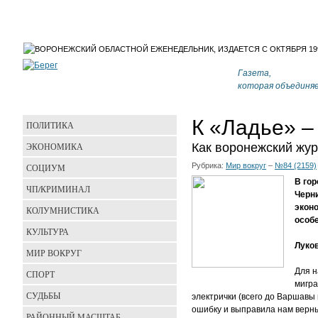
Газета,
которая объединя
К «Ладье» –
ПОЛИТИКА
ЭКОНОМИКА
Как воронежский жур
Рубрика:
Мир вокруг
–
№84 (2159)
СОЦИУМ
В гор
ЧП/КРИМИНАЛ
Черни
эконо
КОЛУМНИСТИКА
особ
КУЛЬТУРА
Луко
МИР ВОКРУГ
Для н
СПОРТ
мигра
СУДЬБЫ
электрички (всего до Варшавы
ошибку и выправила нам верны
РАЙОННЫЙ МАСШТАБ