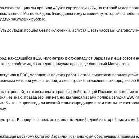
за свою станцию мы приняли «Луков сортировочный», на которой могли провест
ных вагонов. Мы по сей день благодарны тому машинисту, который не побоялс
у двух заблудших русских.
уть до Лодзи прошел без приключений, и спустя шесть часов мы благополучн
род, находящийся в 120 километрах к юго-западу от Варшавы и еще совсем 
читался «рабочим», за что даже получил прозвище «польский Манчестер».
вступила в ЕЭС, молодежь в поисках работы стала в массовом порядке уезжат
ысячами жителей уже не второй, а лишь третий по численности город после 
ся электронной, а также кинематографической столицей Польши, положения эт
ня. Не знаю, правда это или нет, но, как уверяли сами поляки, сегодня ЕЭС
, чтобы те не производили никакой сельхозпродукции и тем самым не составл
юзу.
осмотреть. В первую очередь это комплекс зданий одной из старейших и само
лежавшая местному богатею Израилю Познаньскому, обеспечивала тканями ед