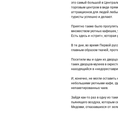
это самый большой в Централь
торговым центром в виде прям
аттракционов для людей любых
туристы успешно и делают.
Приятно также было прогулят
множеством уютных кафешек, 
Есть здесь и «стрит», которая
В те дни, во время Первой рус
главным образом ткачей, прот
Посетили мы и один из дворцо
таких дворцов-музеев в окрест
находящийся в «недореставри
И, конечно, не могли оставит
небольшими уютными кафе, гд
непакетированных чаев.
Зайдя как-то раз в одну из так
пьянящего воздуха, которым с
Медовки, отказавшихся от зеле