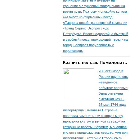
принимали заветный пузырек на
хранение в служебный холодильник на
время пути. По­этому я спокойно купила
ж/д билет на фирменный поезд
«Таврия» новой транспортной компании
«Гранд Сервис Экспресс» до
Петербурга. Билет недорогой, а быстрый
и удобный поезд, проходящий через наш
город, набирает популярность у
воронежцев.
Казнить нельзя. Помиловать
280 лет назад в
России случилось
невиданное
событие: впервые
была отменена
смертная казнь.
16 мая 1744 года
императрица Елизавета Петровна
повелела заменить эту высшую меру
наказания кнутом и вечной ссылкой на
каторжные работы. Впрочем, монаршая
милость продержалась недолго: уже при
императрице Екатерине Второй были