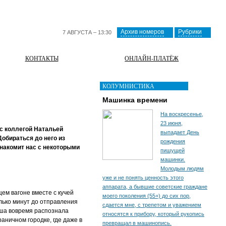
Архив номеров
Рубрики
7 АВГУСТА – 13:30
КОНТАКТЫ
ОНЛАЙН-ПЛАТЁЖ
КОЛУМНИСТИКА
Машинка времени
На воскресенье,
23 июня,
 с коллегой Натальей
выпадает День
обираться до него из
рождения
знакомит нас с некоторыми
пишущей
машинки.
Молодым людям
уже и не понять ценность этого
аппарата, а бывшие советские граждане
ем вагоне вместе с кучей
моего поколения (55+) до сих пор,
лько минут до отправления
сдается мне, с трепетом и уважением
ирша вовремя распознала
относятся к прибору, который рукопись
аничном городке, где даже в
превращал в машинопись.