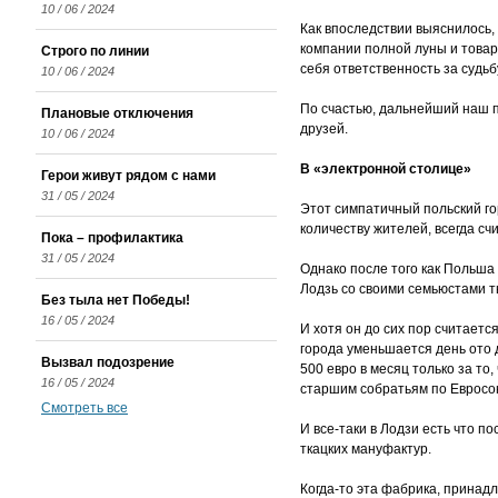
10 / 06 / 2024
Как впоследствии выяснилось, 
компании полной луны и товар
Строго по линии
себя ответственность за судьб
10 / 06 / 2024
По счастью, дальнейший наш п
Плановые отключения
друзей.
10 / 06 / 2024
В «электронной столице»
Герои живут рядом с нами
31 / 05 / 2024
Этот симпатичный польский го
количеству жителей, всегда с
Пока – профилактика
31 / 05 / 2024
Однако после того как Польша 
Лодзь со своими семьюстами т
Без тыла нет Победы!
16 / 05 / 2024
И хотя он до сих пор считает
города уменьшается день ото д
Вызвал подозрение
500 евро в месяц только за то
16 / 05 / 2024
старшим собратьям по Евросо
Смотреть все
И все-таки в Лодзи есть что п
ткацких мануфактур.
Когда-то эта фабрика, принад