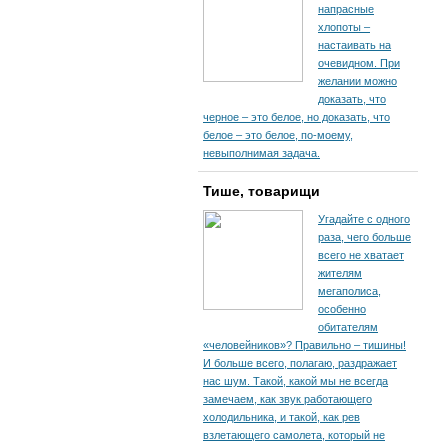
напрасные
хлопоты –
настаивать на
очевидном. При
желании можно
доказать, что
черное – это белое, но доказать, что
белое – это белое, по-моему,
невыполнимая задача.
Тише, товарищи
Угадайте с одного
раза, чего больше
всего не хватает
жителям
мегаполиса,
особенно
обитателям
«человейников»? Правильно – тишины!
И больше всего, полагаю, раздражает
нас шум. Такой, какой мы не всегда
замечаем, как звук работающего
холодильника, и такой, как рев
взлетающего самолета, который не