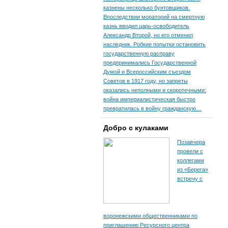
казнены несколько бунтовщиков.
Впоследствии мораторий на смертную
казнь вводил царь-освободитель
Александр Второй, но его отменил
наследник. Робкие попытки остановить
государственную расправу
предпринимались Государственной
Думой и Всероссийским съездом
Советов в 1917 году, но запреты
оказались неполными и скоротечными:
война империалистическая быстро
превратилась в войну гражданскую…
Добро с кулаками
Позавчера
провели с
коллегами
из «Берега»
встречу с
воронежскими общественниками по
приглашению Ресурсного центра