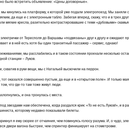
но было встретить объявление: «Цены договорные».
мы кинулись на платформу, к которой уже подали электропоезд. Мы заняли св
гким, да еще и с электронным табло. Забегая вперед, скажу, что и в трех дру
ыли мягкие кресла, разительно контрастировавшие с теми «дубовыми» скамья
се электрички от Тересполя до Варшавы «подвязаны» друг к другу и ожидают 
вает и в ней есть хотя бы один транзитный пассажир – сервис, однако!
иваниями, мы расслабились и в таком состоянии проехали несколько остано
дной станции – Луков.
 и, схватив в руки вещи, мы с Натальей выскочили на перрон.
 тот оказался совершенно пустым, да еще и в «открытом поле». И только м
том, что где-то там тоже живут люди.
хлопнулись, и она тронулась с места.
 под звездами нам обеспечена, когда раздался крик: «То не есть Луков!», и в 
шиниста, которому недавно показывали билеты.
крикнул я ему скорее от отчаяния, чем повинуясь голосу разума. И, о чудо, эл
еся двери вагона быстрее, чем спринтер финиширует на стометровке.