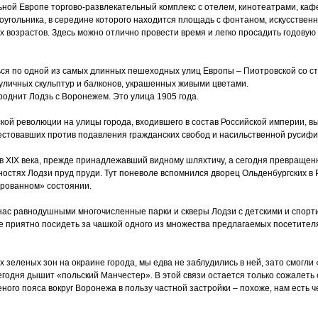
ной Европе торгово-развлекательный комплекс с отелем, кинотеатрами, каф
оугольника, в середине которого находится площадь с фонтаном, искусстве
 возрастов. Здесь можно отлично провести время и легко просадить годовую 
ься по одной из самых длинных пешеходных улиц Европы – Пиотровской со с
уличных скульптур и балконов, украшенных живыми цветами.
 роднит Лодзь с Воронежем. Это улица 1905 года.
ской революции на улицы города, входившего в состав Российской империи, в
естовавших против подавления гражданских свобод и насильственной русифи
в XIX века, прежде принадлежавший видному шляхтичу, а сегодня превращен
ностях Лодзи пруд пруди. Тут поневоле вспомнился дворец Ольденбургских в 
рованном» состоянии.
ь нас равнодушными многочисленные парки и скверы Лодзи с детскими и спор
е приятно посидеть за чашкой одного из множества предлагаемых посетите
их зеленых зон на окраине города, мы едва не заблудились в ней, зато смогли
егодня дышит «польский Манчестер». В этой связи остается только сожалет
ного пояса вокруг Воронежа в пользу частной застройки – похоже, нам есть ч