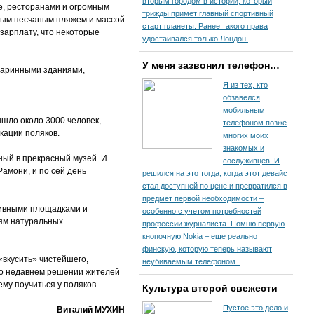
вторым городом в истории, который
е, ресторанами и огромным
трижды примет главный спортивный
нным песчаным пляжем и массой
старт планеты. Ранее такого права
зарплату, что некоторые
удостаивался только Лондон.
У меня зазвонил телефон…
таринными зданиями,
Я из тех, кто
обзавелся
мобильным
ышло около 3000 человек,
телефоном позже
кации поляков.
многих моих
знакомых и
ный в прекрасный музей. И
сослуживцев. И
Рамони, и по сей день
решился на это тогда, когда этот девайс
стал доступней по цене и превратился в
предмет первой необходимости –
тивными площадками и
особенно с учетом потребностей
лям натуральных
профессии журналиста. Помню первую
кнопочную Nokia – еще реально
финскую, которую теперь называют
 «вкусить» чистейшего,
неубиваемым телефоном.
ь о недавнем решении жителей
ему поучиться у поляков.
Культура второй свежести
Пустое это дело и
Виталий МУХИН