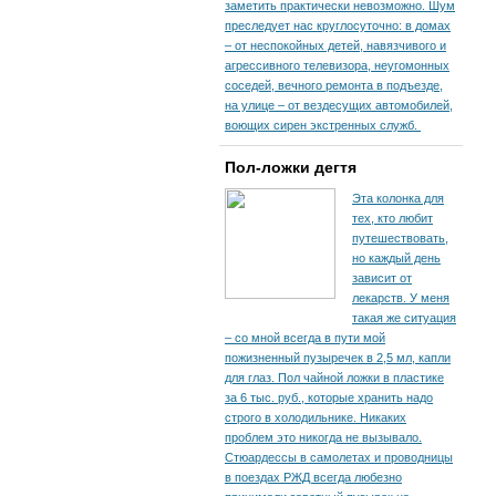
заметить практически невозможно. Шум
преследует нас круглосуточно: в домах
– от неспокойных детей, навязчивого и
агрессивного телевизора, неугомонных
соседей, вечного ремонта в подъезде,
на улице – от вездесущих автомобилей,
воющих сирен экстренных служб.
Пол-ложки дегтя
Эта колонка для
тех, кто любит
путешествовать,
но каждый день
зависит от
лекарств. У меня
такая же ситуация
– со мной всегда в пути мой
пожизненный пузыречек в 2,5 мл, капли
для глаз. Пол чайной ложки в пластике
за 6 тыс. руб., которые хранить надо
строго в холодильнике. Никаких
проблем это никогда не вызывало.
Стюардессы в самолетах и проводницы
в поездах РЖД всегда любезно