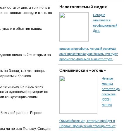
Непотопляемый видик
и остаток дня, а то и ночь в
я остановить поезд и взять на
Сегодня
отмечается
неофициальный
о упали в объятия наших
День
видеомагнитофона, который однажды
смог практически уничтожить культуру
недавно являвшийся вторым по
просмотра фильмов в кинотеатрах.
Олимпийский «огонь»
ь на Запад, так что теперь
Варшавы и Кракова.
Четыре
месяца
о не спасает, и население
остается до
 платит здешним фермерам по
открытия
яли конкуренцию своим
XXXIII
летних
й большой ранее в Европе
Олимпийских игр, которые пройдут в
Париже. Французская столица станет
ва ли не всю Польшу. Сегодня