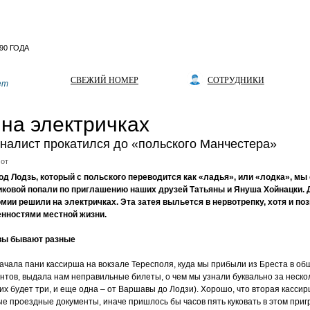
СВЕЖИЙ НОМЕР
СОТРУДНИКИ
ет
 на электричках
налист прокатился до «польского Манчестера»
от
од Лодзь, который с польского переводится как «ладья», или «лодка», мы
ковой попали по приглашению наших друзей Татьяны и Януша Хойнацки. Д
мии решили на электричках. Эта затея выльется в нервотрепку, хотя и по
енностями местной жизни.
вы бывают разные
ачала пани кассирша на вокзале Тересполя, куда мы прибыли из Бреста в общ
нтов, выдала нам неправильные билеты, о чем мы узнали буквально за неско
 их будет три, и еще одна – от Варшавы до Лодзи). Хорошо, что вторая касс
е проездные документы, иначе пришлось бы часов пять куковать в этом пригр