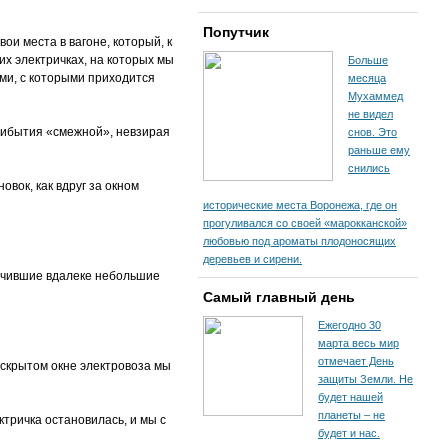
Попутчик
ои места в вагоне, который, к
гих электричках, на которых мы
Больше
ми, с которыми приходится
месяца
Мухаммед
не видел
прибытия «смежной», невзирая
снов. Это
раньше ему
снились
вок, как вдруг за окном
исторические места Воронежа, где он
прогуливался со своей «марокканской»
любовью под ароматы плодоносящих
деревьев и сирени.
аячившие вдалеке небольшие
Самый главный день
Ежегодно 30
марта весь мир
отмечает День
раскрытом окне электровоза мы
защиты Земли. Не
будет нашей
планеты – не
ектричка остановилась, и мы с
будет и нас.