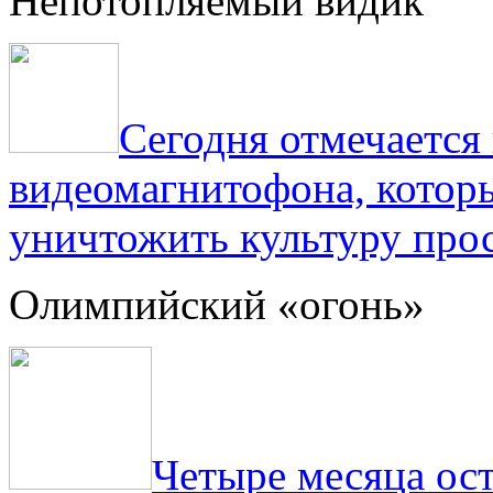
Непотопляемый видик
Сегодня отмечаетс
видеомагнитофона, котор
уничтожить культуру прос
Олимпийский «огонь»
Четыре месяца ос