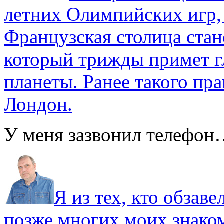
летних Олимпийских игр,
Французская столица стан
который трижды примет г
планеты. Ранее такого пра
Лондон.
У меня зазвонил телефо
Я из тех, кто обза
позже многих моих знако