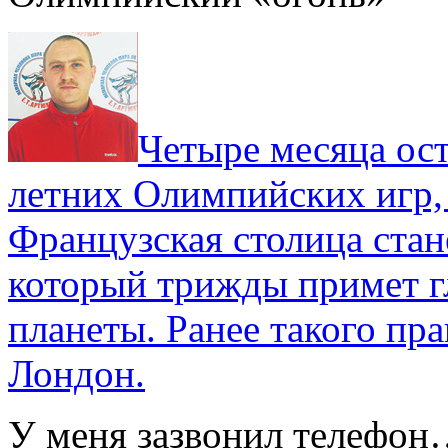
Четыре месяца ос
летних Олимпийских игр,
Французская столица стан
который трижды примет г
планеты. Ранее такого пра
Лондон.
У меня зазвонил телефо