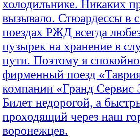
холодильнике. Никаких пр
вызывало. Стюардессы в 
поездах РЖД всегда любе
пузырек на хранение в с
пути. По­этому я спокойно
фирменный поезд «Таврия
компании «Гранд Сервис 
Билет недорогой, а быстр
проходящий через наш гор
воронежцев.