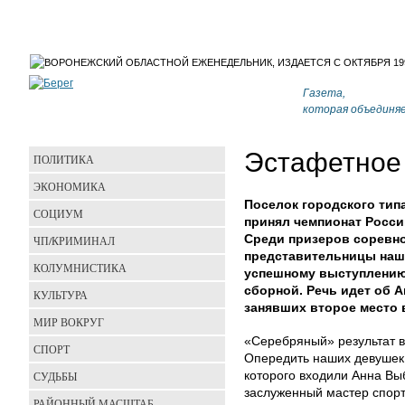
Газета,
которая объединя
Эстафетное
ПОЛИТИКА
ЭКОНОМИКА
Поселок городского тип
СОЦИУМ
принял чемпионат Росси
Среди призеров соревно
ЧП/КРИМИНАЛ
представительницы наше
КОЛУМНИСТИКА
успешному выступлению
сборной. Речь идет об 
КУЛЬТУРА
занявших второе место 
МИР ВОКРУГ
«Серебряный» результат в
СПОРТ
Опередить наших девушек с
СУДЬБЫ
которого входили Анна Вы
заслуженный мастер спорт
РАЙОННЫЙ МАСШТАБ