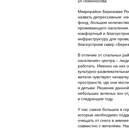
ул.Ломоносова.
Микрорайон Березовая Ро
назвать депрессивным: из
фонд, большое количеств
проживающего населения.
комфортный и благоустрое
инфраструктуру для прове
благоустроив сквер «Берез
В отличие от спальных рай
населения» центра – люд
работать. Именно на них 
культурно-развлекательна
жители чувствуют нехватк
пространств, где они мог
и детьми. Решение данно
небольших зеленых зон от
в следующем году.
У нас самое большое в гор
которые необходимо подд
очищать от снега в зимне
совместно с жителями. Н