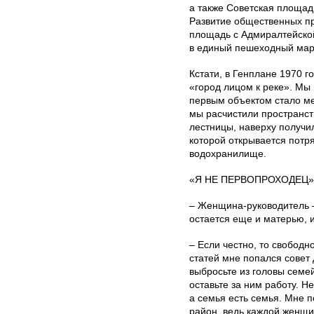
а также Советская площадь
Развитие общественных пр
площадь с Адмиралтейско
в единый пешеходный мар
Кстати, в Генплане 1970 
«город лицом к реке». Мы
первым объектом стало ме
мы расчистили пространст
лестницы, наверху получи
которой открывается потр
водохранилище.
«Я НЕ ПЕРВОПРОХОДЕЦ»
– Женщина-руководитель 
остается еще и матерью, и
– Если честно, то свободн
статей мне попался совет
выбросьте из головы семе
оставьте за ним работу. Не
а семья есть семья. Мне 
район, ведь каждой женщи