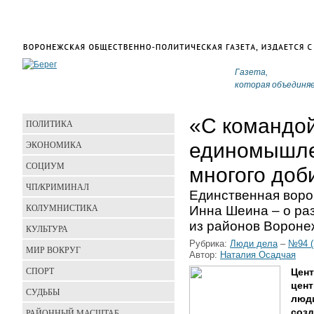
Газета,
которая объединя
«С командо
ПОЛИТИКА
ЭКОНОМИКА
единомышле
СОЦИУМ
многого доб
ЧП/КРИМИНАЛ
Единственная вор
КОЛУМНИСТИКА
Инна Шеина – о ра
из районов Вороне
КУЛЬТУРА
Рубрика:
Люди дела
–
№94 (
МИР ВОКРУГ
Автор:
Наталия Осадчая
СПОРТ
Цент
цент
СУДЬБЫ
люди
РАЙОННЫЙ МАСШТАБ
созд