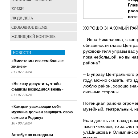
Глав
ХОББИ
расс
поте
ЛЮДИ ДЕЛА
СВОБОДНОЕ ВРЕМЯ
ХОРОШО ЗНАКОМЫЙ РА
ЖИЛИЩНЫЙ КОНТРОЛЬ
– Инна Николаевна, с конц
обязанности главы Централ
руководителя управы вас 
НОВОСТИ
пока небольшой, но вы на
«Вместе мы спасем больше
района?
жизней»
01 / 07 / 2024
– В управу Центрального 
году, можно сказать, что з
«Не хочу допустить, чтобы
люблю район, хорошо знаю
фашизм возродился вновь»
сильные стороны.
01 / 07 / 2024
Потенциал района огромен
«Каждый уважающий себя
музейный, театральный, н
мужчина должен защищать свою
семью и Родину»
Если десять лет назад на
10 / 06 / 2024
тысяч человек, то за счет 
ул.Шишкова и Олимпийском
Автобус по выходным