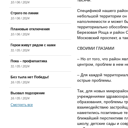
тысячи.
10 / 06 / 2024
Спецификой нашего района
Строго по линии
небольшой территории он 
10 / 06 / 2024
наполняемости и может бы
территориально обособлен
Плановые отключения
Березовая Роща и район 
10 / 06 / 2024
Московский проспект, а т
Герои живут рядом с нами
СВОИМИ ГЛАЗАМИ
31 / 05 / 2024
– Но от того, что район я
Пока – профилактика
центром, проблем в нем н
31 / 05 / 2024
– Для каждой территориал
Без тыла нет Победы!
острые проблемы.
16 / 05 / 2024
Так, для новых микрорайо
Вызвал подозрение
учреждениями здравоохра
16 / 05 / 2024
образования, проблемы тр
Смотреть все
взаимодействию застройщи
наметились позитивные те
ближайшей перспективе п
школу, детские сады и со