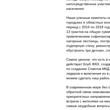
непосредственное участи
населения.
Наши уличные комитеты н
городских и областных кон
период с 2016 по 2018 год
13 грантов на общую сумму
привлечением софинансир
нагорные лестницы, постро
подпорную стену, реконст
обустроить три детских, с
Самое ценное, что есть в 
действует Клуб ЖКХ, созд
по созданию Советов МКД 
лидеров и включения их в 
можем сделать наш район
В современном мире без 
обратной связи невозмож
приоритетных направлений
встречи с жителями на мес
самые неудобные вопросы