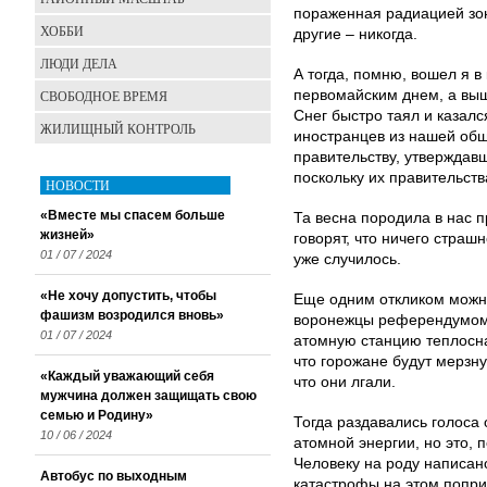
пораженная радиацией зона
ХОББИ
другие – никогда.
ЛЮДИ ДЕЛА
А тогда, помню, вошел я в
СВОБОДНОЕ ВРЕМЯ
первомайским днем, а выш
Снег быстро таял и казал
ЖИЛИЩНЫЙ КОНТРОЛЬ
иностранцев из нашей общ
правительству, утверждав
поскольку их правительств
НОВОСТИ
«Вместе мы спасем больше
Та весна породила в нас п
жизней»
говорят, что ничего страшн
01 / 07 / 2024
уже случилось.
«Не хочу допустить, чтобы
Еще одним откликом можно
фашизм возродился вновь»
воронежцы референдумом 
01 / 07 / 2024
атомную станцию теплосн
что горожане будут мерзну
«Каждый уважающий себя
что они лгали.
мужчина должен защищать свою
семью и Родину»
Тогда раздавались голоса
10 / 06 / 2024
атомной энергии, но это, 
Человеку на роду написан
Автобус по выходным
катастрофы на этом попр