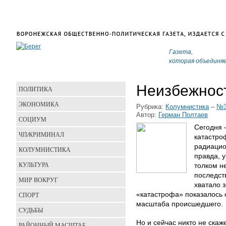
Газета,
которая объединя
Неизбежнос
ПОЛИТИКА
ЭКОНОМИКА
Рубрика:
Колумнистика
–
№3
Автор:
Герман Полтаев
СОЦИУМ
Сегодня 
ЧП/КРИМИНАЛ
катастро
радиацио
КОЛУМНИСТИКА
правда, 
КУЛЬТУРА
толком н
последст
МИР ВОКРУГ
хватало з
СПОРТ
«катастрофа» показалось
масштаба происшедшего.
СУДЬБЫ
Но и сейчас никто не скаж
РАЙОННЫЙ МАСШТАБ