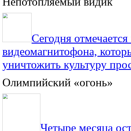
Непотопляемый видик
Сегодня отмечаетс
видеомагнитофона, котор
уничтожить культуру прос
Олимпийский «огонь»
Четыре месяца ос