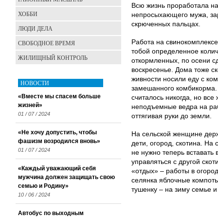
Всю жизнь проработала на
ХОББИ
непросыхающего мужа, зар
скрюченных пальцах.
ЛЮДИ ДЕЛА
Работа на свинокомплексе
СВОБОДНОЕ ВРЕМЯ
тобой определенное количе
ЖИЛИЩНЫЙ КОНТРОЛЬ
откормленных, по осени сд
воскресенье. Дома тоже ск
живности носили еду с ком
НОВОСТИ
замешанного комбикорма. 
«Вместе мы спасем больше
считалось никогда, но все
жизней»
неподъемные ведра на раб
01 / 07 / 2024
оттягивая руки до земли.
«Не хочу допустить, чтобы
На сельской женщине дер
фашизм возродился вновь»
дети, огород, скотина. На 
01 / 07 / 2024
не нужно теперь вставать в
управляться с другой скот
«Каждый уважающий себя
«отдых» – работы в огород
мужчина должен защищать свою
селянка яблочные компоты,
семью и Родину»
тушенку – на зиму семье и
10 / 06 / 2024
Автобус по выходным