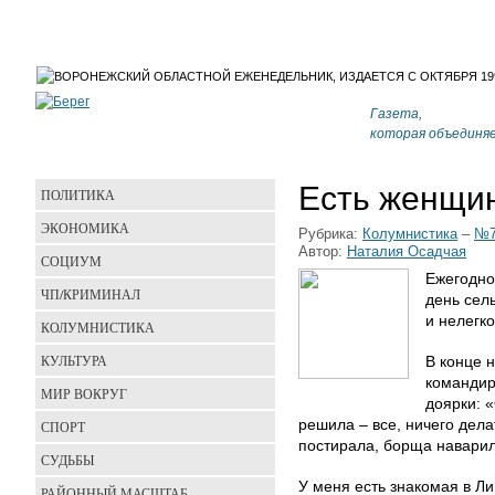
Газета,
которая объединя
Есть женщ
ПОЛИТИКА
ЭКОНОМИКА
Рубрика:
Колумнистика
–
№7
Автор:
Наталия Осадчая
СОЦИУМ
Ежегодно
ЧП/КРИМИНАЛ
день сель
и нелегко
КОЛУМНИСТИКА
КУЛЬТУРА
В конце н
командир
МИР ВОКРУГ
доярки: 
решила – все, ничего дела
СПОРТ
постирала, борща навари
СУДЬБЫ
У меня есть знакомая в Ли
РАЙОННЫЙ МАСШТАБ