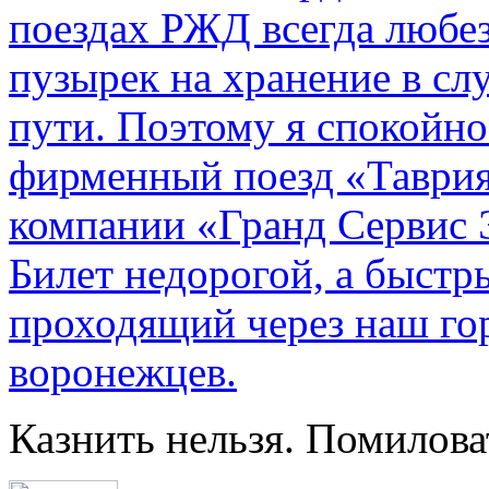
поездах РЖД всегда любе
пузырек на хранение в с
пути. По­этому я спокойно
фирменный поезд «Таврия
компании «Гранд Сервис 
Билет недорогой, а быстр
проходящий через наш гор
воронежцев.
Казнить нельзя. Помилова