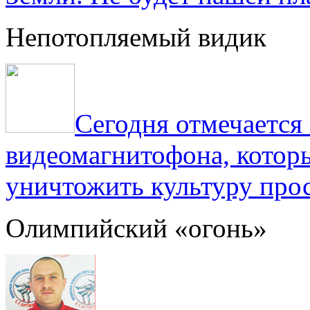
Непотопляемый видик
Сегодня отмечаетс
видеомагнитофона, котор
уничтожить культуру прос
Олимпийский «огонь»