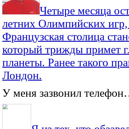
Четыре месяца ос
летних Олимпийских игр,
Французская столица стан
который трижды примет г
планеты. Ранее такого пра
Лондон.
У меня зазвонил телефо
Я из тех, кто обза