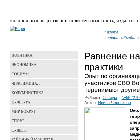
Газета,
которая объединя
Равнение на
ПОЛИТИКА
ЭКОНОМИКА
практики
СОЦИУМ
Опыт по организац
участников СВО Во
ЧП/КРИМИНАЛ
перенимают другие
КОЛУМНИСТИКА
Рубрика:
Социум
–
№55 (270
КУЛЬТУРА
Автор:
Ирина Черенкова
Окол
МИР ВОКРУГ
терр
СПОРТ
опер
запр
СУДЬБЫ
меди
РАЙОННЫЙ МАСШТАБ