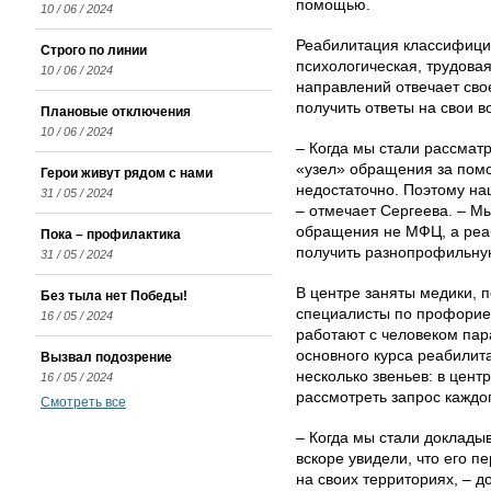
помощью.
10 / 06 / 2024
Реабилитация классифицир
Строго по линии
психологическая, трудовая,
10 / 06 / 2024
направлений отвечает сво
получить ответы на свои 
Плановые отключения
10 / 06 / 2024
– Когда мы стали рассмат
«узел» обращения за помо
Герои живут рядом с нами
недостаточно. Поэтому на
31 / 05 / 2024
– отмечает Сергеева. – М
обращения не МФЦ, а реа
Пока – профилактика
получить разнопрофильную
31 / 05 / 2024
В центре заняты медики, п
Без тыла нет Победы!
специалисты по проф­орие
16 / 05 / 2024
работают с человеком пар
основного курса реабилит
Вызвал подозрение
несколько звеньев: в цен
16 / 05 / 2024
рассмотреть запрос каждог
Смотреть все
– Когда мы стали докладыв
вскоре увидели, что его п
на своих территориях, – д