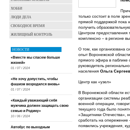
пом
ХОББИ
Прич
только состоит в поле зре
ЛЮДИ ДЕЛА
прямой поддержкой пока 
СВОБОДНОЕ ВРЕМЯ
получить образовательну
Центром предоставления 
ЖИЛИЩНЫЙ КОНТРОЛЬ
комплексно – в регионе в
НОВОСТИ
О том, как организована 
опыт Воронежской области 
«Вместе мы спасем больше
прямого эфира в паблике 
жизней»
руководитель региональн
01 / 07 / 2024
населения
Ольга Сергее
«Не хочу допустить, чтобы
Центр как «узел»
фашизм возродился вновь»
01 / 07 / 2024
В Воронежской области ес
организации системы реаб
«Каждый уважающий себя
военной операции, говори
мужчина должен защищать свою
текущего года было поня
семью и Родину»
«Защитники Отечества», н
10 / 06 / 2024
сработать на опережение 
появились учреждения, ку
Автобус по выходным