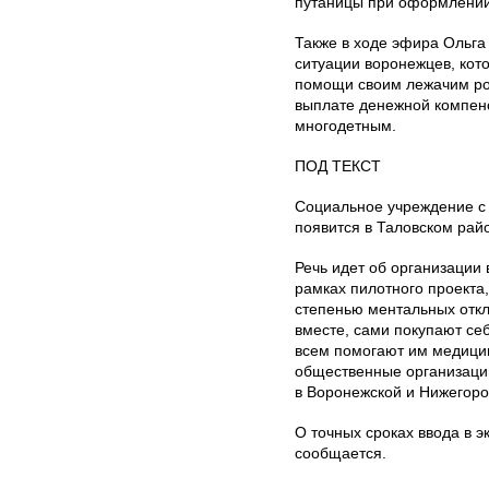
путаницы при оформлении 
Также в ходе эфира Ольга
ситуации воронежцев, кот
помощи своим лежачим ро
выплате денежной компенс
многодетным.
ПОД ТЕКСТ
Социальное учреждение с 
появится в Таловском рай
Речь идет об организации
рамках пилотного проекта
степенью ментальных откл
вместе, сами покупают себ
всем помогают им медицин
общест­венные организаци
в Воронежской и Нижегоро
О точных сроках ввода в э
сообщается.