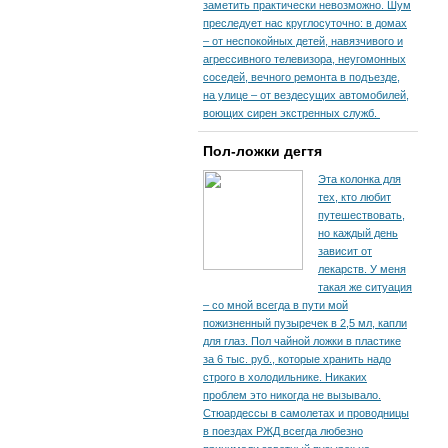
заметить практически невозможно. Шум
преследует нас круглосуточно: в домах
– от неспокойных детей, навязчивого и
агрессивного телевизора, неугомонных
соседей, вечного ремонта в подъезде,
на улице – от вездесущих автомобилей,
воющих сирен экстренных служб.
Пол-ложки дегтя
Эта колонка для
тех, кто любит
путешествовать,
но каждый день
зависит от
лекарств. У меня
такая же ситуация
– со мной всегда в пути мой
пожизненный пузыречек в 2,5 мл, капли
для глаз. Пол чайной ложки в пластике
за 6 тыс. руб., которые хранить надо
строго в холодильнике. Никаких
проблем это никогда не вызывало.
Стюардессы в самолетах и проводницы
в поездах РЖД всегда любезно