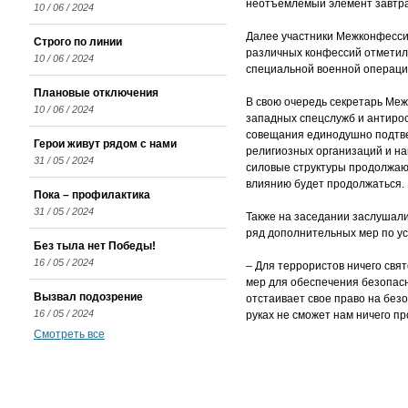
неотъемлемый элемент завтра
10 / 06 / 2024
Далее участники Межконфесси
Строго по линии
различных конфессий отметили
10 / 06 / 2024
специальной военной операци
Плановые отключения
В свою очередь секретарь Меж
10 / 06 / 2024
западных спецслужб и антирос
совещания единодушно подтве
Герои живут рядом с нами
религиозных организаций и н
31 / 05 / 2024
силовые структуры продолжаю
влиянию будет продолжаться.
Пока – профилактика
31 / 05 / 2024
Также на заседании заслушал
ряд дополнительных мер по ус
Без тыла нет Победы!
16 / 05 / 2024
– Для террористов ничего свя
мер для обеспечения безопасн
Вызвал подозрение
отстаивает свое право на безо
16 / 05 / 2024
руках не сможет нам ничего пр
Смотреть все