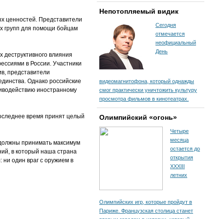
Непотопляемый видик
х ценностей. Представители
Сегодня
их групп для помощи бойцам
отмечается
неофициальный
День
х деструктивного влияния
ессиями в России. Участники
в, представители
динства. Однако российские
видеомагнитофона, который однажды
тиводействию иностранному
смог практически уничтожить культуру
просмотра фильмов в кинотеатрах.
последнее время принят целый
Олимпийский «огонь»
Четыре
месяца
ы должны принимать максимум
остается до
ний, в который наша страна
открытия
 ни один враг с оружием в
XXXIII
летних
Олимпийских игр, которые пройдут в
Париже. Французская столица станет