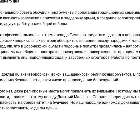
шнего дня.
онального совета обсудили инструменты пропаганды традиционных семейны
 важность вовлечения прихожан в поддержку армии, в создание волонтерск
и, другую работу ради общей победы.
конфессионального совета Александр Тимашов представил доклад о попытка
сийских клерикальных центров обострить отношения между народами и конф
рдили, что в Воронежской области подобные попытки провалились – напроти
ациональных общин неоднократно подчеркивали приверженность принципам е
т выявлять лиц, выполнявших задачи зарубежных кураторов. Работа по про
и доклад об антитеррористической защищенности религиозных объектов. В 
илению безопасности, в том числе при проведении богослужений.
того нет, даже религиозные места могут привлекать их внимание. Поэтому м
ости, – заявил по этому поводу Дмитрий Маслов. – Сегодня – период испыта
пасность, на суверенитет, на будущее. Но наш народ не единожды доказывал:
отивопоставить, когда мы едины.