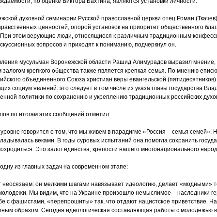
даемости, по оценке Виктора Бахтина, являются установки личности.
жской духовной семинарии Русской православной церкви отец Роман (Ткачев),
нравственных ценностей, опорой установок на приоритет общественного бла
 При этом верующие люди, относящиеся к различным традиционным конфесси
куссионных вопросов и приходят к пониманию, подчеркнул он.
вления мусульман Воронежской области Рашид Алимурадов выразил мнение, ч
м залогом крепкого общества также является крепкая семья. По мнению епи
ийского объединенного Союза христиан веры евангельской (пятидесятников)
их социум явлений: это следует в том числе из указа главы государства Вл
венной политики по сохранению и укреплению традиционных российских духо
ов по итогам этих сообщений отметил:
 уровне говорится о том, что мы живем в парадигме «Россия – семья семей».
адывалась веками. В годы суровых испытаний она помогла сохранить госуда
возродиться. Это залог единства, крепости нашего многонационального народ
одну из главных задач на современном этапе:
раг неосязаем: он мелкими шагами навязывает идеологию, делает «модными» т
молодежи. Мы видим, что на Украине произошло немыслимое – наследники ге
ьбе с фашистами, «перепрошиты» так, что отдают нацистское приветствие. Н
пным образом. Сегодня идеологическая составляющая работы с молодежью в