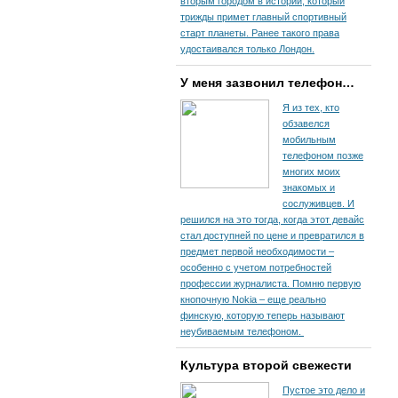
вторым городом в истории, который
трижды примет главный спортивный
старт планеты. Ранее такого права
удостаивался только Лондон.
У меня зазвонил телефон…
Я из тех, кто
обзавелся
мобильным
телефоном позже
многих моих
знакомых и
сослуживцев. И
решился на это тогда, когда этот девайс
стал доступней по цене и превратился в
предмет первой необходимости –
особенно с учетом потребностей
профессии журналиста. Помню первую
кнопочную Nokia – еще реально
финскую, которую теперь называют
неубиваемым телефоном.
Культура второй свежести
Пустое это дело и