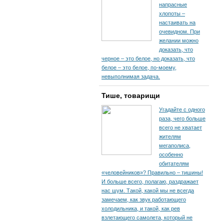
напрасные
хлопоты –
настаивать на
очевидном. При
желании можно
доказать, что
черное – это белое, но доказать, что
белое – это белое, по-моему,
невыполнимая задача.
Тише, товарищи
Угадайте с одного
раза, чего больше
всего не хватает
жителям
мегаполиса,
особенно
обитателям
«человейников»? Правильно – тишины!
И больше всего, полагаю, раздражает
нас шум. Такой, какой мы не всегда
замечаем, как звук работающего
холодильника, и такой, как рев
взлетающего самолета, который не