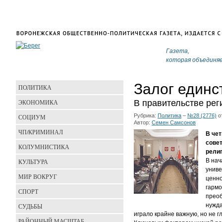
Газета,
которая объединя
Залог единс
ПОЛИТИКА
ЭКОНОМИКА
В правительстве рег
Рубрика:
Политика
–
№28 (2776)
о
СОЦИУМ
Автор:
Семен Самсонов
ЧП/КРИМИНАЛ
В че
сове
КОЛУМНИСТИКА
религ
В нач
КУЛЬТУРА
униве
МИР ВОКРУГ
ценно
гармо
СПОРТ
преоб
нужда
СУДЬБЫ
играло крайне важную, но не 
РАЙОННЫЙ МАСШТАБ