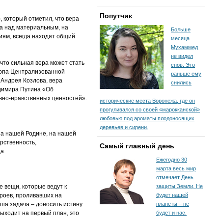
Попутчик
 который отметил, что вера
га над материальным, на
Больше
ям, всегда находят общий
месяца
Мухаммед
не видел
то сильная вера может стать
снов. Это
скопа Централизованной
раньше ему
 Андрея Козлова, вера
снились
адимира Путина «Об
вно-нравственных ценностей».
исторические места Воронежа, где он
прогуливался со своей «марокканской»
любовью под ароматы плодоносящих
деревьев и сирени.
 На нашей Родине, на нашей
рственность,
Самый главный день
а.
Ежегодно 30
марта весь мир
отмечает День
е вещи, которые ведут к
защиты Земли. Не
роев, проливавших на
будет нашей
аша задача – доносить истину
планеты – не
ыходит на первый план, это
будет и нас.