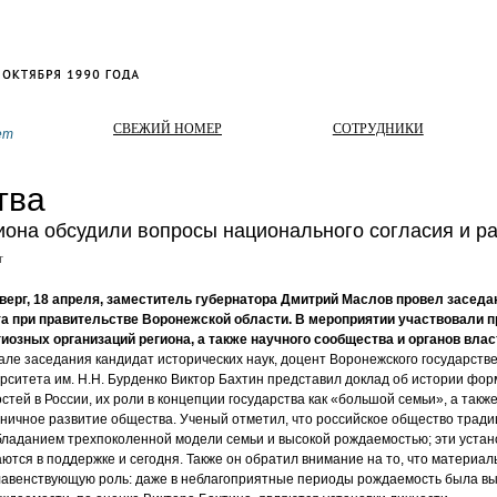
СВЕЖИЙ НОМЕР
СОТРУДНИКИ
ет
тва
иона обсудили вопросы национального согласия и р
т
тверг, 18 апреля, заместитель губернатора Дмитрий Маслов провел засе
та при правительстве Воронежской области. В мероприятии участвовали 
иозных организаций региона, а также научного сообщества и органов влас
але заседания кандидат исторических наук, доцент Воронежского государств
рситета им. Н.Н. Бурденко Виктор Бахтин представил доклад об истории фо
стей в России, их роли в концепции государства как «большой семьи», а такж
ничное развитие общества. Ученый отметил, что российское общество трад
ладанием трехпоколенной модели семьи и высокой рождаемостью; эти устано
ются в поддержке и сегодня. Также он обратил внимание на то, что материа
главенствующую роль: даже в неблагоприятные периоды рождаемость была в