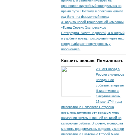
принимали заветный пузырек на
хранение в служебный холодильник на
время пути. По­этому я спокойно купила
ж/д билет на фирменный поезд
«Таврия» новой транспортной компании
«Гранд Сервис Экспресс» до
Петербурга. Билет недорогой, а быстрый
и удобный поезд, проходящий через наш
город, набирает популярность у
воронежцев.
Казнить нельзя. Помиловать
280 лет назад в
России случилось
невиданное
событие: впервые
была отменена
смертная казнь.
16 мая 1744 года
императрица Елизавета Петровна
повелела заменить эту высшую меру
наказания кнутом и вечной ссылкой на
каторжные работы. Впрочем, монаршая
милость продержалась недолго: уже при
императрице Екатерине Второй были