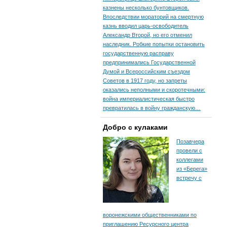
казнены несколько бунтовщиков.
Впоследствии мораторий на смертную
казнь вводил царь-освободитель
Александр Второй, но его отменил
наследник. Робкие попытки остановить
государственную расправу
предпринимались Государственной
Думой и Всероссийским съездом
Советов в 1917 году, но запреты
оказались неполными и скоротечными:
война империалистическая быстро
превратилась в войну гражданскую…
Добро с кулаками
Позавчера
провели с
коллегами
из «Берега»
встречу с
воронежскими общественниками по
приглашению Ресурсного центра