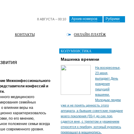
Архив номеров
Рубрики
8 АВГУСТА – 00:10
КОНТАКТЫ
ОНЛАЙН-ПЛАТЁЖ
КОЛУМНИСТИКА
Машинка времени
азвития
На воскресенье,
23 июня,
выпадает День
дание Межконфессионального
рождения
представители конфессий и
пишущей
ти.
машинки.
енного медицинского
Молодым людям
рмирования семейных
уже и не понять ценность этого
е о влиянии веры на
аппарата, а бывшие советские граждане
иционно характеризовалось
моего поколения (55+) до сих пор,
вки, по его мнению,
сдается мне, с трепетом и уважением
льное положение семьи всегда
относятся к прибору, который рукопись
ыше современного уровня.
превращал в машинопись.