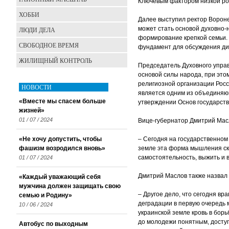
Ключевым фактором низкой рож
ХОББИ
Далее выступил ректор Вороне
может стать основой духовно-
ЛЮДИ ДЕЛА
формирование крепкой семьи.
СВОБОДНОЕ ВРЕМЯ
фундамент для обсуждения дис
ЖИЛИЩНЫЙ КОНТРОЛЬ
Председатель Духовного упра
основой силы народа, при это
религиозной организации Росс
НОВОСТИ
является одним из объединяющ
«Вместе мы спасем больше
утверждении Основ государст
жизней»
01 / 07 / 2024
Вице-губернатор Дмитрий Масл
«Не хочу допустить, чтобы
– Сегодня на государственном
фашизм возродился вновь»
земле эта форма мышления скл
самостоятельность, выжить и 
01 / 07 / 2024
Дмитрий Маслов также назвал 
«Каждый уважающий себя
мужчина должен защищать свою
– Другое дело, что сегодня в
семью и Родину»
деградации в первую очередь 
10 / 06 / 2024
украинской земле кровь в бор
до молодежи понятным, досту
Автобус по выходным