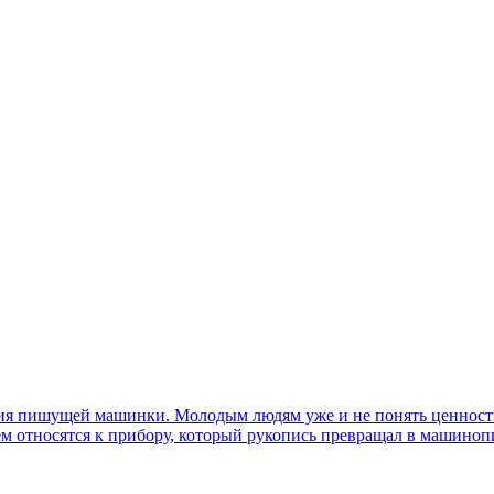
ния пишущей машинки. Молодым людям уже и не понять ценность 
ием относятся к прибору, который рукопись превращал в машиноп