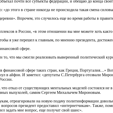
 объехал почти все субъекты федерации, и обещаю до конца своег
«до этого в стране никогда не происходила такая смена силовы
еревни». Впрочем, это случилось еще во время работы в правит
плексов в России, «в этом отношении вы мне можете хоть как­т
чтобы я уже перешел к главным, по мнению президента, достиже
 финансовой сфере.
 то, что мы смогли реализовать выверенный политический курс»,
в финансовой сфере таких стран, как Греция, Португалия…» Вот г
л в айфон. И заметил: «депутаты С.­Петербурга отозвали Мироно
России.
 что отказ от существующих ментальных моделей состоялся не в 
оюзных выхухолей, самим Сергеем Михалычем Мироновым.
букам, отреагировали на новую подачу политинформации доволь
х вопросов президент предоставил «интернетчикам». Также, по­м
спел задать мне вопрос, еще получат свой шанс».