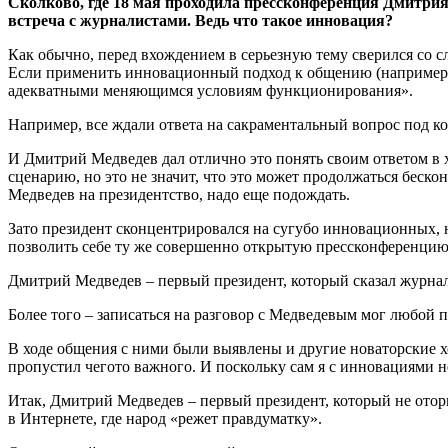
Сколково, где 18 мая проходила пресс­конференция Дмитри
встреча с журналистами. Ведь что такое инновация?
Как обычно, перед вхождением в серьезную тему сверился со 
Если применить инновационный подход к общению (например, 
адекватными меняющимся условиям функционирования».
Например, все ждали ответа на сакраментальный вопрос под к
И Дмитрий Медведев дал отлично это понять своим ответом в 
сценарию, но это не значит, что это может продолжаться бесконе
Медведев на президентство, надо еще подождать.
Зато президент сконцентрировался на сугубо инновационных, н
позволить себе ту же совершенно открытую пресс­конференцию
Дмитрий Медведев – первый президент, который сказал журнал
Более того – записаться на разговор с Медведевым мог любой 
В ходе общения с ними были выявлены и другие новаторские ход
пропустил чего­то важного. И поскольку сам я с инновациями 
Итак, Дмитрий Медведев – первый президент, который не оторва
в Интернете, где народ «режет правду­матку».