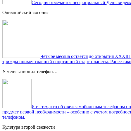
Сегодня отмечается неофициальный День видеом
Олимпийский «огонь»
Четыре месяца остается до открытия XXXIII
трижды примет главный спортивный старт планеты. Ранее тако
У меня зазвонил телефон…
Я из тех, кто обзавелся мобильным телефоном по
предмет первой необходимости – особенно с учетом потребно
телефоном.
Культура второй свежести