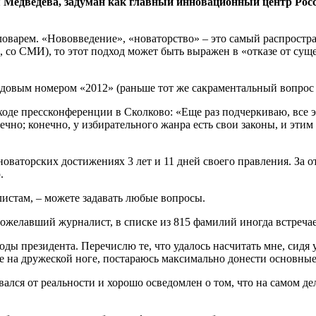
я Медведева, задуман как главный инновационный центр Рос
словарем. «Нововведение», «новаторство» – это самый распрост
со СМИ), то этот подход может быть выражен в «отказе от сущ
одовым номером «2012» (раньше тот же сакраментальный вопрос 
ходе пресс­конференции в Сколково: «Еще раз подчеркиваю, все
чно; конечно, у избирательного жанра есть свои законы, и этим з
оваторских достижениях 3 лет и 11 дней своего правления. За о
.
истам, – можете задавать любые вопросы.
пожелавший журналист, в списке из 815 фамилий иногда встречае
ы президента. Перечислю те, что удалось насчитать мне, сидя у
не на дружеской ноге, постараюсь максимально донести основные
лся от реальности и хорошо осведомлен о том, что на самом дел