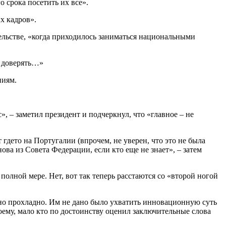
о срока посетить их все».
х кадров».
ельстве, «когда приходилось заниматься национальными
о доверять…»
ниям.
 – заметил президент и подчеркнул, что «главное – не
де­то на Португалии (впрочем, не уверен, что это не была
ва из Совета Федерации, если кто еще не знает», – затем
полной мере. Нет, вот так теперь расстаются со «второй ногой
но прохладно. Им не дано было ухватить инновационную суть
оему, мало кто по достоинству оценил заключительные слова