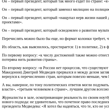
Он – первый президент, который так много ездит по стране: «я
Он – первый президент, который заменил милицию на полицию: 
Он – первый президент, который «нащупал нерв жизни нашей д
проектами».
Он – первый президент, который осведомлен о развитии мульти
Перечислять можно было бы еще, но формат колонки требует, 
Их область, как выяснилось, простирается: 1) в политике, 2) в
По первому вопросу: «к числу достижений также можно отнести
потеряна нить развития страны».
По второму вопросу: «в России нет процессов, что существуют 
Македония) Дмитрий Медведев прервался и между делом загляну
вернулся к перечислению стран, которым повезло меньше, чем 
А вы, наверное, по тону политических ответов могли подумать,
власти», «третьим человеком в стране», лучшим другом всес
Журналисты в зале, осматривающие реальность по своим ноут
нового подхода: не удивительно, что почетное право последни
президента Медведева: «Я хотел бы надеяться, что те, кто не у