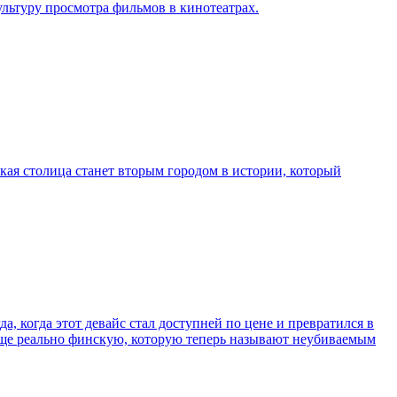
льтуру просмотра фильмов в кинотеатрах.
кая столица станет вторым городом в истории, который
, когда этот девайс стал доступней по цене и превратился в
еще реально финскую, которую теперь называют неубиваемым