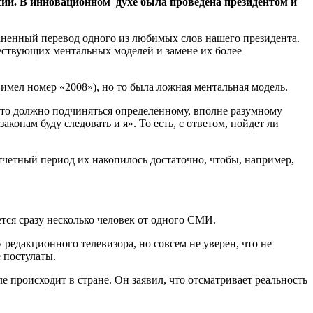
сии. В инновационном духе была проведена президентом и
раненный перевод одного из любимых слов нашего президента.
ествующих ментальных моделей и замене их более
имел номер «2008»), но то была ложная ментальная модель.
 это должно подчиняться определенному, вполне разумному
аконам буду следовать и я». То есть, с ответом, пойдет ли
тчетный период их накопилось достаточно, чтобы, например,
тся сразу несколько человек от одного СМИ.
 редакционного телевизора, но совсем не уверен, что не
 постулаты.
е происходит в стране. Он заявил, что отсматривает реальность