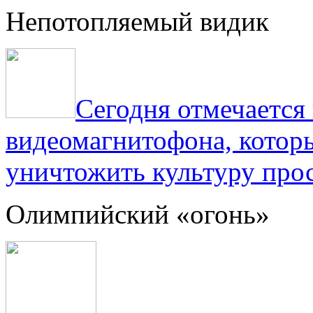
Непотопляемый видик
Сегодня отмечаетс
видеомагнитофона, котор
уничтожить культуру прос
Олимпийский «огонь»