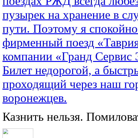
поездах РЖД всегда любе
пузырек на хранение в с
пути. По­этому я спокойно
фирменный поезд «Таврия
компании «Гранд Сервис 
Билет недорогой, а быстр
проходящий через наш гор
воронежцев.
Казнить нельзя. Помилова