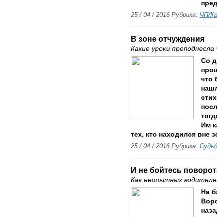
пред
25 / 04 / 2016 Рубрика:
ЧП/К
В зоне отчуждения
Какие уроки преподнесл
Со д
прош
что 
нашл
стих
посл
тогд
Им к
тех, кто находился вне 
25 / 04 / 2016 Рубрика:
Судь
И не бойтесь поворот
Как неопытных водителей
На б
Воро
наза