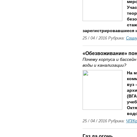
меро
Учас
теор
безо
стаж
зарегистрировавшиеся н
25 / 04 / 2016 Рубрика:
Соци
«Обезвоживание» по
Почему корпуса и бассей
воды и канализации?
На м
комм
вуз 
архи
(ВГА
учеб
Октя
водо
25 / 04 / 2016 Рубрика:
ЧП/К
Газ да огонь