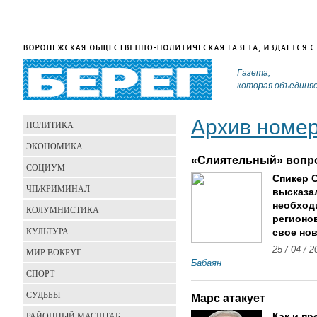
Газета,
которая объединя
Архив номе
ПОЛИТИКА
ЭКОНОМИКА
«Слиятельный» вопр
СОЦИУМ
Спикер 
ЧП/КРИМИНАЛ
высказа
необход
КОЛУМНИСТИКА
регионов
КУЛЬТУРА
свое нов
25 / 04 / 
МИР ВОКРУГ
Бабаян
СПОРТ
СУДЬБЫ
Марс атакует
РАЙОННЫЙ МАСШТАБ
Как и пр