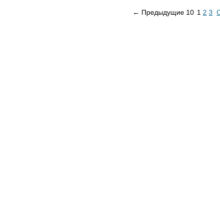
← Предыдущие 10
1
2
3