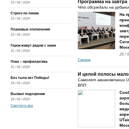
Программа на завтра
10 / 06 / 2024
Что обсуждали на урбан
Строго по линии
На 
10 / 06 / 2024
прин
конф
Плановые отключения
завт
10 / 06 / 2024
пере
Сити
Герои живут рядом с нами
Мос
31 / 05 / 2024
25 / 
Санина
Пока – профилактика
31 / 05 / 2024
И целой полосы мало
Без тыла нет Победы!
Самолет авиакомпании Ut
16 / 05 / 2024
ВПП
Соо
Вызвал подозрение
аэр
16 / 05 / 2024
бол
Смотреть все
меди
апре
UTai
Моск