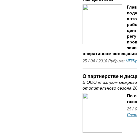
Глав
подч
авто
рабо
цент
регу
пров
заяв
оперативном совещании
25 / 04 / 2016 Рубрика:
ЧП/К
О партнерстве и дис
В ООО «Газпром межреги
отопительного сезона 20
По о
газо
25 / 
Свет