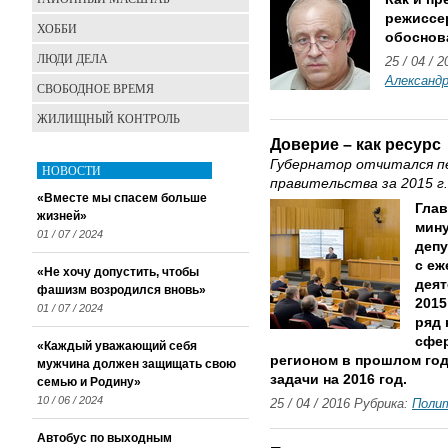
режиссе
ХОББИ
обоснова
ЛЮДИ ДЕЛА
25 / 04 / 
Александр
СВОБОДНОЕ ВРЕМЯ
ЖИЛИЩНЫЙ КОНТРОЛЬ
Доверие – как ресурс
Губернатор отчитался п
НОВОСТИ
правительства за 2015 г.
«Вместе мы спасем больше
Глав
жизней»
мин
01 / 07 / 2024
депу
с еж
«Не хочу допустить, чтобы
деят
фашизм возродился вновь»
2015
01 / 07 / 2024
ряд 
сфер
«Каждый уважающий себя
регионом в прошлом год
мужчина должен защищать свою
задачи на 2016 год.
семью и Родину»
10 / 06 / 2024
25 / 04 / 2016 Рубрика:
Поли
Автобус по выходным