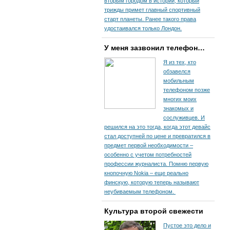
вторым городом в истории, который
трижды примет главный спортивный
старт планеты. Ранее такого права
удостаивался только Лондон.
У меня зазвонил телефон…
Я из тех, кто
обзавелся
мобильным
телефоном позже
многих моих
знакомых и
сослуживцев. И
решился на это тогда, когда этот девайс
стал доступней по цене и превратился в
предмет первой необходимости –
особенно с учетом потребностей
профессии журналиста. Помню первую
кнопочную Nokia – еще реально
финскую, которую теперь называют
неубиваемым телефоном.
Культура второй свежести
Пустое это дело и