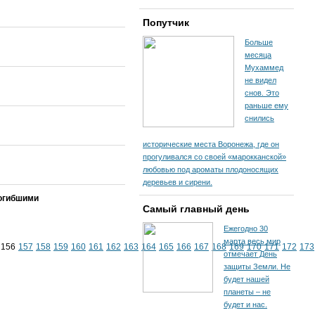
Попутчик
Больше
месяца
Мухаммед
не видел
снов. Это
раньше ему
снились
исторические места Воронежа, где он
прогуливался со своей «марокканской»
любовью под ароматы плодоносящих
деревьев и сирени.
погибшими
Самый главный день
Ежегодно 30
марта весь мир
156
157
158
159
160
161
162
163
164
165
166
167
168
169
170
171
172
173
отмечает День
защиты Земли. Не
будет нашей
планеты – не
будет и нас.