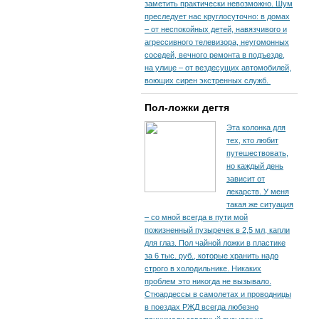
заметить практически невозможно. Шум
преследует нас круглосуточно: в домах
– от неспокойных детей, навязчивого и
агрессивного телевизора, неугомонных
соседей, вечного ремонта в подъезде,
на улице – от вездесущих автомобилей,
воющих сирен экстренных служб.
Пол-ложки дегтя
Эта колонка для
тех, кто любит
путешествовать,
но каждый день
зависит от
лекарств. У меня
такая же ситуация
– со мной всегда в пути мой
пожизненный пузыречек в 2,5 мл, капли
для глаз. Пол чайной ложки в пластике
за 6 тыс. руб., которые хранить надо
строго в холодильнике. Никаких
проблем это никогда не вызывало.
Стюардессы в самолетах и проводницы
в поездах РЖД всегда любезно