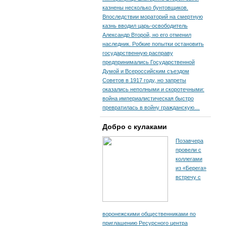
казнены несколько бунтовщиков.
Впоследствии мораторий на смертную
казнь вводил царь-освободитель
Александр Второй, но его отменил
наследник. Робкие попытки остановить
государственную расправу
предпринимались Государственной
Думой и Всероссийским съездом
Советов в 1917 году, но запреты
оказались неполными и скоротечными:
война империалистическая быстро
превратилась в войну гражданскую…
Добро с кулаками
Позавчера
провели с
коллегами
из «Берега»
встречу с
воронежскими общественниками по
приглашению Ресурсного центра