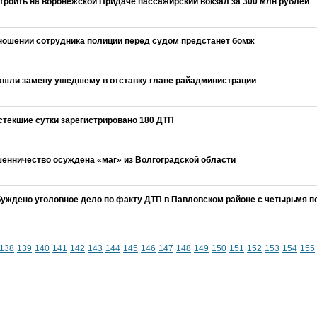
роить на воронежской Придаче пассажирский вокзал за 300 млн рублей
тношении сотрудника полиции перед судом предстанет бомж
ашли замену ушедшему в отставку главе райадминистрации
стекшие сутки зарегистрировано 180 ДТП
шенничество осуждена «маг» из Волгоградской области
буждено уголовное дело по факту ДТП в Павловском районе с четырьмя 
138
139
140
141
142
143
144
145
146
147
148
149
150
151
152
153
154
155