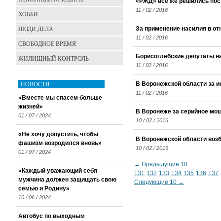
«РЖД» все же решились пост
11 / 02 / 2016
ХОББИ
ЛЮДИ ДЕЛА
За применение насилия в о
11 / 02 / 2016
СВОБОДНОЕ ВРЕМЯ
Борисоглебские депутаты н
ЖИЛИЩНЫЙ КОНТРОЛЬ
11 / 02 / 2016
НОВОСТИ
В Воронежской области за и
11 / 02 / 2016
«Вместе мы спасем больше
жизней»
В Воронеже за серийное мо
01 / 07 / 2024
10 / 02 / 2016
«Не хочу допустить, чтобы
В Воронежской области воз
фашизм возродился вновь»
10 / 02 / 2016
01 / 07 / 2024
← Предыдущие 10
«Каждый уважающий себя
131
132
133
134
135
136
137
мужчина должен защищать свою
Следующие 10 →
семью и Родину»
10 / 06 / 2024
Автобус по выходным