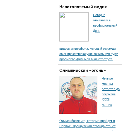
Непотопляемый видик
Сегодня
отмечается
неофициальный
День
видеомагнитофона, который однажды
смог практически уничтожить культуру
просмотра фильмов в кинотеатрах.
Олимпийский «огонь»
Четыре
месяца
остается до
открытия
XXXIII
летних
Олимпийских игр, которые пройдут в
Париже. Французская столица станет