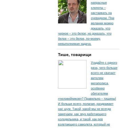
напрасные
хлопоты –
настаивать на
очевидном. При
желании можно
доказать, что
черное – это белое, но доказать, что
белое – это белое, по-моему,
невыполнимая задача.
Тише, товарищи
Угадайте с одного
раза, чего больше
всего не хватает
жителям
мегаполиса,
особенно
обитателям
«человейников»? Правильно – тишины!
И больше всего, полагаю, раздражает
нас шум. Такой, какой мы не всегда
замечаем, как звук работающего
холодильника, и такой, как рев
взлетающего самолета, который не