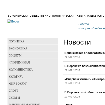
Газета,
которая объединя
Новости
ПОЛИТИКА
ЭКОНОМИКА
Воронежские следователи за
СОЦИУМ
12 / 02 / 2016
ЧП/КРИМИНАЛ
В Воронеже возобновляется
КОЛУМНИСТИКА
12 / 02 / 2016
КУЛЬТУРА
«Сбербанк Лизинг» и Центр
МИР ВОКРУГ
12 / 02 / 2016
СПОРТ
В Воронежской области за и
12 / 02 / 2016
СУДЬБЫ
РАЙОННЫЙ МАСШТАБ