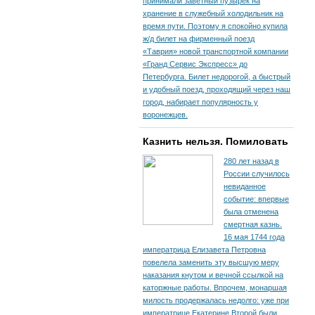
принимали заветный пузырек на
хранение в служебный холодильник на
время пути. По­этому я спокойно купила
ж/д билет на фирменный поезд
«Таврия» новой транспортной компании
«Гранд Сервис Экспресс» до
Петербурга. Билет недорогой, а быстрый
и удобный поезд, проходящий через наш
город, набирает популярность у
воронежцев.
Казнить нельзя. Помиловать
280 лет назад в
России случилось
невиданное
событие: впервые
была отменена
смертная казнь.
16 мая 1744 года
императрица Елизавета Петровна
повелела заменить эту высшую меру
наказания кнутом и вечной ссылкой на
каторжные работы. Впрочем, монаршая
милость продержалась недолго: уже при
императрице Екатерине Второй были