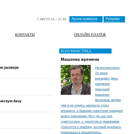
Архив номеров
Рубрики
7 АВГУСТА – 17:44
КОНТАКТЫ
ОНЛАЙН-ПЛАТЁЖ
КОЛУМНИСТИКА
Машинка времени
ом размере
На воскресенье,
23 июня,
выпадает День
рождения
пишущей
машинки.
Молодым людям
ческую базу
уже и не понять ценность этого
аппарата, а бывшие советские граждане
моего поколения (55+) до сих пор,
сдается мне, с трепетом и уважением
относятся к прибору, который рукопись
превращал в машинопись.