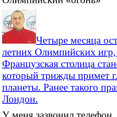
Четыре месяца ос
летних Олимпийских игр,
Французская столица стан
который трижды примет г
планеты. Ранее такого пра
Лондон.
У меня зазвонил телефо