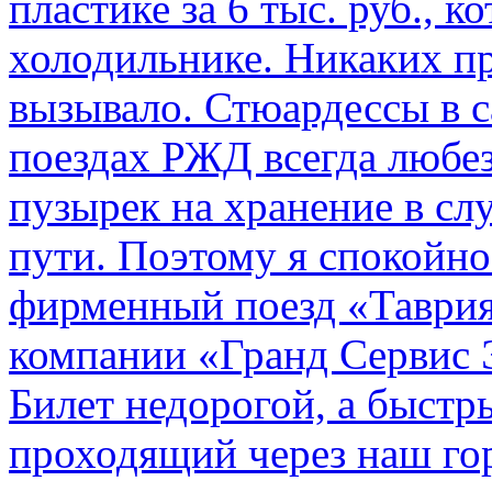
пластике за 6 тыс. руб., к
холодильнике. Никаких пр
вызывало. Стюардессы в 
поездах РЖД всегда любе
пузырек на хранение в с
пути. По­этому я спокойно
фирменный поезд «Таврия
компании «Гранд Сервис 
Билет недорогой, а быстр
проходящий через наш гор