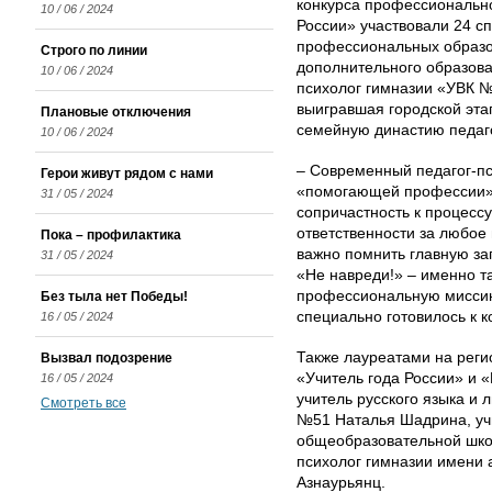
конкурса профессионально
10 / 06 / 2024
России» участвовали 24 сп
профессиональных образо
Строго по линии
дополнительного образова
10 / 06 / 2024
психолог гимназии «УВК №
выигравшая городской эта
Плановые отключения
семейную династию педаго
10 / 06 / 2024
– Современный педагог-пс
Герои живут рядом с нами
«помогающей профессии»,
31 / 05 / 2024
сопричастность к процесс
ответственности за любое
Пока – профилактика
важно помнить главную з
31 / 05 / 2024
«Не навреди!» – именно 
профессиональную миссию 
Без тыла нет Победы!
специально готовилось к 
16 / 05 / 2024
Также лауреатами на ре­г
Вызвал подозрение
«Учитель года России» и 
16 / 05 / 2024
учитель русского языка и
Смотреть все
№51 Наталья Шадрина, учи
общеобразовательной шко
психолог гимназии имени 
Азнаурьянц.