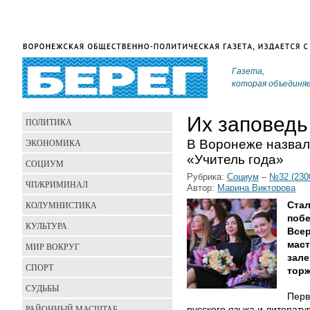
Газета,
которая объединя
Их заповедь
ПОЛИТИКА
В Воронеже назвал
ЭКОНОМИКА
«Учитель года»
СОЦИУМ
Рубрика:
Социум
–
№32 (230
ЧП/КРИМИНАЛ
Автор:
Марина Викторова
КОЛУМНИСТИКА
Стал
побе
КУЛЬТУРА
Всер
маст
МИР ВОКРУГ
зал
СПОРТ
торж
СУДЬБЫ
Перв
РАЙОННЫЙ МАСШТАБ
русского языка и литера