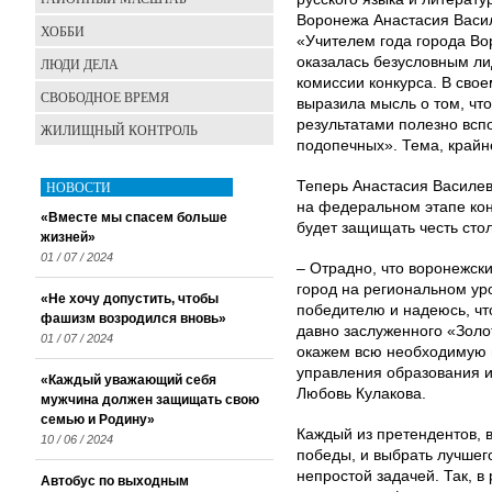
Воронежа Анастасия Васил
ХОББИ
«Учителем года города Во
оказалась безусловным лид
ЛЮДИ ДЕЛА
комиссии конкурса. В сво
СВОБОДНОЕ ВРЕМЯ
выразила мысль о том, что
результатами полезно всп
ЖИЛИЩНЫЙ КОНТРОЛЬ
подопечных». Тема, крайн
НОВОСТИ
Теперь Анастасия Василев
на федеральном этапе конк
«Вместе мы спасем больше
будет защищать честь сто
жизней»
01 / 07 / 2024
– Отрадно, что воронежск
город на региональном ур
«Не хочу допустить, чтобы
победителю и надеюсь, чт
фашизм возродился вновь»
давно заслуженного «Золо
01 / 07 / 2024
окажем всю необходимую 
управления образования 
«Каждый уважающий себя
Любовь Кулакова.
мужчина должен защищать свою
семью и Родину»
Каждый из претендентов, 
10 / 06 / 2024
победы, и выбрать лучшег
непростой задачей. Так, в
Автобус по выходным