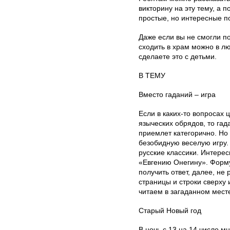
викторину на эту тему, а 
простые, но интересные п
Даже если вы не смогли по
сходить в храм можно в л
сделаете это с детьми.
В ТЕМУ
Вместо гаданий – игра
Если в каких-то вопросах 
языческих обрядов, то гад
приемлет категорично. Но
безобидную веселую игру.
русские классики. Интерес
«Евгению Онегину». Форму
получить ответ, далее, не
страницы и строки сверху 
читаем в загаданном мест
Старый Новый год
В ночь с 13 на 14 число м