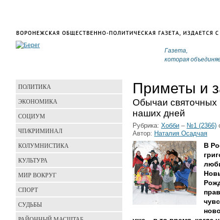
Газета,
которая объединя
Приметы и 
ПОЛИТИКА
Обычаи святочных 
ЭКОНОМИКА
наших дней
СОЦИУМ
Рубрика:
Хобби
–
№1 (2366)
ЧП/КРИМИНАЛ
Автор:
Наталия Осадчая
КОЛУМНИСТИКА
В Ро
григ
КУЛЬТУРА
люби
Новы
МИР ВОКРУГ
Рожд
СПОРТ
прав
чувс
СУДЬБЫ
ново
РАЙОННЫЙ МАСШТАБ