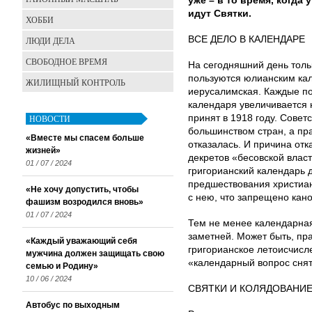
уже – в то время, когда
идут Святки.
ХОББИ
ВСЕ ДЕЛО В КАЛЕНДАРЕ
ЛЮДИ ДЕЛА
СВОБОДНОЕ ВРЕМЯ
На сегодняшний день толь
пользуются юлианским кал
ЖИЛИЩНЫЙ КОНТРОЛЬ
иерусалимская. Каждые по
календаря увеличивается н
НОВОСТИ
принят в 1918 году. Совет
большинством стран, а пр
«Вместе мы спасем больше
отказалась. И причина отк
жизней»
декретов «бесовской власт
01 / 07 / 2024
григорианский календарь 
предшествования христиан
«Не хочу допустить, чтобы
с нею, что запрещено кан
фашизм возродился вновь»
01 / 07 / 2024
Тем не менее календарная
заметней. Может быть, пр
«Каждый уважающий себя
григорианское летоисчисле
мужчина должен защищать свою
«календарный вопрос снят
семью и Родину»
10 / 06 / 2024
СВЯТКИ И КОЛЯДОВАНИ
Автобус по выходным