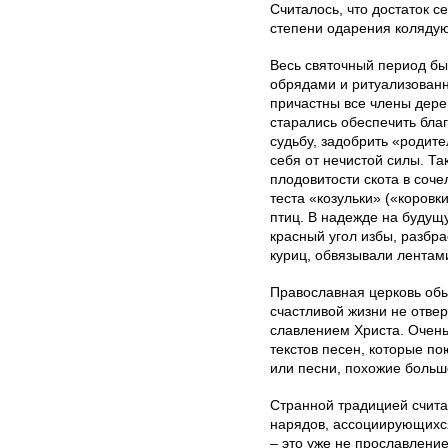
Считалось, что достаток 
степени одарения коляду
Весь святочный период б
обрядами и ритуализован
причастны все члены дер
старались обеспечить благ
судьбу, задобрить «родит
себя от нечистой силы. Та
плодовитости скота в соче
теста «козульки» («коровк
птиц. В надежде на будущ
красный угол избы, разбра
куриц, обвязывали лентам
Православная церковь об
счастливой жизни не отвер
славлением Христа. Очень
текстов песен, которые п
или песни, похожие больш
Странной традицией счита
нарядов, ассоциирующихся
– это уже не прославление