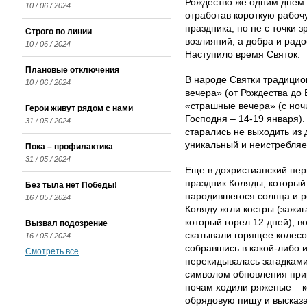
Рождество же одним днем 
10 / 06 / 2024
отработав короткую рабоч
праздника, но не с точки 
Строго по линии
возлияний, а добра и радо
10 / 06 / 2024
Наступило время Святок.
Плановые отключения
В народе Святки традицио
10 / 06 / 2024
вечера» (от Рождества до 
«страшные вечера» (с ноч
Герои живут рядом с нами
Господня – 14-19 января)
31 / 05 / 2024
старались не выходить из
уникальный и неистребляе
Пока – профилактика
31 / 05 / 2024
Еще в дохристианский пер
праздник Коляды, который
Без тыла нет Победы!
народившегося солнца и р
16 / 05 / 2024
Коляду жгли костры (зажи
который горел 12 дней), в
Вызвал подозрение
скатывали горящее колесо
16 / 05 / 2024
собравшись в какой-либо и
Смотреть все
перекидывалась загадками
символом обновления при
ночам ходили ряженые – к
обрядовую пищу и высказа