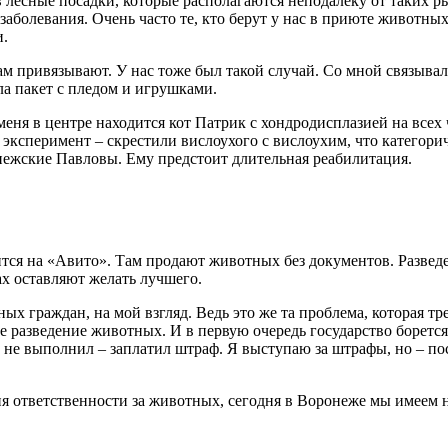
 в лесные посадки, которые располагаются неподалеку от таких р
аболевания. Очень часто те, кто берут у нас в приюте животных
и.
м привязывают. У нас тоже был такой случай. Со мной связывал
ла пакет с пледом и игрушками.
еня в центре находится кот Патрик с хондродисплазией на всех ч
 эксперимент – скрестили вислоухого с висло­ухим, что категор
нежские Павловы. Ему предстоит длительная реабилитация.
ится на «Авито». Там продают животных без документов. Развед
ах оставляют желать лучшего.
чных граждан, на мой взгляд. Ведь это же та проблема, которая
е разведение животных. И в первую очередь государство борется
и не выполнил – заплатил штраф. Я выступаю за штрафы, но – пос
тветственности за животных, сегодня в Воронеже мы имеем не