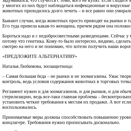
задумывался, что случится с теми, кого не купят. Если сходите
у многих из них будут наблюдаться инфекционные и вирусные з
животных приходилось долго лечить – и все равно они умирал
Бывают случаи, когда животных просто приводят на рынки и та
Его туда привела какая-то женщина, причем рядом она положи
Бороться надо и с недобросовестными разведенцами. Сейчас у м
потому что генетика. Кому-то было интересно, видимо, сделать
смотрю на него и не понимаю, что хотели получить наши воро
«ПРЕДЛОЖИТЕ АЛЬТЕРНАТИВУ»
Наталья Любимова, зоозащитница:
– Самая большая беда – не рынки и не зоомагазины. Ужас твор
контроль, ведь условия содержания животных в торговых точк
Регламент нужен и для зоо­магазинов, и для рынков, и для обы
стерилизацию, ведь все-таки главная проблема – бесконтрольно
установить четкие требования к местам их продажи. А вот есл
воспользовались.
Принимаемые меры должны способствовать повышению уровня о
концлагере. Требования нужно прописывать досконально.