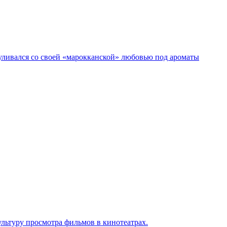
гуливался со своей «марокканской» любовью под ароматы
льтуру просмотра фильмов в кинотеатрах.