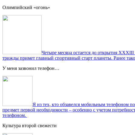
Олимпийский «огонь»
Четыре месяца остается до открытия XXXIII
трижды примет главный спортивный старт планеты. Ранее тако
У меня зазвонил телефон…
Я из тех, кто обзавелся мобильным телефоном по
предмет первой необходимости – особенно с учетом потребно
телефоном.
Культура второй свежести