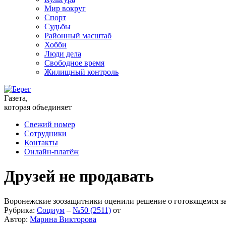
Мир вокруг
Спорт
Судьбы
Районный масштаб
Хобби
Люди дела
Свободное время
Жилищный контроль
Газета,
которая объединяет
Свежий номер
Сотрудники
Контакты
Онлайн-платёж
Друзей не продавать
Воронежские зоозащитники оценили решение о готовящемся за
Рубрика:
Социум
–
№50 (2511)
от
Автор:
Марина Викторова