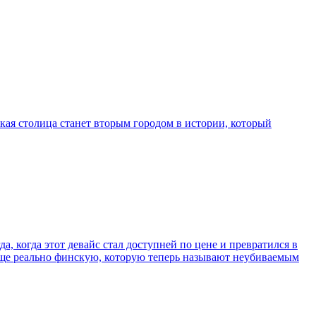
кая столица станет вторым городом в истории, который
, когда этот девайс стал доступней по цене и превратился в
еще реально финскую, которую теперь называют неубиваемым