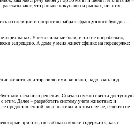
ынков, вам навстречу выбегут до 50 котят и щенят! И опять же –
, рассказывают, что раньше покупали на рынках, но этих
ись из полиции и попросили забрать французского бульдога.
етырех лапах. У него сильные боли, и это не операбельно,
ически запрещено. А дома у меня живет сфинкс на передержке:
ение животных и торговлю ими, конечно, надо взять под
 требует комплексного решения. Сначала нужно ввести доступную
 с этим. Далее – разработать систему учета животных и
ле предоставленной альтернативы и в том случае, если ею не
которые приюты, где собаки и кошки содержатся, как в