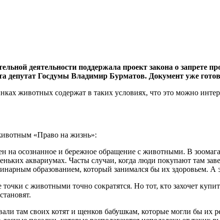
ельной деятельности поддержала проект закона о запрете п
кта депутат Госдумы Владимир Бурматов. Документ уже готов
ынках животных содержат в таких условиях, что это можно инте
животным «Право на жизнь»:
елен на осознанное и бережное обращение с животными. В зоома
леньких аквариумах. Часты случаи, когда люди покупают там зав
ринарным образованием, который занимался бы их здоровьем. А 
 точки с животными точно сократятся. Но тот, кто захочет купи
становят.
али там своих котят и щенков бабушкам, которые могли бы их ре