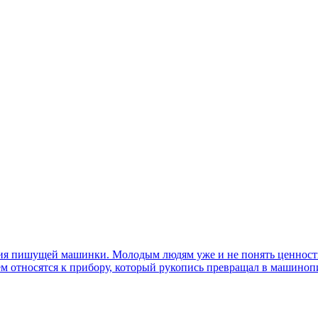
ния пишущей машинки. Молодым людям уже и не понять ценность 
ием относятся к прибору, который рукопись превращал в машиноп