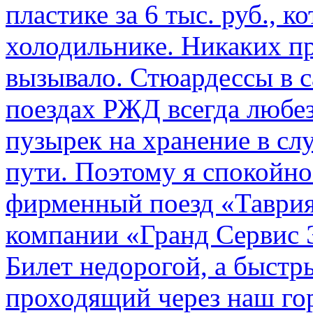
пластике за 6 тыс. руб., к
холодильнике. Никаких пр
вызывало. Стюардессы в 
поездах РЖД всегда любе
пузырек на хранение в с
пути. По­этому я спокойно
фирменный поезд «Таврия
компании «Гранд Сервис 
Билет недорогой, а быстр
проходящий через наш гор