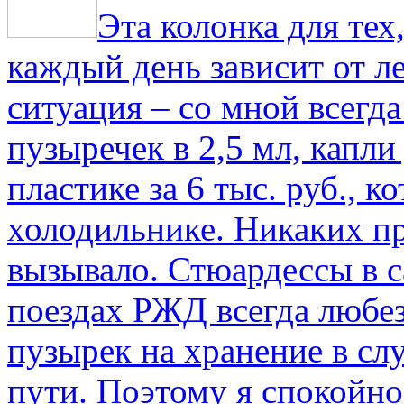
Эта колонка для тех
каждый день зависит от ле
ситуация – со мной всегд
пузыречек в 2,5 мл, капли
пластике за 6 тыс. руб., к
холодильнике. Никаких пр
вызывало. Стюардессы в 
поездах РЖД всегда любе
пузырек на хранение в с
пути. По­этому я спокойно