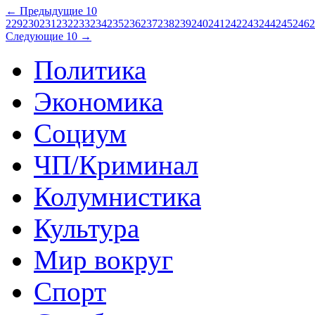
← Предыдущие 10
229
230
231
232
233
234
235
236
237
238
239
240
241
242
243
244
245
246
2
Следующие 10 →
Политика
Экономика
Социум
ЧП/Криминал
Колумнистика
Культура
Мир вокруг
Спорт