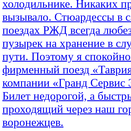
холодильнике. Никаких пр
вызывало. Стюардессы в 
поездах РЖД всегда любе
пузырек на хранение в с
пути. По­этому я спокойно
фирменный поезд «Таврия
компании «Гранд Сервис 
Билет недорогой, а быстр
проходящий через наш гор
воронежцев.