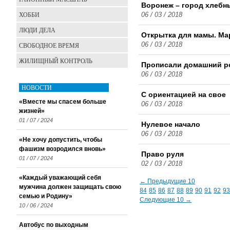
Воронеж – город хлебн
ХОББИ
06 / 03 / 2018
ЛЮДИ ДЕЛА
Открытка для мамы. М
СВОБОДНОЕ ВРЕМЯ
06 / 03 / 2018
ЖИЛИЩНЫЙ КОНТРОЛЬ
Прописали домашний р
06 / 03 / 2018
НОВОСТИ
С ориентацией на свое
«Вместе мы спасем больше
06 / 03 / 2018
жизней»
01 / 07 / 2024
Нулевое начало
06 / 03 / 2018
«Не хочу допустить, чтобы
фашизм возродился вновь»
Право руля
01 / 07 / 2024
02 / 03 / 2018
«Каждый уважающий себя
← Предыдущие 10
мужчина должен защищать свою
84
85
86
87
88
89
90
91
92
93
семью и Родину»
Следующие 10 →
10 / 06 / 2024
Автобус по выходным