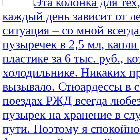
Эта колонка для тех
каждый день зависит от ле
ситуация – со мной всегд
пузыречек в 2,5 мл, капли
пластике за 6 тыс. руб., к
холодильнике. Никаких пр
вызывало. Стюардессы в 
поездах РЖД всегда любе
пузырек на хранение в с
пути. По­этому я спокойно