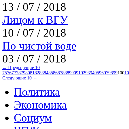
13 / 07 / 2018
Лицом к ВГУ
10 / 07 / 2018
По чистой воде
03 / 07 / 2018
← Предыдущие 10
75
76
77
78
79
80
81
82
83
84
85
86
87
88
89
90
91
92
93
94
95
96
97
98
99
100
10
Следующие 10 →
Политика
Экономика
Социум