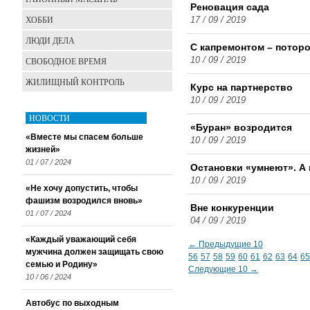
Реновация сада
ХОББИ
17 / 09 / 2019
ЛЮДИ ДЕЛА
С капремонтом – потор
СВОБОДНОЕ ВРЕМЯ
10 / 09 / 2019
ЖИЛИЩНЫЙ КОНТРОЛЬ
Курс на партнерство
10 / 09 / 2019
НОВОСТИ
«Буран» возродится
«Вместе мы спасем больше
10 / 09 / 2019
жизней»
01 / 07 / 2024
Остановки «умнеют». А
10 / 09 / 2019
«Не хочу допустить, чтобы
фашизм возродился вновь»
Вне конкуренции
01 / 07 / 2024
04 / 09 / 2019
«Каждый уважающий себя
← Предыдущие 10
мужчина должен защищать свою
56
57
58
59
60
61
62
63
64
65
семью и Родину»
Следующие 10 →
10 / 06 / 2024
Автобус по выходным