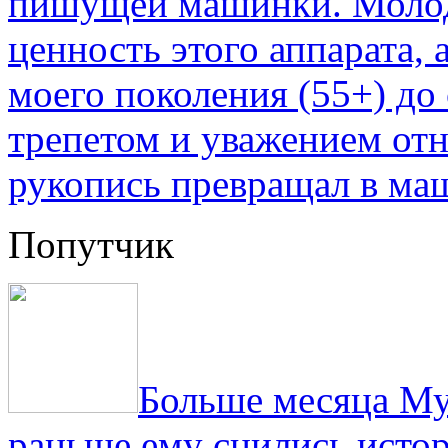
пишущей машинки. Молод
ценность этого аппарата,
моего поколения (55+) до 
трепетом и уважением отн
рукопись превращал в ма
Попутчик
Больше месяца Му
раньше ему снились истор