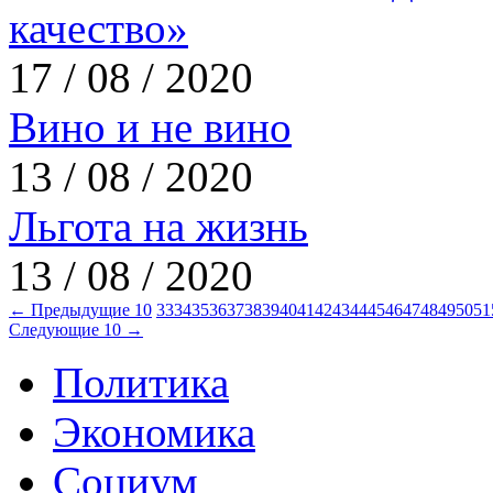
качество»
17 / 08 / 2020
Вино и не вино
13 / 08 / 2020
Льгота на жизнь
13 / 08 / 2020
← Предыдущие 10
33
34
35
36
37
38
39
40
41
42
43
44
45
46
47
48
49
50
51
Следующие 10 →
Политика
Экономика
Социум