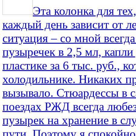
Эта колонка для тех
каждый день зависит от ле
ситуация – со мной всегд
пузыречек в 2,5 мл, капли
пластике за 6 тыс. руб., к
холодильнике. Никаких пр
вызывало. Стюардессы в 
поездах РЖД всегда любе
пузырек на хранение в с
пути. По­этому я спокойно