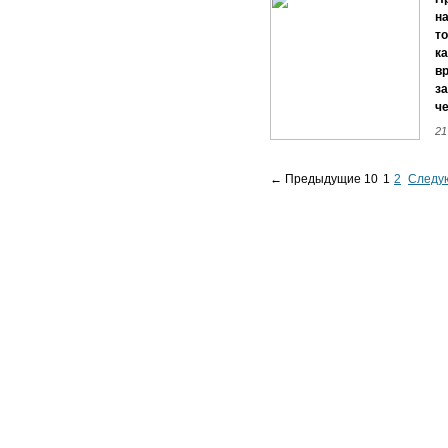
на
то
ка
вр
за
че
21
← Предыдущие 10
1
2
Следу