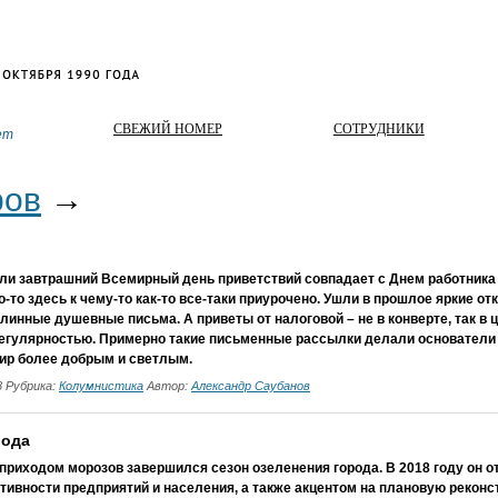
СВЕЖИЙ НОМЕР
СОТРУДНИКИ
ет
ров
→
ли завтрашний Всемирный день приветствий совпадает с Днем работника
о-то здесь к чему-то как-то все-таки приурочено. Ушли в прошлое яркие о
длинные душевные письма. А приветы от налоговой – не в конверте, так в 
егулярностью. Примерно такие письменные рассылки делали основатели 
ир более добрым и светлым.
18 Рубрика:
Колумнистика
Автор:
Александр Саубанов
рода
 приходом морозов завершился сезон озеленения города. В 2018 году он 
ктивности предприятий и населения, а также акцентом на плановую рекон