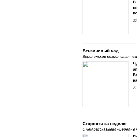
В
в
в
22
Бензиновый чад
Воронежский регион стал чем
Ч
ап
В
н
21
Старости за неделю
О чем рассказывал «Берег» в
П