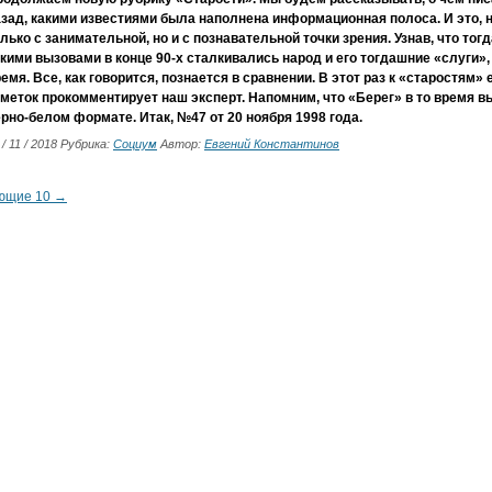
зад, какими известиями была наполнена информационная полоса. И это, н
лько с занимательной, но и с познавательной точки зрения. Узнав, что то
кими вызовами в конце 90-х сталкивались народ и его тогдашние «слуги»
емя. Все, как говорится, познается в сравнении. В этот раз к «старостям» 
меток прокомментирует наш эксперт. Напомним, что «Берег» в то время в
рно-белом формате. Итак, №47 от 20 ноября 1998 года.
 / 11 / 2018 Рубрика:
Социум
Автор:
Евгений Константинов
ющие 10 →