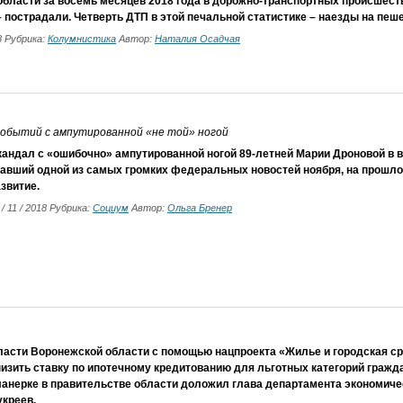
области за восемь месяцев 2018 года в дорожно-транспортных происшеств
– пострадали. Четверть ДТП в этой печальной статистике – наезды на пеш
18 Рубрика:
Колумнистика
Автор:
Наталия Осадчая
событий с ампутированной «не той» ногой
кандал с «ошибочно» ампутированной ногой 89-летней Марии Дроновой в 
тавший одной из самых громких федеральных новостей ноября, на прошло
звитие.
 / 11 / 2018 Рубрика:
Социум
Автор:
Ольга Бренер
ласти Воронежской области с помощью нацпроекта «Жилье и городская с
изить ставку по ипотечному кредитованию для льготных категорий гражда
ланерке в правительстве области доложил глава департамента экономиче
укреев.