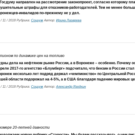
 Госдуму направлен на рассмотрение законопроект, согласно которому пл
нушительные штрафы для отказников-работодателей. Тем не менее боль
оронежцев-инвалидов по-прежнему не у дел.
 / 11 / 2018 Рубрика:
Социум
Автор:
Ирина Лазарева
пионом по динамике цен на топливо
удны дела на нефтяном рынке России, а в Воронеже – особенно. Почему о
реле 2017-го агентство «Блумберг» подсчитало, что бензин в России стал
оронеж несколько лет подряд держал «чемпионство» по Центральной Росси
ашей области подорожал на 4-5%, а в США благодаря падению мировых це
 / 11 / 2018 Рубрика:
Социум
Автор:
Александр Ягодкин
 номере 20-летней давности
родолжаем новую рубрику «Старости». Мы будем рассказывать, о чем писа