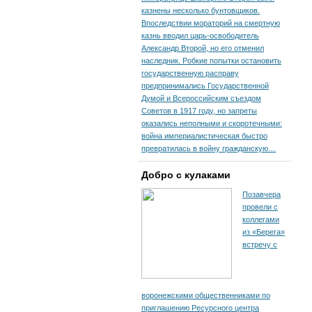
казнены несколько бунтовщиков.
Впоследствии мораторий на смертную
казнь вводил царь-освободитель
Александр Второй, но его отменил
наследник. Робкие попытки остановить
государственную расправу
предпринимались Государственной
Думой и Всероссийским съездом
Советов в 1917 году, но запреты
оказались неполными и скоротечными:
война империалистическая быстро
превратилась в войну гражданскую…
Добро с кулаками
Позавчера
провели с
коллегами
из «Берега»
встречу с
воронежскими общественниками по
приглашению Ресурсного центра