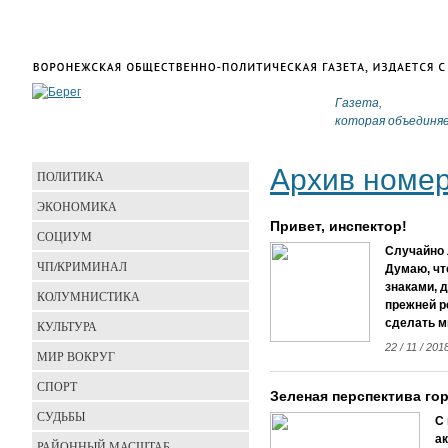
Газета,
которая объединя
Архив номе
ПОЛИТИКА
ЭКОНОМИКА
Привет, инспектор!
СОЦИУМ
Случайно 
ЧП/КРИМИНАЛ
Думаю, чт
знаками, 
КОЛУМНИСТИКА
прежней р
сделать м
КУЛЬТУРА
22 / 11 / 20
МИР ВОКРУГ
СПОРТ
Зеленая перспектива го
СУДЬБЫ
С
а
РАЙОННЫЙ МАСШТАБ