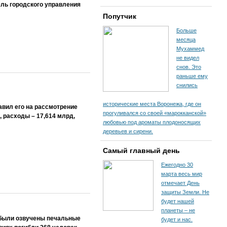
ель городского управления
Попутчик
Больше
месяца
Мухаммед
не видел
снов. Это
раньше ему
снились
исторические места Воронежа, где он
авил его на рассмотрение
прогуливался со своей «марокканской»
 расходы – 17,614 млрд,
любовью под ароматы плодоносящих
деревьев и сирени.
Самый главный день
Ежегодно 30
марта весь мир
отмечает День
защиты Земли. Не
будет нашей
планеты – не
 были озвучены печальные
будет и нас.