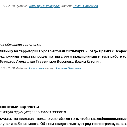
 / 11 / 2018 Рубрика:
Жилищный контроль
Автор:
Семен Самсонов
раз обменялись мнениями
пятницу на территории Expo Event-Hall Сити-парка «Град» в рамках Всеро
редпринимательства прошел пятый форум предпринимателей, в работе ко
убернатор Александр Гусев и мэр Воронежа Вадим Кстенин.
 / 11 / 2018 Рубрика:
Политика
Автор:
Герман Полтаев
жностями зарплаты
не могут трудоустроиться без проблем
осударство прилагает немало усилий для того, чтобы квалифицированны
лучали рабочие места. Об этом свидетельствует ряд госпрограмм, начав