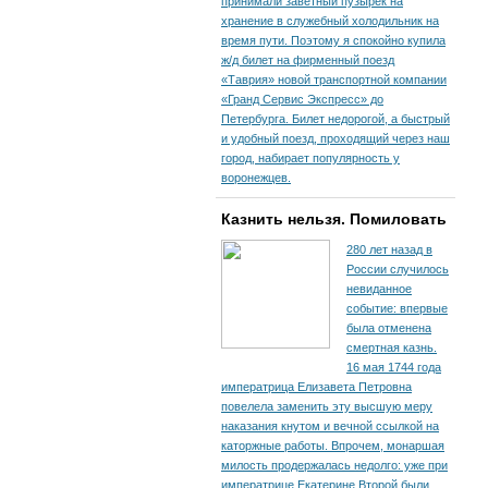
принимали заветный пузырек на
хранение в служебный холодильник на
время пути. По­этому я спокойно купила
ж/д билет на фирменный поезд
«Таврия» новой транспортной компании
«Гранд Сервис Экспресс» до
Петербурга. Билет недорогой, а быстрый
и удобный поезд, проходящий через наш
город, набирает популярность у
воронежцев.
Казнить нельзя. Помиловать
280 лет назад в
России случилось
невиданное
событие: впервые
была отменена
смертная казнь.
16 мая 1744 года
императрица Елизавета Петровна
повелела заменить эту высшую меру
наказания кнутом и вечной ссылкой на
каторжные работы. Впрочем, монаршая
милость продержалась недолго: уже при
императрице Екатерине Второй были