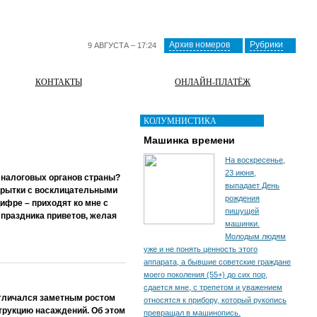
Архив номеров
Рубрики
9 АВГУСТА – 17:24
КОНТАКТЫ
ОНЛАЙН-ПЛАТЁЖ
КОЛУМНИСТИКА
Машинка времени
На воскресенье,
23 июня,
 налоговых органов страны?
выпадает День
ткрытки с восклицательными
рождения
цифре – приходят ко мне с
пишущей
праздника приветов, желая
машинки.
Молодым людям
уже и не понять ценность этого
аппарата, а бывшие советские граждане
моего поколения (55+) до сих пор,
сдается мне, с трепетом и уважением
отличался заметным ростом
относятся к прибору, который рукопись
струкцию насаждений. Об этом
превращал в машинопись.