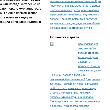
заметить практически невозможно. Шум
а наш взгляд, интересно не
преследует нас круглосуточно: в домах
гда волновало журналистов, с
– от неспокойных детей, навязчивого и
, мы лучше поймем и свое
агрессивного телевизора, неугомонных
есть новости – одну из
соседей, вечного ремонта в подъезде,
ыходил один раз в неделю в
на улице – от вездесущих автомобилей,
воющих сирен экстренных служб.
Пол-ложки дегтя
Эта колонка для
тех, кто любит
путешествовать,
но каждый день
зависит от
лекарств. У меня
такая же ситуация
– со мной всегда в пути мой
пожизненный пузыречек в 2,5 мл, капли
для глаз. Пол чайной ложки в пластике
за 6 тыс. руб., которые хранить надо
строго в холодильнике. Никаких
проблем это никогда не вызывало.
Стюардессы в самолетах и проводницы
в поездах РЖД всегда любезно