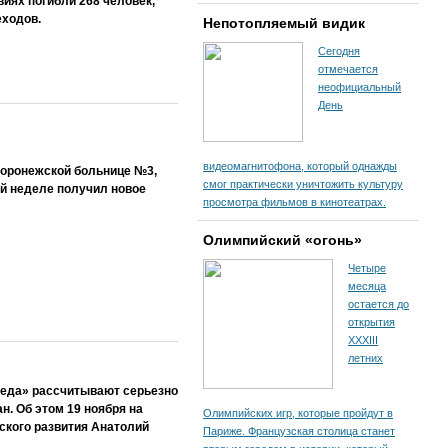
иях погибли 268 человек,
еходов.
Непотопляемый видик
Сегодня
отмечается
неофициальный
День
видеомагнитофона, который однажды
воронежской больнице №3,
смог практически уничтожить культуру
й неделе получил новое
просмотра фильмов в кинотеатрах.
Олимпийский «огонь»
Четыре
месяца
остается до
открытия
XXXIII
летних
реда» рассчитывают серьезно
н. Об этом 19 ноября на
Олимпийских игр, которые пройдут в
ского развития Анатолий
Париже. Французская столица станет