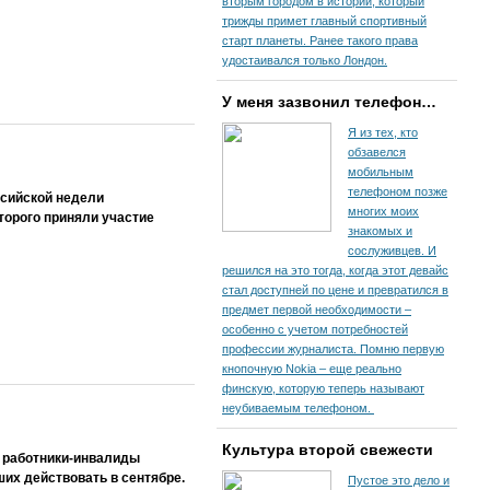
вторым городом в истории, который
трижды примет главный спортивный
старт планеты. Ранее такого права
удостаивался только Лондон.
У меня зазвонил телефон…
Я из тех, кто
обзавелся
мобильным
телефоном позже
ссийской недели
многих моих
торого приняли участие
знакомых и
сослуживцев. И
решился на это тогда, когда этот девайс
стал доступней по цене и превратился в
предмет первой необходимости –
особенно с учетом потребностей
профессии журналиста. Помню первую
кнопочную Nokia – еще реально
финскую, которую теперь называют
неубиваемым телефоном.
Культура второй свежести
е работники-инвалиды
ших действовать в сентябре.
Пустое это дело и