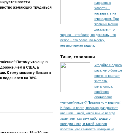
анируется ввести
напрасные
шинство желающих трудиться
хлопоты –
настаивать на
очевидном. При
желании можно
доказать, что
черное – это белое, но доказать, что
белое – это белое, по-моему,
невыполнимая задача.
Тише, товарищи
собенно? Потому что еще в
Угадайте с одного
 дороже, чем в США, а
раза, чего больше
и. К тому моменту бензин в
всего не хватает
н подешевел на 38%.
жителям
мегаполиса,
особенно
обитателям
«человейников»? Правильно – тишины!
И больше всего, полагаю, раздражает
нас шум. Такой, какой мы не всегда
замечаем, как звук работающего
холодильника, и такой, как рев
взлетающего самолета, который не
ла наша газета 15 и 20 лет