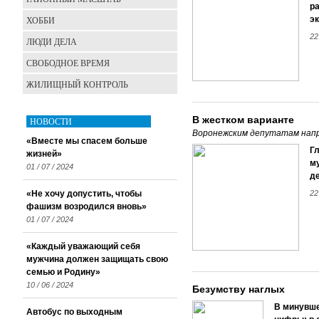
р
ХОББИ
э
22
ЛЮДИ ДЕЛА
СВОБОДНОЕ ВРЕМЯ
ЖИЛИЩНЫЙ КОНТРОЛЬ
В жестком варианте
НОВОСТИ
Воронежским депутатам напр
«Вместе мы спасем больше
Г
жизней»
м
01 / 07 / 2024
д
«Не хочу допустить, чтобы
22
фашизм возродился вновь»
01 / 07 / 2024
«Каждый уважающий себя
мужчина должен защищать свою
семью и Родину»
10 / 06 / 2024
Безумству наглых
В минувше
Автобус по выходным