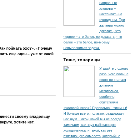
напрасные
хлопоты –
настаивать на
очевидном. При
желании можно
доказать, что
черное – это белое, но доказать, что
белое – это белое, по-моему,
невыполнимая задача.
Как поймать эхо?», «Почему
вить еще один – уже от юной
Тише, товарищи
Угадайте с одного
раза, чего больше
всего не хватает
жителям
мегаполиса,
особенно
обитателям
«человейников»? Правильно – тишины!
И больше всего, полагаю, раздражает
ринести своему владельцу
нас шум. Такой, какой мы не всегда
ерьте, хотите нет.
замечаем, как звук работающего
холодильника, и такой, как рев
взлетающего самолета, который не