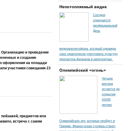
Непотопляемый видик
Сегодня
отмечается
неофициальный
День
видеомагнитофона, который однажды
 Организацию и проведение
смог практически уничтожить культуру
лененных и создание
просмотра фильмов в кинотеатрах.
го оформления на площади
или участники совещания 23
Олимпийский «огонь»
Четыре
месяца
остается до
открытия
XXXIII
летних
 пейзажей, предметов или
Олимпийских игр, которые пройдут в
равило, встреча с самим
Париже. Французская столица станет