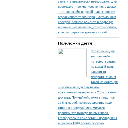
заметить практически невозможно. Шум
преследует нас круглосуточно: в домах
– от неспокойных детей, навязчивого и
агрессивного телевизора, неугомонных
соседей, вечного ремонта в подъезде,
на улице – от вездесущих автомобилей,
воющих сирен экстренных служб.
Пол-ложки дегтя
Эта колонка для
тех, кто любит
путешествовать,
но каждый день
зависит от
лекарств. У меня
такая же ситуация
– со мной всегда в пути мой
пожизненный пузыречек в 2,5 мл, капли
для глаз. Пол чайной ложки в пластике
за 6 тыс. руб., которые хранить надо
строго в холодильнике. Никаких
проблем это никогда не вызывало.
Стюардессы в самолетах и проводницы
в поездах РЖД всегда любезно