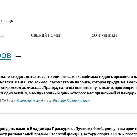
СВЕЖИЙ НОМЕР
СОТРУДНИКИ
ет
ров
→
 мало кто догадывается, что один из самых любимых видов мороженого н
Аляски. Да-да, это эскимо, лакомство на палочке, которое придумал амери
о «пирожком эскимоса». Правда, палочка появится чуть позже, приговорив
ся одно эскимо, Международный день которого неформальный календарь 
23 Рубрика:
Колумнистика
Автор:
Евгений Константинов
дня день памяти Владимира Проскурина. Лучшему бомбардиру в истории 
еату региональной премии «Золотой фонд», мастеру спорта СССР и прост