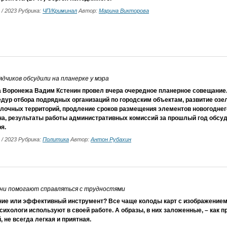
1 / 2023 Рубрика:
ЧП/Криминал
Автор:
Марина Викторова
дчиков обсудили на планерке у мэра
а Воронежа Вадим Кстенин провел вчера очередное планерное совещание.
дур отбора подрядных организаций по городским объектам, развитие озе
улочных территорий, продление сроков размещения элементов новогодне
на, результаты работы административных комиссий за прошлый год обсуд
я.
1 / 2023 Рубрика:
Политика
Автор:
Антон Рубахин
они помогают справляться с трудностями
ние или эффективный инструмент? Все чаще колоды карт с изображением
сихологи используют в своей работе. А образы, в них заложенные, – как п
, не всегда легкая и приятная.