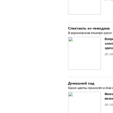
Спектакль из чемодана
В воронежском театре кукол 
Вопро
элект
зрите
29 / 0
Домашний сад
Какие цветы приносят в дом 
Мног
везен
29 / 0