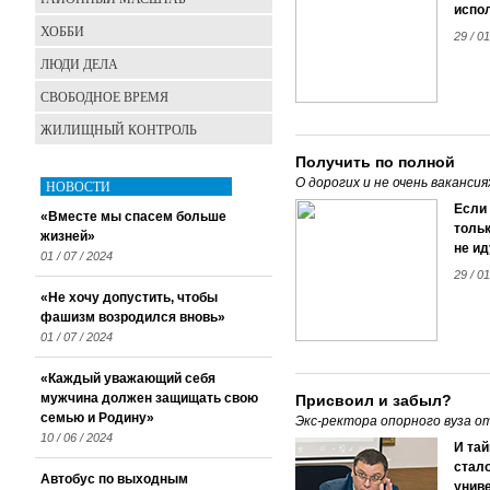
испол
ХОББИ
29 / 0
ЛЮДИ ДЕЛА
СВОБОДНОЕ ВРЕМЯ
ЖИЛИЩНЫЙ КОНТРОЛЬ
Получить по полной
О дорогих и не очень ваканси
НОВОСТИ
Если 
«Вместе мы спасем больше
тольк
жизней»
не ид
01 / 07 / 2024
29 / 0
«Не хочу допустить, чтобы
фашизм возродился вновь»
01 / 07 / 2024
«Каждый уважающий себя
мужчина должен защищать свою
Присвоил и забыл?
семью и Родину»
Экс-ректора опорного вуза о
10 / 06 / 2024
И тай
стало
Автобус по выходным
униве