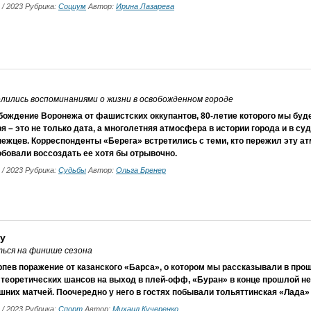
1 / 2023 Рубрика:
Социум
Автор:
Ирина Лазарева
ились воспоминаниями о жизни в освобожденном городе
ождение Воронежа от фашистских оккупантов, 80-летие которого мы буде
я – это не только дата, а многолетняя атмосфера в истории города и в с
ежцев. Корреспонденты «Берега» встретились с теми, кто пережил эту ат
бовали воссоздать ее хотя бы отрывочно.
1 / 2023 Рубрика:
Судьбы
Автор:
Ольга Бренер
у
ться на финише сезона
пев поражение от казанского «Барса», о котором мы рассказывали в пр
 теоретических шансов на выход в плей-офф, «Буран» в конце прошлой 
них матчей. Поочередно у него в гостях побывали тольяттинская «Лада»
1 / 2023 Рубрика:
Спорт
Автор:
Михаил Кучеренко