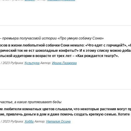
– премьера получасовой истории «Про умную собачку Соню»
сов в жизни любопытной собачки Сони немало: «Что едят с горчицей?», «
рический ток не ест шоколадные конфеты?» И к этому списку можно доба
льской аудитории в возрасте от трех лет – «Как рождается театр?».
1 / 2023 Рубрика:
Культура
Автор:
Ирина Лазарева
счастье, а какие притягивают беды
ие любители комнатных цветов слышали, что некоторые растения могут п
ие, привлечь деньги в дом и даже помочь создать крепкую семью. Хотите в
1 / 2023 Рубрика:
Хобби
Автор:
Наталия Осина