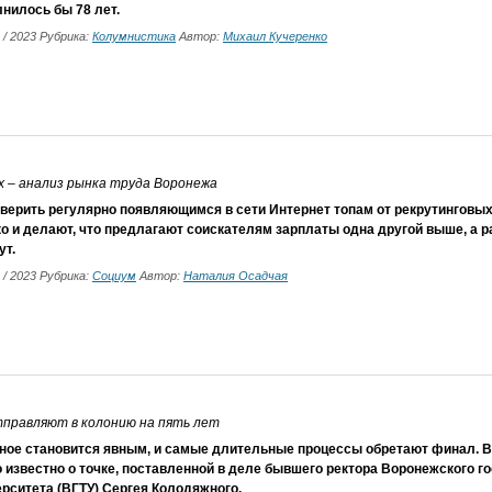
нилось бы 78 лет.
1 / 2023 Рубрика:
Колумнистика
Автор:
Михаил Кучеренко
ях – анализ рынка труда Воронежа
верить регулярно появляющимся в сети Интернет топам от рекрутинговых 
о и делают, что предлагают соискателям зарплаты одна другой выше, а р
ут.
1 / 2023 Рубрика:
Социум
Автор:
Наталия Осадчая
тправляют в колонию на пять лет
ное становится явным, и самые длительные процессы обретают финал. В 
 известно о точке, поставленной в деле бывшего ректора Воронежского г
рситета (ВГТУ) Сергея Колодяжного.