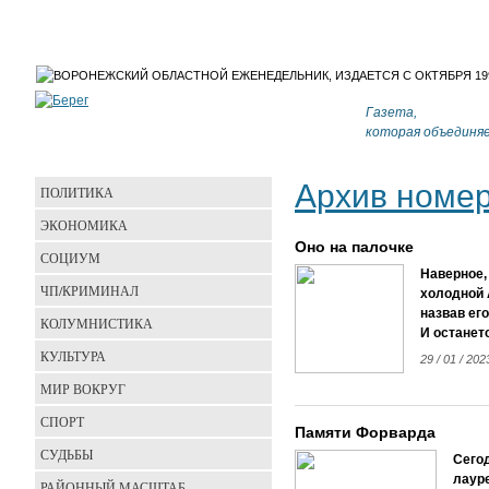
Газета,
которая объединя
Архив номе
ПОЛИТИКА
ЭКОНОМИКА
Оно на палочке
СОЦИУМ
Наверное,
ЧП/КРИМИНАЛ
холодной 
назвав ег
КОЛУМНИСТИКА
И останет
КУЛЬТУРА
29 / 01 / 20
МИР ВОКРУГ
СПОРТ
Памяти Форварда
СУДЬБЫ
Сего
лаур
РАЙОННЫЙ МАСШТАБ