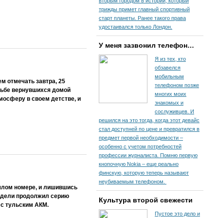
вторым городом в истории, который
трижды примет главный спортивный
старт планеты. Ранее такого права
удостаивался только Лондон.
У меня зазвонил телефон…
Я из тех, кто
обзавелся
мобильным
м отмечать завтра, 25
телефоном позже
удьбе вернувшихся домой
многих моих
мосферу в своем детстве, и
знакомых и
сослуживцев. И
решился на это тогда, когда этот девайс
стал доступней по цене и превратился в
предмет первой необходимости –
особенно с учетом потребностей
профессии журналиста. Помню первую
кнопочную Nokia – еще реально
финскую, которую теперь называют
неубиваемым телефоном.
ошлом номере, и лишившись
недели продолжил серию
Культура второй свежести
 с тульским АКМ.
Пустое это дело и