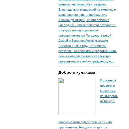
казнены несколько бунтовщиков.
Впоследствии мораторий на смертную
казнь вводил царь-освободитель
Александр Второй, но его отменил
наследник. Робкие попытки остановить
государственную расправу
предпринимались Государственной
Думой и Всероссийским съездом
Советов в 1917 году, но запреты
оказались неполными и скоротечными:
война империалистическая быстро
превратилась в войну гражданскую…
Добро с кулаками
Позавчера
провели с
коллегами
из «Берега»
встречу с
воронежскими общественниками по
приглашению Ресурсного центра