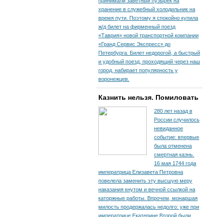
принимали заветный пузырек на
хранение в служебный холодильник на
время пути. По­этому я спокойно купила
ж/д билет на фирменный поезд
«Таврия» новой транспортной компании
«Гранд Сервис Экспресс» до
Петербурга. Билет недорогой, а быстрый
и удобный поезд, проходящий через наш
город, набирает популярность у
воронежцев.
Казнить нельзя. Помиловать
280 лет назад в
России случилось
невиданное
событие: впервые
была отменена
смертная казнь.
16 мая 1744 года
императрица Елизавета Петровна
повелела заменить эту высшую меру
наказания кнутом и вечной ссылкой на
каторжные работы. Впрочем, монаршая
милость продержалась недолго: уже при
императрице Екатерине Второй были