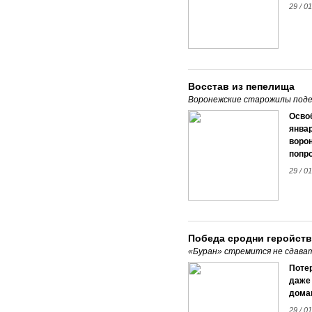
29 / 0
Восстав из пепелища
Воронежские старожилы подел
Освоб
январ
ворон
попро
29 / 0
Победа сродни геройств
«Буран» стремится не сдава
Потер
даже
домаш
29 / 0