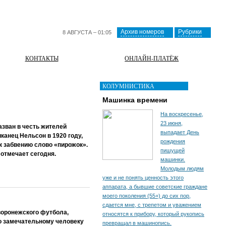
Архив номеров
Рубрики
8 АВГУСТА – 01:05
КОНТАКТЫ
ОНЛАЙН-ПЛАТЁЖ
КОЛУМНИСТИКА
Машинка времени
На воскресенье,
23 июня,
азван в честь жителей
выпадает День
канец Нельсон в 1920 году,
рождения
 к забвению слово «пирожок».
пишущей
отмечает сегодня.
машинки.
Молодым людям
уже и не понять ценность этого
аппарата, а бывшие советские граждане
моего поколения (55+) до сих пор,
сдается мне, с трепетом и уважением
воронежского футбола,
относятся к прибору, который рукопись
о замечательному человеку
превращал в машинопись.