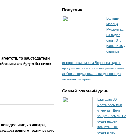
Попутчик
Больше
месяца
Мухаммед
не видел
снов. Это
раньше ему
снились
агентств, то работодатели
исторические места Воронежа, где он
аботники как будто бы никак
прогуливался со своей «марокканской»
любовью под ароматы плодоносящих
деревьев и сирени.
Самый главный день
Ежегодно 30
марта весь мир
отмечает День
защиты Земли. Не
будет нашей
понедельник, 23 января,
планеты – не
осударственного технического
будет и нас.