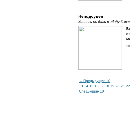
Неподсуден
Коллеги не дали в обиду быв
Вы
о
М
26
← Предыдущие 10
13
14
15
16
17
18
19
20
21
22
Следующие 10 →