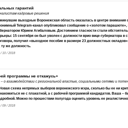
альных гарантий
рналистам кадровые решения
 минувшие выходные Воронежская область оказалась в центре внимания
нонимный Telegram-канал опубликовал сообщение о «золотом парашюте»,
убернатором Юрием Агибаловым. Достоянием гласности стали обстоятель
рьеры: 15 сентября он был уволен с должности врио вице-губернатора в 
оговора, получил «выходное пособие в размере 23 должностных окладов»,
 ту же должность.
 / 10 / 2018
воей программы не откажусь»
 – о взаимодействии с региональной властью, социальными сетями и пот
 Новая схема непрямых выборов воронежского мэра, сколько бы ее ни кри
накомиться не с плакатной, а с рабочей программой кандидатов. Ваша – 
одробной. Можно по прошествии полугода оценить уровень ее реалистичн
 / 09 / 2018