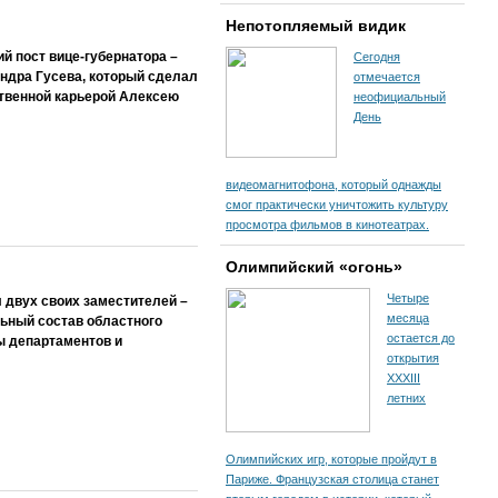
Непотопляемый видик
й пост вице-губернатора –
Сегодня
андра Гусева, который сделал
отмечается
ственной карьерой Алексею
неофициальный
День
видеомагнитофона, который однажды
смог практически уничтожить культуру
просмотра фильмов в кинотеатрах.
Олимпийский «огонь»
Четыре
л двух своих заместителей –
месяца
льный состав областного
остается до
ы департаментов и
открытия
XXXIII
летних
Олимпийских игр, которые пройдут в
Париже. Французская столица станет