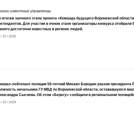
вошли известные управленцы
о итогам заочного этапа проекта «Команда будущего Воронежской области
етендентов. Для участия в очном этапе организаторы конкурса отобрали 
много достаточно известных в регионе людей.
 / 10 / 2018
нерал-лейтенант полиции 59-летний Михаил Бородин указом президента Р
олжность начальника ГУ МВД по Воронежской области, остававшуюся вака
лександра Сысоева. Об этом «Берегу» сообщили в региональном полицей
 / 10 / 2018