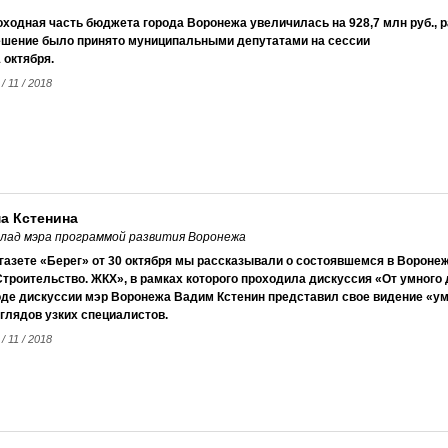
ходная часть бюджета города Воронежа увеличилась на 928,7 млн руб., ра
ешение было принято муниципальными депутатами на сессии
 октября.
 / 11 / 2018
а Кстенина
лад мэра программой развития Воронежа
 газете «Берег» от 30 октября мы рассказывали о состоявшемся в Ворон
троительство. ЖКХ», в рамках которого проходила дискуссия «От умного 
оде дискуссии мэр Воронежа Вадим Кстенин представил свое видение «умн
глядов узких специалистов.
 / 11 / 2018