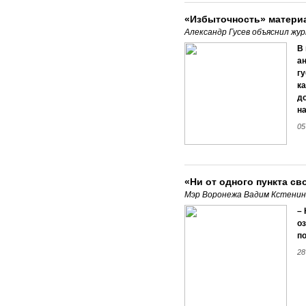
«Избыточность» матери
Александр Гусев объяснил жу
В
а
г
ка
д
на
05
«Ни от одного пункта с
Мэр Воронежа Вадим Кстенин
–
оз
п
28