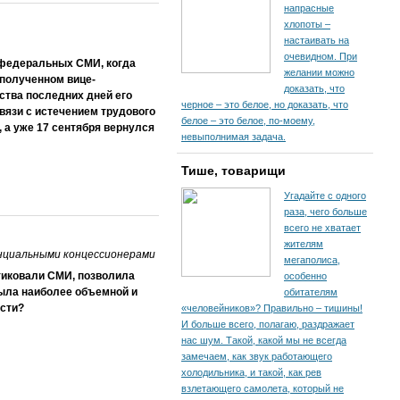
напрасные
хлопоты –
настаивать на
очевидном. При
 федеральных СМИ, когда
желании можно
 полученном вице-
доказать, что
ства последних дней его
черное – это белое, но доказать, что
связи с истечением трудового
белое – это белое, по-моему,
 а уже 17 сентября вернулся
невыполнимая задача.
Тише, товарищи
Угадайте с одного
раза, чего больше
всего не хватает
жителям
енциальными концессионерами
мегаполиса,
тиковали СМИ, позволила
особенно
была наиболее объемной и
обитателям
ости?
«человейников»? Правильно – тишины!
И больше всего, полагаю, раздражает
нас шум. Такой, какой мы не всегда
замечаем, как звук работающего
холодильника, и такой, как рев
взлетающего самолета, который не