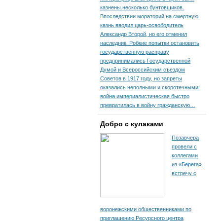
казнены несколько бунтовщиков.
Впоследствии мораторий на смертную
казнь вводил царь-освободитель
Александр Второй, но его отменил
наследник. Робкие попытки остановить
государственную расправу
предпринимались Государственной
Думой и Всероссийским съездом
Советов в 1917 году, но запреты
оказались неполными и скоротечными:
война империалистическая быстро
превратилась в войну гражданскую…
Добро с кулаками
Позавчера
провели с
коллегами
из «Берега»
встречу с
воронежскими общественниками по
приглашению Ресурсного центра