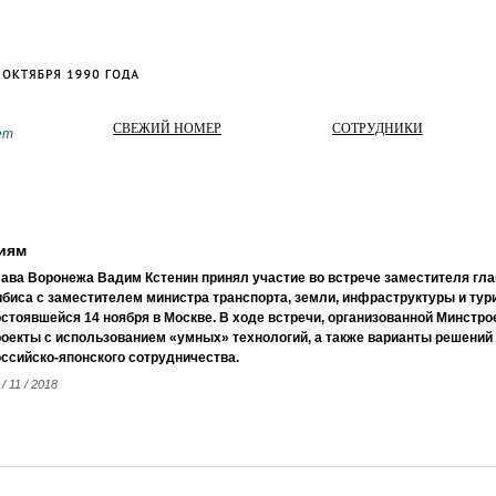
СВЕЖИЙ НОМЕР
СОТРУДНИКИ
ет
иям
лава Воронежа Вадим Кстенин принял участие во встрече заместителя гл
ибиса с заместителем министра транспорта, земли, инфраструктуры и ту
остоявшейся 14 ноября в Москве. В ходе встречи, организованной Минстр
роекты с использованием «умных» технологий, а также варианты решений
оссийско-японского сотрудничества.
 / 11 / 2018