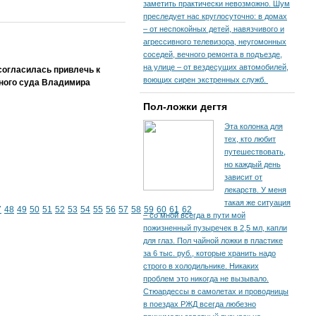
заметить практически невозможно. Шум
преследует нас круглосуточно: в домах
– от неспокойных детей, навязчивого и
агрессивного телевизора, неугомонных
соседей, вечного ремонта в подъезде,
на улице – от вездесущих автомобилей,
согласилась привлечь к
воющих сирен экстренных служб.
ного суда Владимира
Пол-ложки дегтя
Эта колонка для
тех, кто любит
путешествовать,
но каждый день
зависит от
лекарств. У меня
такая же ситуация
7
48
49
50
51
52
53
54
55
56
57
58
59
60
61
62
– со мной всегда в пути мой
пожизненный пузыречек в 2,5 мл, капли
для глаз. Пол чайной ложки в пластике
за 6 тыс. руб., которые хранить надо
строго в холодильнике. Никаких
проблем это никогда не вызывало.
Стюардессы в самолетах и проводницы
в поездах РЖД всегда любезно