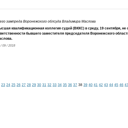
шего зампреда Воронежского облсуда Владимира Маслова
сшая квалификационная коллегия судей (ВККС) в среду, 19 сентября, не 
тветственности бывшего заместителя председателя Воронежского област
аслова.
 / 09 / 2018
23
24
25
26
27
28
29
30
31
32
33
34
35
36
37
38
39
40
41
42
43
44
45
46
4