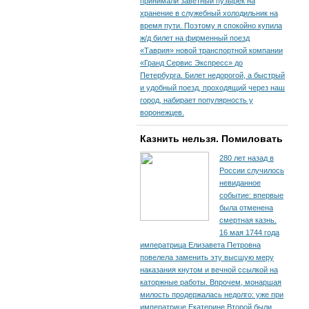
принимали заветный пузырек на
хранение в служебный холодильник на
время пути. По­этому я спокойно купила
ж/д билет на фирменный поезд
«Таврия» новой транспортной компании
«Гранд Сервис Экспресс» до
Петербурга. Билет недорогой, а быстрый
и удобный поезд, проходящий через наш
город, набирает популярность у
воронежцев.
Казнить нельзя. Помиловать
280 лет назад в
России случилось
невиданное
событие: впервые
была отменена
смертная казнь.
16 мая 1744 года
императрица Елизавета Петровна
повелела заменить эту высшую меру
наказания кнутом и вечной ссылкой на
каторжные работы. Впрочем, монаршая
милость продержалась недолго: уже при
императрице Екатерине Второй были