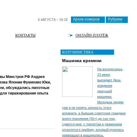
Архив номеров
Рубрики
6 АВГУСТА – 16:18
КОНТАКТЫ
ОНЛАЙН-ПЛАТЁЖ
КОЛУМНИСТИКА
Машинка времени
На воскресенье,
23 июня,
авы Минстроя РФ Андрея
выпадает День
ризма Японии Фумихико Юки,
рождения
оем, обсуждались пилотные
пишущей
 для тиражирования опыта
машинки.
Молодым людям
уже и не понять ценность этого
аппарата, а бывшие советские граждане
моего поколения (55+) до сих пор,
сдается мне, с трепетом и уважением
относятся к прибору, который рукопись
превращал в машинопись.