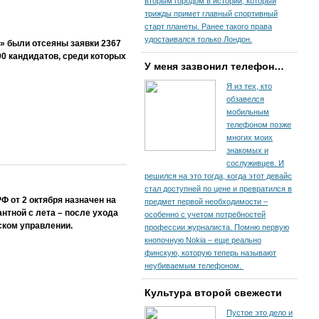
вторым городом в истории, который
трижды примет главный спортивный
старт планеты. Ранее такого права
удостаивался только Лондон.
» были отсеяны заявки 2367
90 кандидатов, среди которых
У меня зазвонил телефон…
Я из тех, кто
обзавелся
мобильным
телефоном позже
многих моих
знакомых и
сослуживцев. И
решился на это тогда, когда этот девайс
стал доступней по цене и превратился в
Ф от 2 октября назначен на
предмет первой необходимости –
нтной с лета – после ухода
особенно с учетом потребностей
ском управлении.
профессии журналиста. Помню первую
кнопочную Nokia – еще реально
финскую, которую теперь называют
неубиваемым телефоном.
Культура второй свежести
Пустое это дело и