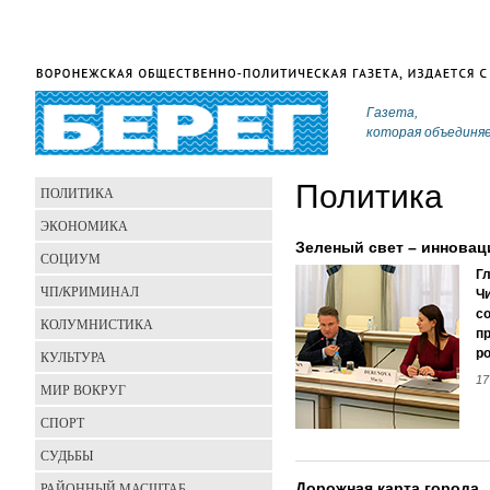
Газета,
которая объединя
Политика
ПОЛИТИКА
ЭКОНОМИКА
Зеленый свет – инновац
СОЦИУМ
Г
ЧП/КРИМИНАЛ
Ч
с
КОЛУМНИСТИКА
п
р
КУЛЬТУРА
17
МИР ВОКРУГ
СПОРТ
СУДЬБЫ
РАЙОННЫЙ МАСШТАБ
Дорожная карта города