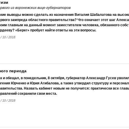
тизм
рвого из воронежских вице-губернаторов
акие выводы можно сделать из назначения Виталия Шабалатова на высоки
ервого зампреда областного правительства? Что означает этот шаг Алекс
воим главным на данный момент заместителем человека, обязанного соб
рдееву? «Берег» пробует найти ответы на эти вопросы.
 / 10 / 2018
ного периода
к и обещал, в понедельник, 8 октября, губернатор Александр Гусев уволи
вгения Юрченко и Юрия Агибалова, а также утвердил структуру и персона
авительства. Назвать кабинет новым не получится: практически все глав
правлений сохранили свои места.
 / 10 / 2018