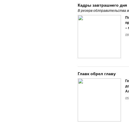
Кадры завтрашнего дня
В резерв облправительства 
П
пр
– 
09
Главк обрел главу
Ге
д
А
05