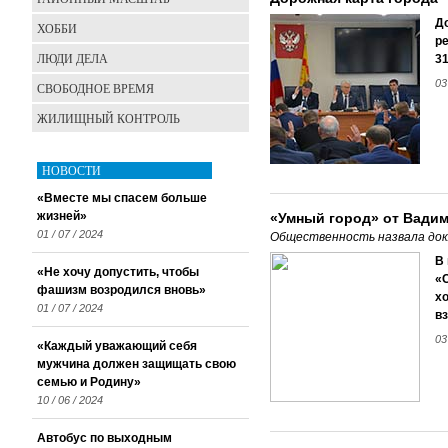
До
ХОББИ
р
ЛЮДИ ДЕЛА
31
03
СВОБОДНОЕ ВРЕМЯ
ЖИЛИЩНЫЙ КОНТРОЛЬ
НОВОСТИ
«Вместе мы спасем больше
жизней»
«Умный город» от Вадим
01 / 07 / 2024
Общественность назвала док
В
«Не хочу допустить, чтобы
«С
фашизм возродился вновь»
х
01 / 07 / 2024
вз
03
«Каждый уважающий себя
мужчина должен защищать свою
семью и Родину»
10 / 06 / 2024
Автобус по выходным