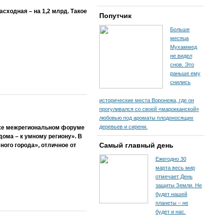
сходная – на 1,2 млрд. Такое
Попутчик
Больше
месяца
Мухаммед
не видел
снов. Это
раньше ему
снились
исторические места Воронежа, где он
прогуливался со своей «марокканской»
любовью под ароматы плодоносящих
деревьев и сирени.
еже межрегиональном форуме
дома – к умному региону». В
Самый главный день
ого города», отличное от
Ежегодно 30
марта весь мир
отмечает День
защиты Земли. Не
будет нашей
планеты – не
будет и нас.