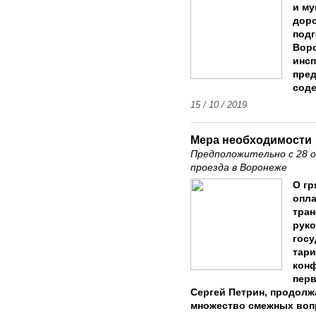
и му
доро
подг
Воро
инсп
пред
соде
15 / 10 / 2019
Мера необходимости
Предположительно с 28 
проезда в Воронеже
О г
опла
тран
руко
гос
тари
конф
перв
Сергей Петрин, продолж
множество смежных воп