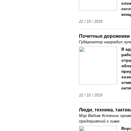
слож
согл
конц
22 / 10 / 2019
Почетные дорожники 
Губернатор наградил лу
В ад
раб
отра
обл
приу
хозя
отме
октя
22 / 10 / 2019
Люди, техника, тактик
Мэр Вадим Кстенин пров
предприятий к зиме
Воро