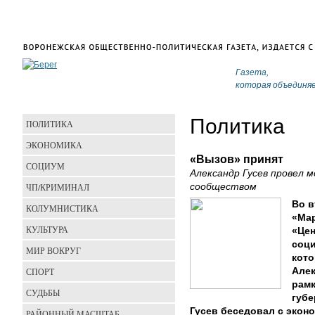
Газета,
которая объединя
Политика
ПОЛИТИКА
ЭКОНОМИКА
«Вызов» принят
СОЦИУМ
Александр Гусев провел 
ЧП/КРИМИНАЛ
сообществом
Во в
КОЛУМНИСТИКА
«Ма
КУЛЬТУРА
«Цен
соци
МИР ВОКРУГ
кото
СПОРТ
Алек
рамк
СУДЬБЫ
губе
Гусев беседовал с экон
РАЙОННЫЙ МАСШТАБ