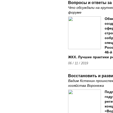
Вопросы и ответы за
Что обсуждали на крупн
форуме
Обме
созд
сфер
стр
собр
спец
Росс
46-й
ЖКХ. Лучшие практики р
06 / 11 / 2019
Восстановить и разв
Вадим Кстенин проинспе
хозяйства Воронежа
Подг
году
реги
конц
«Вор