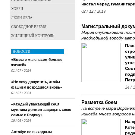
настал черед гуманитари
ХОББИ
02 / 12 / 2019
ЛЮДИ ДЕЛА
Магистральный доку
СВОБОДНОЕ ВРЕМЯ
Мэрия опубликовала пос
ЖИЛИЩНЫЙ КОНТРОЛЬ
необходимой городу авт
План
НОВОСТИ
стро
ули
«Вместе мы спасем больше
утве
жизней»
Соот
01 / 07 / 2024
подп
Петр
«Не хочу допустить, чтобы
фашизм возродился вновь»
24 / 
01 / 07 / 2024
Разметка боем
«Каждый уважающий себя
На встрече мэра Воронеж
мужчина должен защищать свою
никогда много вопросов
семью и Родину»
10 / 06 / 2024
На п
Ксте
Автобус по выходным
реда