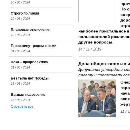
10 / 06 / 2024
прич
Но с
Строго по линии
соср
10 / 06 / 2024
доро
отра
Плановые отключения
наиболее пристальное в
10 / 06 / 2024
пользователей различн
другие вопросы.
Герои живут рядом с нами
14 / 11 / 2019
31 / 05 / 2024
Пока – профилактика
Дела общественные 
31 / 05 / 2024
Депутаты утвердили спи
палату и согласовали с
Без тыла нет Победы!
Очер
16 / 05 / 2024
горо
нача
Вызвал подозрение
спик
16 / 05 / 2024
жерт
Смотреть все
11 / 