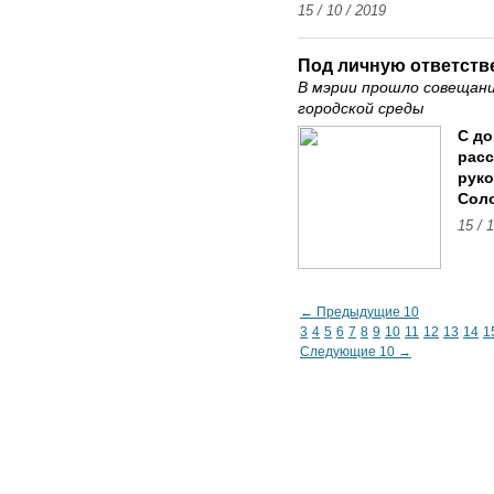
15 / 10 / 2019
Под личную ответств
В мэрии прошло совещан
городской среды
С до
расс
рук
Сол
15 / 
← Предыдущие 10
3
4
5
6
7
8
9
10
11
12
13
14
1
Следующие 10 →