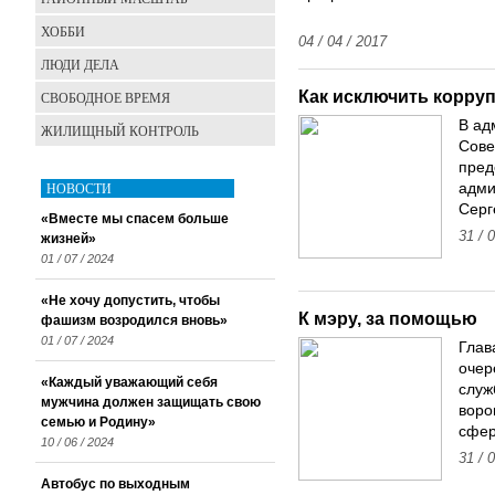
ХОББИ
04 / 04 / 2017
ЛЮДИ ДЕЛА
Как исключить корру
СВОБОДНОЕ ВРЕМЯ
В ад
ЖИЛИЩНЫЙ КОНТРОЛЬ
Сове
пред
НОВОСТИ
адми
Серг
«Вместе мы спасем больше
31 / 
жизней»
01 / 07 / 2024
«Не хочу допустить, чтобы
К мэру, за помощью
фашизм возродился вновь»
01 / 07 / 2024
Глав
очер
«Каждый уважающий себя
служ
мужчина должен защищать свою
воро
семью и Родину»
сфер
10 / 06 / 2024
31 / 
Автобус по выходным