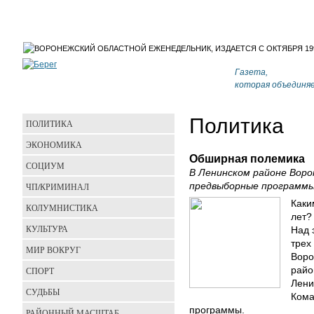
Газета,
которая объединя
Политика
ПОЛИТИКА
ЭКОНОМИКА
Обширная полемика
СОЦИУМ
В Ленинском районе Вор
ЧП/КРИМИНАЛ
предвыборные программ
Каки
КОЛУМНИСТИКА
лет?
КУЛЬТУРА
Над 
трех
МИР ВОКРУГ
Воро
СПОРТ
райо
Лени
СУДЬБЫ
Кома
программы.
РАЙОННЫЙ МАСШТАБ