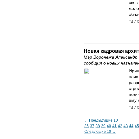
связ
желе
обла
14 / 
Новая кадровая архи
Мэр Воронежа Александр 
сообщил о новых назначен
Ирин
нача
разр
стро
подч
ему 
14 / 
← Предыдущие 10
36
37
38
39
40
41
42
43
44
45
Следующие 10 →