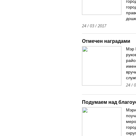
горо
горо
прав
дошк
24 / 03 / 2017
Отмечен наградами
Мэр 
руко
райо
имен
вруч
служ
24 / 
Подумаем над благоу
Мэри
поуч
меро
горо
окру