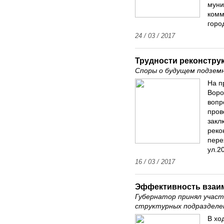
муни
комм
горо
24 / 03 / 2017
Трудности реконстру
Споры о будущем подземн
На п
Воро
вопр
пров
закл
реко
пере
ул.2
16 / 03 / 2017
Эффективность взаи
Губернатор принял участ
структурных подраздел
В хо