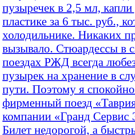
пузыречек в 2,5 мл, капли
пластике за 6 тыс. руб., к
холодильнике. Никаких пр
вызывало. Стюардессы в 
поездах РЖД всегда любе
пузырек на хранение в с
пути. По­этому я спокойно
фирменный поезд «Таврия
компании «Гранд Сервис 
Билет недорогой, а быстр