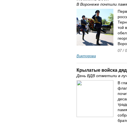
В Воронеже почтили памя
Перв
росс
Терн
той 
обел
геор
Воро
07 / 
Викторова
Крылатые войска дяд
День ВДВ отметили в лу
В гл
флаг
почи
деса
трад
памя
собр
брат