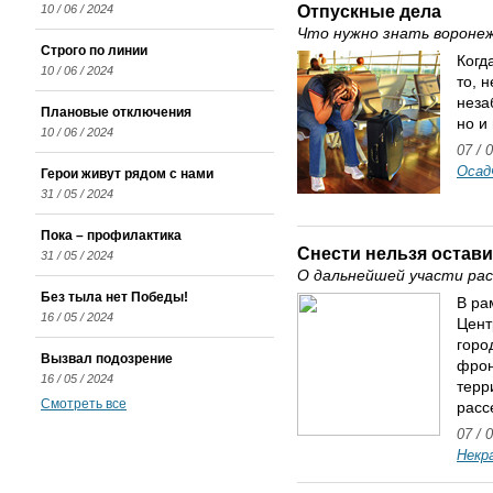
Отпускные дела
10 / 06 / 2024
Что нужно знать вороне
Строго по линии
Когд
10 / 06 / 2024
то, 
неза
Плановые отключения
но и
10 / 06 / 2024
07 / 
Осад
Герои живут рядом с нами
31 / 05 / 2024
Пока – профилактика
Снести нельзя остав
31 / 05 / 2024
О дальнейшей участи рас
Без тыла нет Победы!
В ра
16 / 05 / 2024
Цент
горо
Вызвал подозрение
фрон
16 / 05 / 2024
терр
Смотреть все
расс
07 / 
Некр