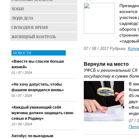
Президен
ХОББИ
коснется
участков 
ЛЮДИ ДЕЛА
садоводс
СВОБОДНОЕ ВРЕМЯ
оборота 
строение
ЖИЛИЩНЫЙ КОНТРОЛЬ
«садовый
07 / 08 / 2017 Рубрика:
Колу
НОВОСТИ
«Вместе мы спасем больше
Вернули на место
жизней»
УФСБ и региональный СК
01 / 07 / 2024
государству в сумме боле
В за
«Не хочу допустить, чтобы
Коми
фашизм возродился вновь»
45-л
01 / 07 / 2024
двух
«Каждый уважающий себя
«Фло
мужчина должен защищать свою
инди
семью и Родину»
07 / 
10 / 06 / 2024
Петр
Автобус по выходным