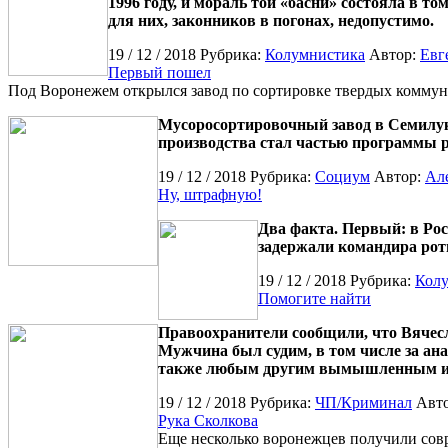
1996 году, и мораль той «басни» состояла в т
для них, законников в погонах, недопустимо.
19 / 12 / 2018 Рубрика:
Колумнистика
Автор:
Евг
Первый пошел
Под Воронежем открылся завод по сортировке твердых коммун
Мусоросортировочный завод в Семилукс
производства стал частью программы р
19 / 12 / 2018 Рубрика:
Социум
Автор:
Ал
Ну, штрафную!
Два факта. Первый: в Рос
задержали командира роты
19 / 12 / 2018 Рубрика:
Кол
Помогите найти
Правоохранители сообщили, что Вячес
Мужчина был судим, в том числе за ана
также любым другим вымышленным и
19 / 12 / 2018 Рубрика:
ЧП/Криминал
Авт
Рука Сколкова
Еще несколько воронежцев получили сов