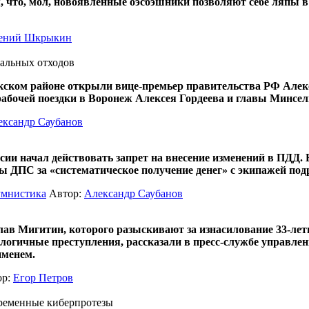
ом, что, мол, новоявленные оэсбэшники позволяют себе ляпы 
ений Шкрыкин
альных отходов
ком районе открыли вице-премьер правительства РФ Алексей
абочей поездки в Воронеж Алексея Гордеева и главы Минсе
ександр Саубанов
сии начал действовать запрет на внесение изменений в ПДД
 ДПС за «систематическое получение денег» с экипажей под
умнистика
Автор:
Александр Саубанов
лав Мигитин, которого разыскивают за изнасилование 33-ле
логичные преступления, рассказали в пресс-службе управлен
менем.
ор:
Егор Петров
ременные киберпротезы