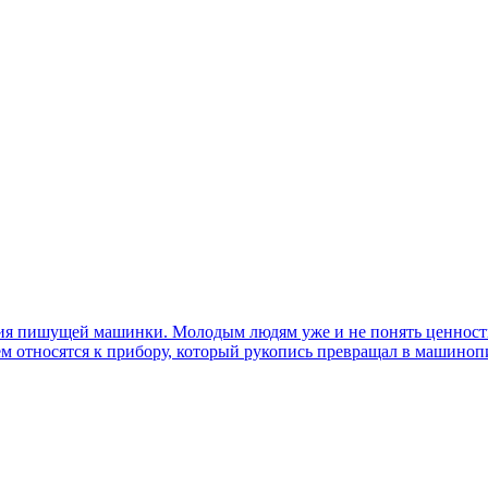
ния пишущей машинки. Молодым людям уже и не понять ценность 
ием относятся к прибору, который рукопись превращал в машиноп