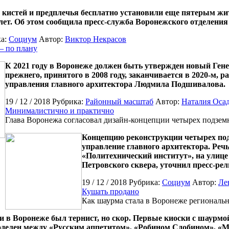
кистей и предплечья бесплатно установили еще пятерым жит
1 лет. Об этом сообщила пресс-служба Воронежского отделени
ка:
Социум
Автор:
Виктор Некрасов
– по плану
К 2021 году в Воронеже должен быть утвержден новый Гене
прежнего, принятого в 2008 году, заканчивается в 2020-м, 
управления главного архитектора Людмила Подшивалова.
19 / 12 / 2018 Рубрика:
Районный масштаб
Автор:
Наталия Оса
Минималистично и практично
Глава Воронежа согласовал дизайн-концепции четырех подзем
Концепцию реконструкции четырех под
управление главного архитектора. Речь
«Политехнический институт», на улице
Петровского сквера, уточнил пресс-ре
19 / 12 / 2018 Рубрика:
Социум
Автор:
Ле
Кушать продано
Как шаурма стала в Воронеже региональ
в Воронеже был тернист, но скор. Первые киоски с шаурмой
поделен между «Русским аппетитом», «Робином Сдобином», «