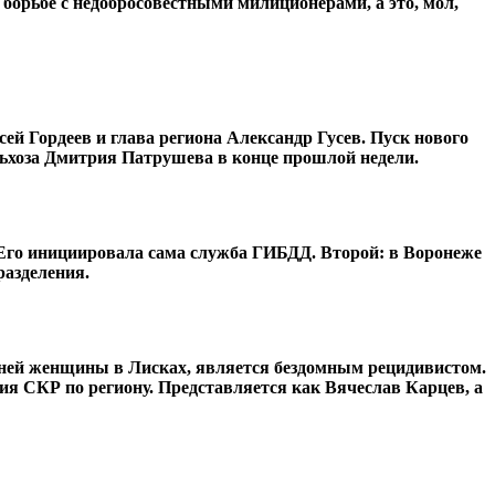
в борьбе с недобросовестными милиционерами, а это, мол,
 Гордеев и глава региона Александр Гусев. Пуск нового
льхоза Дмитрия Патрушева в конце прошлой недели.
. Его инициировала сама служба ГИБДД. Второй: в Воронеже
разделения.
тней женщины в Лисках, является бездомным рецидивистом.
ия СКР по региону. Представляется как Вячеслав Карцев, а