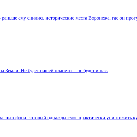
 раньше ему снились исторические места Воронежа, где он про
ы Земли. Не будет нашей планеты – не будет и нас.
агнитофона, который однажды смог практически уничтожить ку