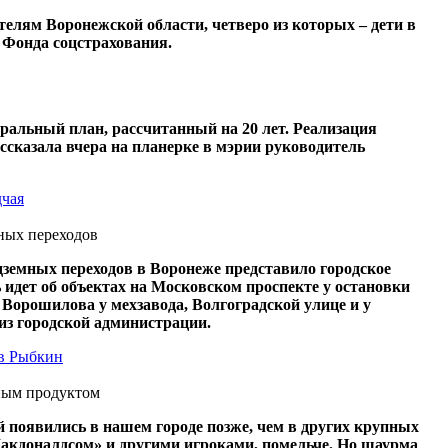
елям Воронежской области, четверо из которых – дети в
я Фонда соцстрахования.
ральный план, рассчитанный на 20 лет. Реализация
рассказала вчера на планерке в мэрии руководитель
дчая
ных переходов
земных переходов в Воронеже представило городское
 идет об объектах на Московском проспекте у остановки
 Ворошилова у мехзавода, Волгоградской улице и у
лиз городской администрации.
в Рыбкин
ным продуктом
 появились в нашем городе позже, чем в других крупных
Макдоналдсом» и другими игроками, помельче. Но шаурма