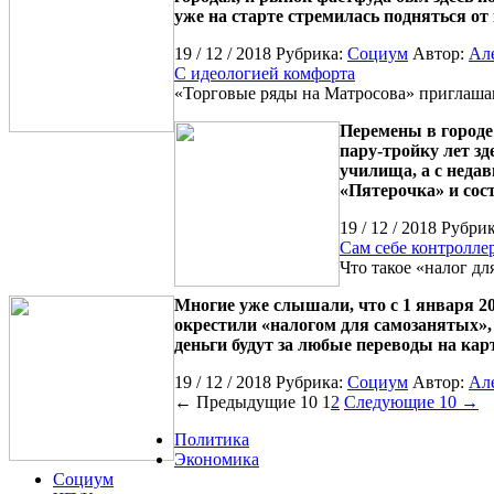
уже на старте стремилась подняться от
19 / 12 / 2018 Рубрика:
Социум
Автор:
Ал
С идеологией комфорта
«Торговые ряды на Матросова» приглаша
Перемены в городе
пару-тройку лет з
училища, а с неда
«Пятерочка» и сос
19 / 12 / 2018 Рубри
Сам себе контролле
Что такое «налог дл
Многие уже слышали, что с 1 января 20
окрестили «налогом для самозанятых», х
деньги будут за любые переводы на карт
19 / 12 / 2018 Рубрика:
Социум
Автор:
Ал
← Предыдущие 10
1
2
Следующие 10 →
Политика
Экономика
Социум