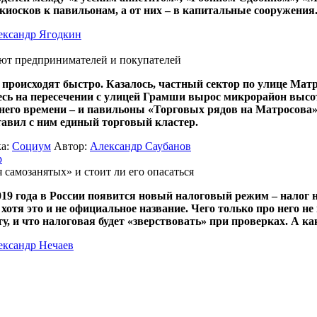
 киосков к павильонам, а от них – в капитальные сооружения
ександр Ягодкин
ют предпринимателей и покупателей
 происходят быстро. Казалось, частный сектор по улице Матр
десь на пересечении с улицей Грамши вырос микрорайон высо
внего времени – и павильоны «Торговых рядов на Матросова»
тавил с ним единый торговый кластер.
ка:
Социум
Автор:
Александр Саубанов
р
я самозанятых» и стоит ли его опасаться
19 года в России появится новый налоговый режим – налог н
отя это и не официальное название. Чего только про него не 
у, и что налоговая будет «зверствовать» при проверках. А ка
ександр Нечаев