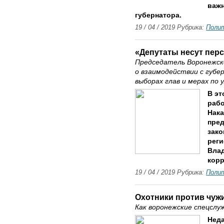
важн
губернатора.
19 / 04 / 2019 Рубрика:
Поли
«Депутаты несут пер
Председатель Воронежск
о взаимодействии с губ
выборах глав и мерах по
В эт
раб
Нак
пред
зако
реги
Влад
корр
19 / 04 / 2019 Рубрика:
Поли
Охотники против чуж
Как воронежские спецслу
Нед