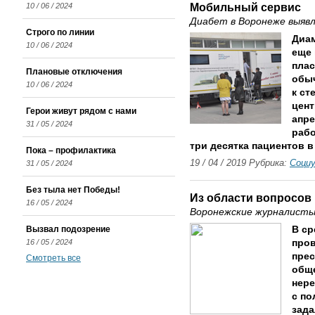
Мобильный сервис
10 / 06 / 2024
Диабет в Воронеже выявл
Строго по линии
Диа
10 / 06 / 2024
еще
плас
Плановые отключения
обы
10 / 06 / 2024
к ст
цент
Герои живут рядом с нами
апре
31 / 05 / 2024
рабо
три десятка пациентов в
Пока – профилактика
19 / 04 / 2019 Рубрика:
Соци
31 / 05 / 2024
Без тыла нет Победы!
Из области вопросов 
16 / 05 / 2024
Воронежские журналисты
Вызвал подозрение
В ср
16 / 05 / 2024
про
прес
Смотреть все
обще
нер
с по
зада