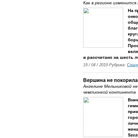
Как в регионе изменится
На п
онко
обще
бла
кру
борь
Про
вклю
и рассчитано на шесть л
19 / 04 / 2019 Рубрика:
Соци
Вершина не покорила
Ангелине Мельниковой н
чемпионкой континента
Вним
гимн
прик
горо
личн
женщ
Szcz