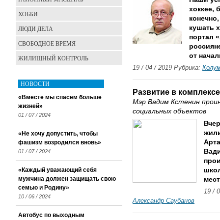
хоккее, 
ХОББИ
конечно,
кушать х
ЛЮДИ ДЕЛА
портал 
СВОБОДНОЕ ВРЕМЯ
россиян
от начал
ЖИЛИЩНЫЙ КОНТРОЛЬ
19 / 04 / 2019 Рубрика:
Колу
НОВОСТИ
Развитие в комплексе
«Вместе мы спасем больше
Мэр Вадим Кстенин прои
жизней»
социальных объектов
01 / 07 / 2024
Вчер
жили
«Не хочу допустить, чтобы
Арт
фашизм возродился вновь»
Вади
01 / 07 / 2024
прои
«Каждый уважающий себя
школ
мужчина должен защищать свою
мест
семью и Родину»
19 / 
10 / 06 / 2024
Александр Саубанов
Автобус по выходным