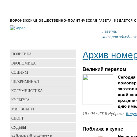
Газета,
которая объединя
Архив номе
ПОЛИТИКА
ЭКОНОМИКА
Великий перелом
СОЦИУМ
Сегодня
ЧП/КРИМИНАЛ
ломопер
заготов
КОЛУМНИСТИКА
свой не
КУЛЬТУРА
праздник
дню имел
МИР ВОКРУГ
19 / 04 / 2019 Рубрика:
Колу
СПОРТ
СУДЬБЫ
Поближе к кухне
РАЙОННЫЙ МАСШТАБ
Наши усп