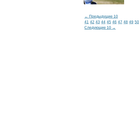
← Предыдущие 10
41
42
43
44
45
46
47
48
49
50
Следующие 10 →