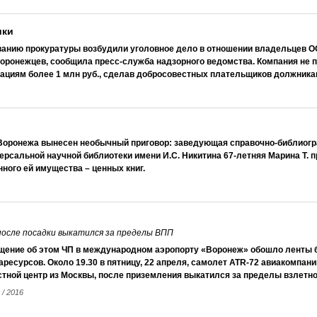
ики
анию прокуратуры возбудили уголовное дело в отношении владельцев 
воронежцев, сообщила пресс-служба надзорного ведомства. Компания не 
циям более 1 млн руб., сделав добросовестных плательщиков должника
Воронежа вынесен необычный приговор: заведующая справочно-библиог
рсальной научной библиотеки имени И.С. Никитина 67-летняя Марина Т. п
нного ей имущества – ценных книг.
после посадки выкатился за пределы ВПП
щение об этом ЧП в международном аэропорту «Воронеж» обошло ленты
ресурсов. Около 19.30 в пятницу, 22 апреля, самолет ATR-72 авиакомпани
стной центр из Москвы, после приземления выкатился за пределы взлетн
 / 2016