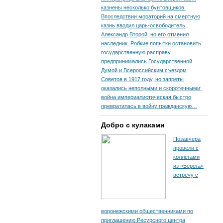
казнены несколько бунтовщиков.
Впоследствии мораторий на смертную
казнь вводил царь-освободитель
Александр Второй, но его отменил
наследник. Робкие попытки остановить
государственную расправу
предпринимались Государственной
Думой и Всероссийским съездом
Советов в 1917 году, но запреты
оказались неполными и скоротечными:
война империалистическая быстро
превратилась в войну гражданскую…
Добро с кулаками
Позавчера
провели с
коллегами
из «Берега»
встречу с
воронежскими общественниками по
приглашению Ресурсного центра