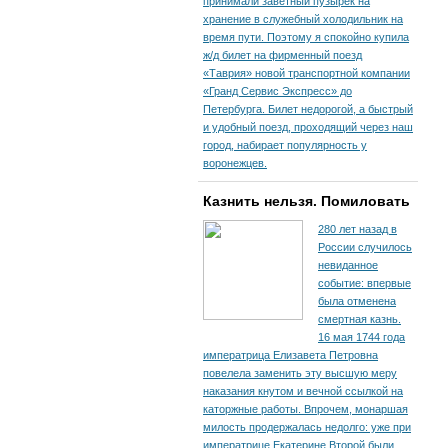
принимали заветный пузырек на
хранение в служебный холодильник на
время пути. По­этому я спокойно купила
ж/д билет на фирменный поезд
«Таврия» новой транспортной компании
«Гранд Сервис Экспресс» до
Петербурга. Билет недорогой, а быстрый
и удобный поезд, проходящий через наш
город, набирает популярность у
воронежцев.
Казнить нельзя. Помиловать
280 лет назад в
России случилось
невиданное
событие: впервые
была отменена
смертная казнь.
16 мая 1744 года
императрица Елизавета Петровна
повелела заменить эту высшую меру
наказания кнутом и вечной ссылкой на
каторжные работы. Впрочем, монаршая
милость продержалась недолго: уже при
императрице Екатерине Второй были