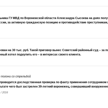
льника ГУ МВД по Воронежской области Александра Сысоева на днях пол
сии, за активную гражданскую позицию и противодействие преступникам,
ван на 30 тыс. руб. Такой приговор вынес Советский районный суд – за п
ный хотел подкупить его – в интересах своего клиента.
 погони со стрельбой
проводится доследственная проверка по факту применения сотрудником 
ьтате чего был застрелен 39-летний воронежец, совершивший вооруженн
 / 2016