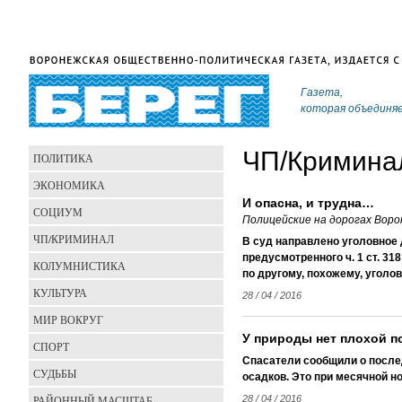
Газета,
которая объединя
ЧП/Кримина
ПОЛИТИКА
ЭКОНОМИКА
И опасна, и трудна…
СОЦИУМ
Полицейские на дорогах Вор
ЧП/КРИМИНАЛ
В суд направлено уголовное 
предусмотренного ч. 1 ст. 31
КОЛУМНИСТИКА
по другому, похожему, уголо
КУЛЬТУРА
28 / 04 / 2016
МИР ВОКРУГ
У природы нет плохой 
СПОРТ
Спасатели сообщили о послед
СУДЬБЫ
осадков. Это при месячной н
РАЙОННЫЙ МАСШТАБ
28 / 04 / 2016