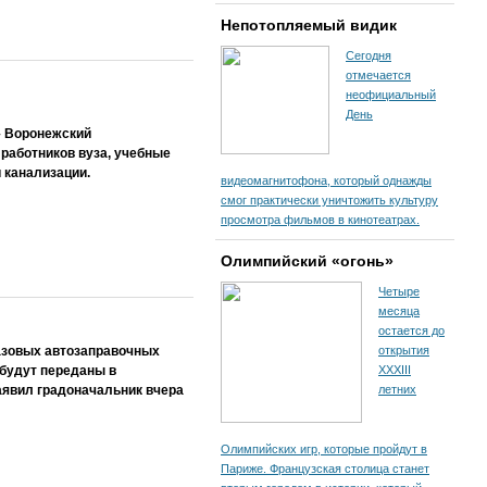
Непотопляемый видик
Сегодня
отмечается
неофициальный
День
– Воронежский
работников вуза, учебные
 канализации.
видеомагнитофона, который однажды
смог практически уничтожить культуру
просмотра фильмов в кинотеатрах.
Олимпийский «огонь»
Четыре
месяца
остается до
азовых автозаправочных
открытия
 будут переданы в
XXXIII
аявил градоначальник вчера
летних
Олимпийских игр, которые пройдут в
Париже. Французская столица станет