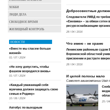
ХОББИ
Добросовестные должн
ЛЮДИ ДЕЛА
Следователи УМВД по требов
СВОБОДНОЕ ВРЕМЯ
«Ежевика» – за обман сотен 
ресурсоснабжающим организа
ЖИЛИЩНЫЙ КОНТРОЛЬ
28 / 04 / 2016
НОВОСТИ
Что имею – не храню
«Вместе мы спасем больше
Ленинским районным судом 
жизней»
Воронежской областной униве
01 / 07 / 2024
присвоении и растрате ввере
28 / 04 / 2016
«Не хочу допустить, чтобы
фашизм возродился вновь»
01 / 07 / 2024
И целой полосы мало
Самолет авиакомпании Utair 
«Каждый уважающий себя
Сооб
мужчина должен защищать свою
медиа
семью и Родину»
обла
10 / 06 / 2024
25 / 04
Автобус по выходным