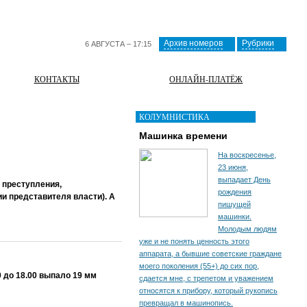
Архив номеров
Рубрики
6 АВГУСТА – 17:15
КОНТАКТЫ
ОНЛАЙН-ПЛАТЁЖ
КОЛУМНИСТИКА
Машинка времени
На воскресенье,
23 июня,
выпадает День
 преступления,
рождения
ии представителя власти). А
пишущей
машинки.
Молодым людям
уже и не понять ценность этого
аппарата, а бывшие советские граждане
моего поколения (55+) до сих пор,
 до 18.00 выпало 19 мм
сдается мне, с трепетом и уважением
относятся к прибору, который рукопись
превращал в машинопись.