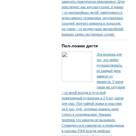
заметить практически невозможно. Шум
преследует нас круглосуточно: в домах
– от неспокойных детей, навязчивого и
агрессивного телевизора, неугомонных
соседей, вечного ремонта в подъезде,
на улице – от вездесущих автомобилей,
воющих сирен экстренных служб.
Пол-ложки дегтя
Эта колонка для
тех, кто любит
путешествовать,
но каждый день
зависит от
лекарств. У меня
такая же ситуация
– со мной всегда в пути мой
пожизненный пузыречек в 2,5 мл, капли
для глаз. Пол чайной ложки в пластике
за 6 тыс. руб., которые хранить надо
строго в холодильнике. Никаких
проблем это никогда не вызывало.
Стюардессы в самолетах и проводницы
в поездах РЖД всегда любезно