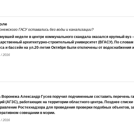
оле
ронежского ГАСУ оставались без воды и канализации?
инувшей неделе в центре коммунального скандала оказался крупный вуз 
арственный архитектурно-строительный университет (ВГАСУ). По словам 
са и бассейн на ул.20-летия Октября были отключены от водоснабжения и
 / 2016
а Воронежа Александр Гусев поручил подчиненным составить перечень г
ий (АГЗС), работающих на территории областного центра. Позднее списки
правление Ростехнадзора для проведения проверки подобных объектов, з
еративном совещании в мэрии.
 / 2016