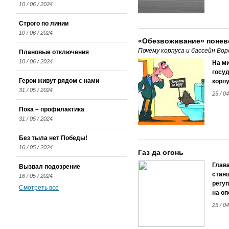
10 / 06 / 2024
Строго по линии
10 / 06 / 2024
«Обезвоживание» понев
Почему корпуса и бассейн Во
Плановые отключения
10 / 06 / 2024
На м
госуд
Герои живут рядом с нами
корпу
31 / 05 / 2024
25 / 04
Пока – профилактика
31 / 05 / 2024
Без тыла нет Победы!
16 / 05 / 2024
Газ да огонь
Глав
Вызвал подозрение
станц
16 / 05 / 2024
регу
Смотреть все
на оп
25 / 04