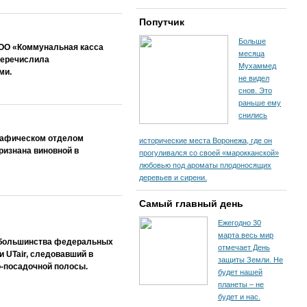
Попутчик
Больше
ООО «Коммунальная касса
месяца
перечислила
Мухаммед
ми.
не видел
снов. Это
раньше ему
снились
рафическом отделом
исторические места Воронежа, где он
ризнана виновной в
прогуливался со своей «марокканской»
любовью под ароматы плодоносящих
деревьев и сирени.
Самый главный день
Ежегодно 30
марта весь мир
 большинства федеральных
отмечает День
и UTair, следовавший в
защиты Земли. Не
о-посадочной полосы.
будет нашей
планеты – не
будет и нас.