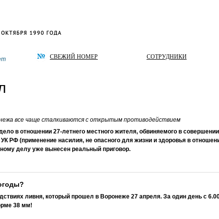
СВЕЖИЙ НОМЕР
СОТРУДНИКИ
ет
л
онежа все чаще сталкиваются с открытым противодействием
дело в отношении 27-летнего местного жителя, обвиняемого в совершении
8 УК РФ (применение насилия, не опасного для жизни и здоровья в отношен
вному делу уже вынесен реальный приговор.
погоды?
ствиях ливня, который прошел в Воронеже 27 апреля. За один день с 6.00
орме 38 мм!