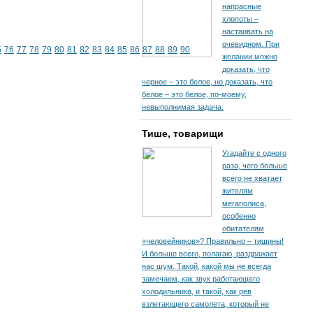
напрасные
хлопоты –
настаивать на
очевидном. При
5
76
77
78
79
80
81
82
83
84
85
86
87
88
89
90
желании можно
доказать, что
черное – это белое, но доказать, что
белое – это белое, по-моему,
невыполнимая задача.
Тише, товарищи
Угадайте с одного
раза, чего больше
всего не хватает
жителям
мегаполиса,
особенно
обитателям
«человейников»? Правильно – тишины!
И больше всего, полагаю, раздражает
нас шум. Такой, какой мы не всегда
замечаем, как звук работающего
холодильника, и такой, как рев
взлетающего самолета, который не