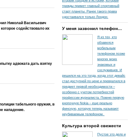
вторым городом в истории, который
трижды примет главный спортивный
старт планеты. Ранее такого права
удостаивался только Лондон.
учил Николай Васильевич
У меня зазвонил телефон…
 которое содействовало их
Я из тех, кто
обзавелся
мобильным
телефоном позже
многих моих
опытку адвоката дать взятку
знакомых и
сослуживцев. И
решился на это тогда, когда этот девайс
стал доступней по цене и превратился в
предмет первой необходимости –
особенно с учетом потребностей
профессии журналиста. Помню первую
кнопочную Nokia – еще реально
полиции табельного оружия, в
финскую, которую теперь называют
ое нападение.
неубиваемым телефоном.
Культура второй свежести
Пустое это дело и