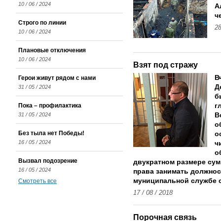
10 / 06 / 2024
А
ч
Строго по линии
28
10 / 06 / 2024
Плановые отключения
10 / 06 / 2024
Взят под стражу
В
Герои живут рядом с нами
Д
31 / 05 / 2024
б
Пока – профилактика
г
31 / 05 / 2024
В
о
Без тыла нет Победы!
о
16 / 05 / 2024
ч
о
Вызвал подозрение
двукратном размере сум
16 / 05 / 2024
права занимать должнос
муниципальной службе с
Смотреть все
17 / 08 / 2018
Порочная связь