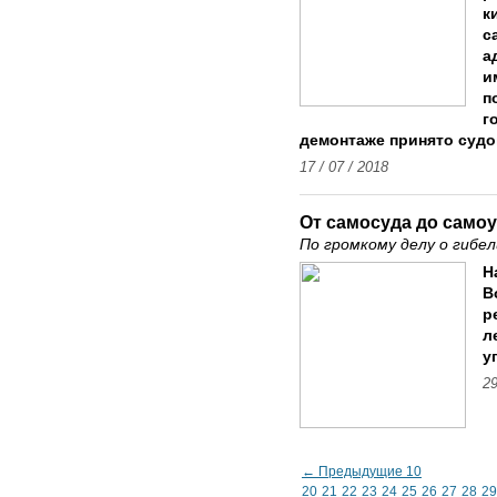
к
с
а
и
п
г
демонтаже принято судо
17 / 07 / 2018
От самосуда до само
По громкому делу о гибел
Н
В
р
л
у
29
← Предыдущие 10
20
21
22
23
24
25
26
27
28
29