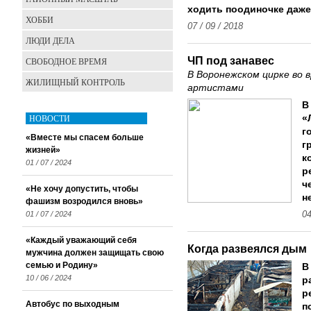
ходить поодиночке даже
ХОББИ
07 / 09 / 2018
ЛЮДИ ДЕЛА
ЧП под занавес
СВОБОДНОЕ ВРЕМЯ
В Воронежском цирке во 
ЖИЛИЩНЫЙ КОНТРОЛЬ
артистами
В
НОВОСТИ
«
г
«Вместе мы спасем больше
г
жизней»
к
01 / 07 / 2024
р
ч
«Не хочу допустить, чтобы
н
фашизм возродился вновь»
01 / 07 / 2024
04
«Каждый уважающий себя
Когда развеялся дым
мужчина должен защищать свою
семью и Родину»
В
10 / 06 / 2024
р
р
Автобус по выходным
п