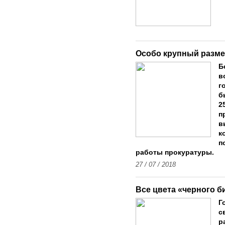
Особо крупный разм
Б
в
г
б
2
п
в
к
п
работы прокуратуры.
27 / 07 / 2018
Все цвета «черного б
Г
с
р