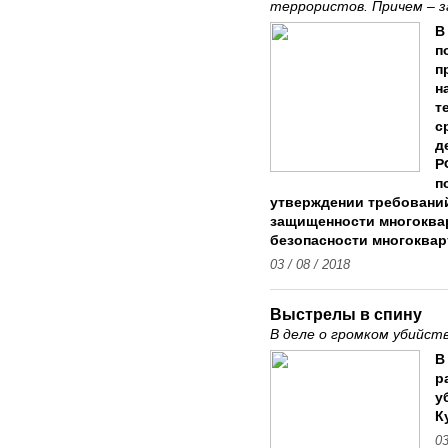
террористов. Причем – 
В
п
п
н
т
с
д
Р
п
утверждении требований
защищенности многоква
безопасности многоквар
03 / 08 / 2018
Выстрелы в спину
В деле о громком убийст
В
р
у
К
03