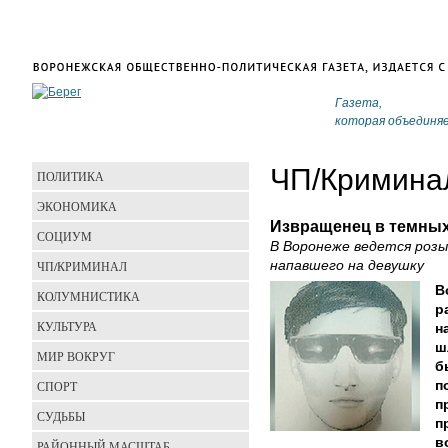
Газета,
которая объединя
ЧП/Кримина
ПОЛИТИКА
ЭКОНОМИКА
Извращенец в темных
СОЦИУМ
В Воронеже ведется розы
ЧП/КРИМИНАЛ
напавшего на девушку
В
КОЛУМНИСТИКА
р
КУЛЬТУРА
н
ш
МИР ВОКРУГ
б
СПОРТ
п
п
СУДЬБЫ
п
в
РАЙОННЫЙ МАСШТАБ