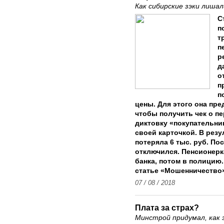
Как сибирские зэки лиша
С
п
т
п
р
д
о
п
п
цены. Для этого она пре
чтобы получить чек о пе
диктовку «покупательни
своей карточкой. В резу
потеряла 6 тыс. руб. П
отключился. Пенсионерк
банка, потом в полицию
статье «Мошенничество»
07 / 08 / 2018
Плата за страх?
Минстрой придумал, как