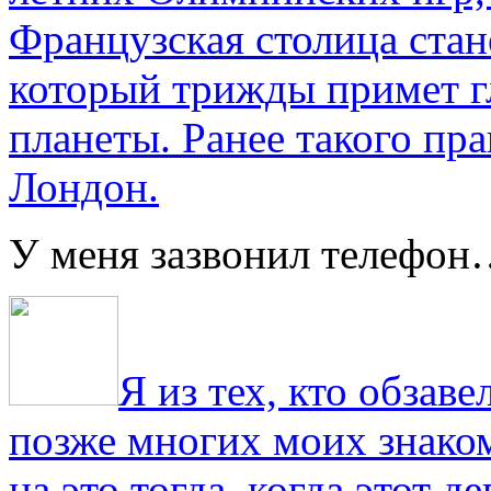
Французская столица стан
который трижды примет г
планеты. Ранее такого пра
Лондон.
У меня зазвонил телефо
Я из тех, кто обза
позже многих моих знако
на это тогда, когда этот д