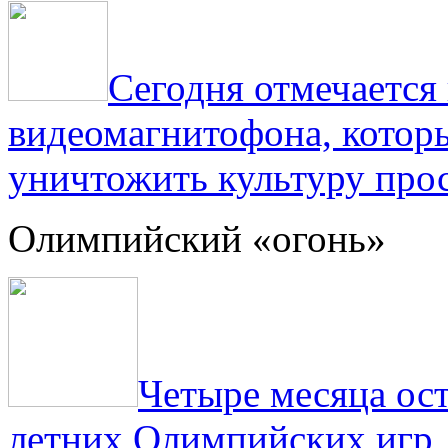
Сегодня отмечаетс
видеомагнитофона, котор
уничтожить культуру прос
Олимпийский «огонь»
Четыре месяца ос
летних Олимпийских игр,