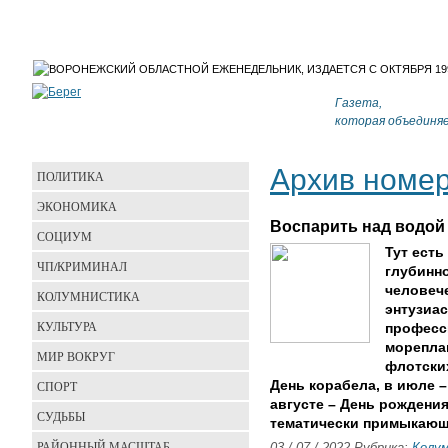
Газета,
которая объединя
Архив номе
ПОЛИТИКА
ЭКОНОМИКА
Воспарить над водой
СОЦИУМ
Тут есть
ЧП/КРИМИНАЛ
глубинно
человеч
КОЛУМНИСТИКА
энтузиас
КУЛЬТУРА
професс
мореплав
МИР ВОКРУГ
флотски
СПОРТ
День корабела, в июле 
августе – День рождени
СУДЬБЫ
тематически примыкающ
РАЙОННЫЙ МАСШТАБ