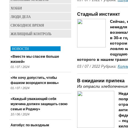
03 / 07 / 2022 Рубрика:
Колу
ХОББИ
Стадный инстинкт
ЛЮДИ ДЕЛА
Сейчас, 
СВОБОДНОЕ ВРЕМЯ
немедля 
возникал
ЖИЛИЩНЫЙ КОНТРОЛЬ
в 30-е г
котором
НОВОСТИ
ловлю н
ощущаю 
«Вместе мы спасем больше
которого в нашем трансп
жизней»
03 / 07 / 2022 Рубрика:
Колу
01 / 07 / 2024
«Не хочу допустить, чтобы
В ожидании припека
фашизм возродился вновь»
Из отрасли хлебопечени
01 / 07 / 2024
Неда
«Каждый уважающий себя
попр
мужчина должен защищать свою
отра
семью и Родину»
анти
10 / 06 / 2024
фед
– по
Автобус по выходным
кило