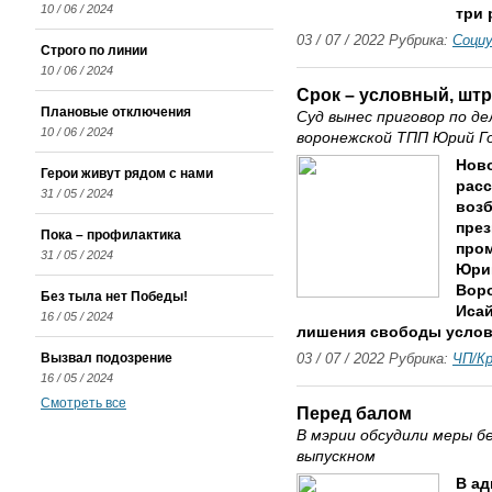
10 / 06 / 2024
три 
03 / 07 / 2022 Рубрика:
Соци
Строго по линии
10 / 06 / 2024
Срок – условный, шт
Плановые отключения
Суд вынес приговор по де
10 / 06 / 2024
воронежской ТПП Юрий Г
Нов
Герои живут рядом с нами
расс
31 / 05 / 2024
возб
през
Пока – профилактика
про
31 / 05 / 2024
Юрий
Воро
Без тыла нет Победы!
Исай
16 / 05 / 2024
лишения свободы услов
Вызвал подозрение
03 / 07 / 2022 Рубрика:
ЧП/К
16 / 05 / 2024
Смотреть все
Перед балом
В мэрии обсудили меры б
выпускном
В а