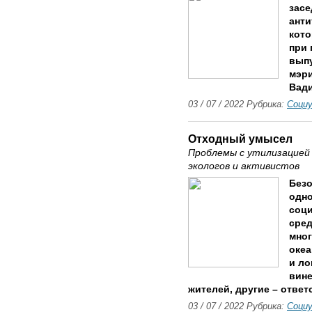
засе
анти
кото
при 
выпу
мэри
Вади
03 / 07 / 2022 Рубрика:
Соци
Отходный умысел
Проблемы с утилизацией 
экологов и активистов
Безо
одно
соц
сред
мно
океа
и ло
вине
жителей, другие – ответ
03 / 07 / 2022 Рубрика:
Соци