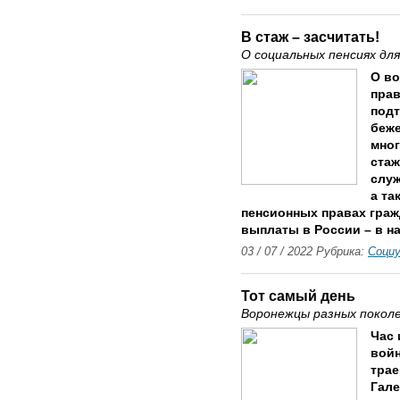
В стаж – засчитать!
О социальных пенсиях дл
О в
прав
подт
беже
мног
стаж
служ
а та
пенсионных правах граж
выплаты в России – в н
03 / 07 / 2022 Рубрика:
Соци
Тот самый день
Воронежцы разных поколе
Час 
вой
трае
Гале