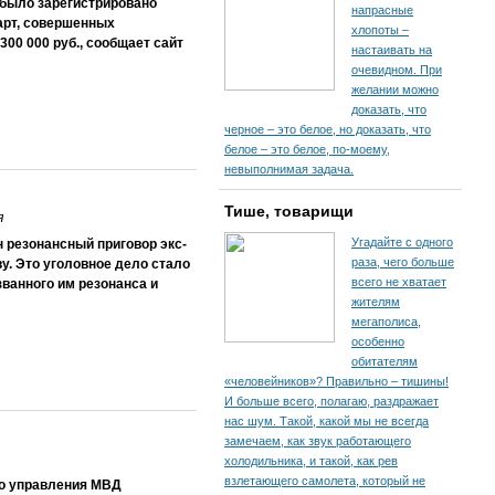
 было зарегистрировано
напрасные
арт, совершенных
хлопоты –
00 000 руб., сообщает сайт
настаивать на
очевидном. При
желании можно
доказать, что
черное – это белое, но доказать, что
белое – это белое, по-моему,
невыполнимая задача.
Тише, товарищи
я
Угадайте с одного
 резонансный приговор экс-
раза, чего больше
у. Это уголовное дело стало
всего не хватает
ванного им резонанса и
жителям
мегаполиса,
особенно
обитателям
«человейников»? Правильно – тишины!
И больше всего, полагаю, раздражает
нас шум. Такой, какой мы не всегда
замечаем, как звук работающего
холодильника, и такой, как рев
взлетающего самолета, который не
го управления МВД