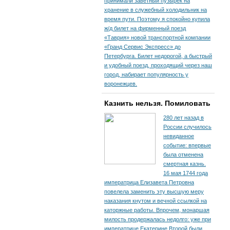
принимали заветный пузырек на
хранение в служебный холодильник на
время пути. По­этому я спокойно купила
ж/д билет на фирменный поезд
«Таврия» новой транспортной компании
«Гранд Сервис Экспресс» до
Петербурга. Билет недорогой, а быстрый
и удобный поезд, проходящий через наш
город, набирает популярность у
воронежцев.
Казнить нельзя. Помиловать
280 лет назад в
России случилось
невиданное
событие: впервые
была отменена
смертная казнь.
16 мая 1744 года
императрица Елизавета Петровна
повелела заменить эту высшую меру
наказания кнутом и вечной ссылкой на
каторжные работы. Впрочем, монаршая
милость продержалась недолго: уже при
императрице Екатерине Второй были