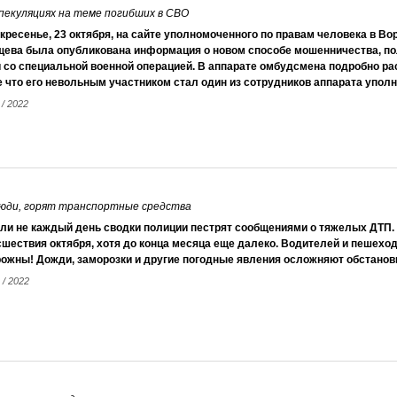
пекуляциях на теме погибших в СВО
кресенье, 23 октября, на сайте уполномоченного по правам человека в В
щева была опубликована информация о новом способе мошенничества, п
 со специальной военной операцией. В аппарате омбудсмена подробно ра
 что его невольным участником стал один из сотрудников аппарата упол
 / 2022
юди, горят транспортные средства
 ли не каждый день сводки полиции пестрят сообщениями о тяжелых ДТП.
шествия октября, хотя до конца месяца еще далеко. Водителей и пешеход
ожны! Дожди, заморозки и другие погодные явления осложняют обстановк
 / 2022