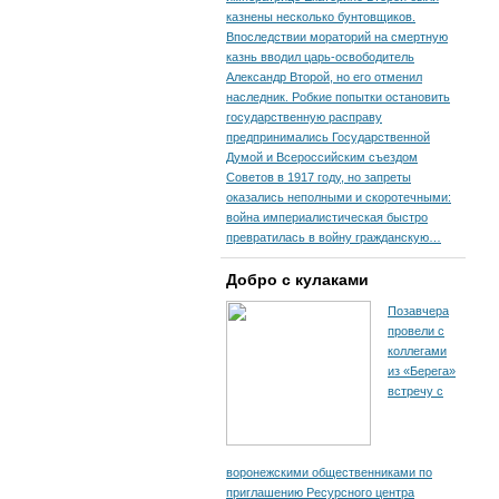
казнены несколько бунтовщиков.
Впоследствии мораторий на смертную
казнь вводил царь-освободитель
Александр Второй, но его отменил
наследник. Робкие попытки остановить
государственную расправу
предпринимались Государственной
Думой и Всероссийским съездом
Советов в 1917 году, но запреты
оказались неполными и скоротечными:
война империалистическая быстро
превратилась в войну гражданскую…
Добро с кулаками
Позавчера
провели с
коллегами
из «Берега»
встречу с
воронежскими общественниками по
приглашению Ресурсного центра