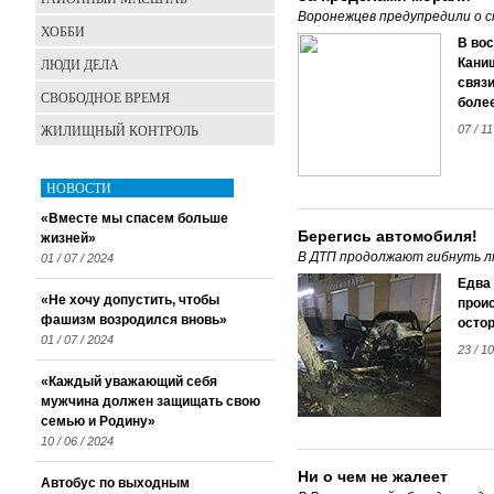
Воронежцев предупредили о с
ХОББИ
В вос
ЛЮДИ ДЕЛА
Кани
связи
СВОБОДНОЕ ВРЕМЯ
более
ЖИЛИЩНЫЙ КОНТРОЛЬ
07 / 11
НОВОСТИ
«Вместе мы спасем больше
Берегись автомобиля!
жизней»
В ДТП продолжают гибнуть л
01 / 07 / 2024
Едва
«Не хочу допустить, чтобы
проис
фашизм возродился вновь»
остор
01 / 07 / 2024
23 / 10
«Каждый уважающий себя
мужчина должен защищать свою
семью и Родину»
10 / 06 / 2024
Ни о чем не жалеет
Автобус по выходным