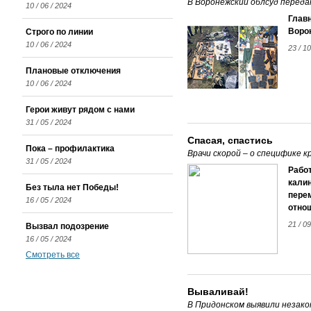
В Воронежский облсуд переда
10 / 06 / 2024
Глав
Ворон
Строго по линии
10 / 06 / 2024
23 / 10
Плановые отключения
10 / 06 / 2024
Герои живут рядом с нами
31 / 05 / 2024
Спасая, спастись
Пока – профилактика
Врачи скорой – о специфике 
31 / 05 / 2024
Работ
калин
Без тыла нет Победы!
пере
16 / 05 / 2024
отно
21 / 09
Вызвал подозрение
16 / 05 / 2024
Смотреть все
Вываливай!
В Придонском выявили незако