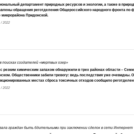
иональный департамент природных ресурсов и экологии, а также в прир
авлены обращения реготделения Общероссийского народного фронта по ф
е микрорайона Придонской.
 / 2022
в поисках создателей «мертвых озер»
с резким химическим запахом обнаружили в трех районах области – Семи
ском. Общественники забили тревогу: ведь последствия уже очевидны. О
нкционированных местах сброса токсичных отходов сообщило реготделен
 / 2022
звала граждан быть бдительными при заключении сделок в сети Интернет