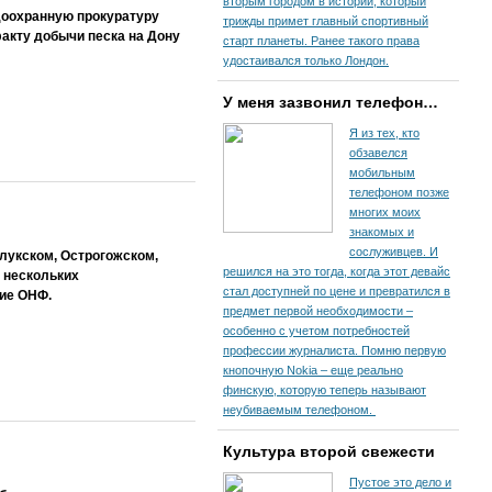
вторым городом в истории, который
одоохранную прокуратуру
трижды примет главный спортивный
акту добычи песка на Дону
старт планеты. Ранее такого права
удостаивался только Лондон.
У меня зазвонил телефон…
Я из тех, кто
обзавелся
мобильным
телефоном позже
многих моих
знакомых и
сослуживцев. И
лукском, Острогожском,
решился на это тогда, когда этот девайс
 нескольких
стал доступней по цене и превратился в
ие ОНФ.
предмет первой необходимости –
особенно с учетом потребностей
профессии журналиста. Помню первую
кнопочную Nokia – еще реально
финскую, которую теперь называют
неубиваемым телефоном.
Культура второй свежести
Пустое это дело и