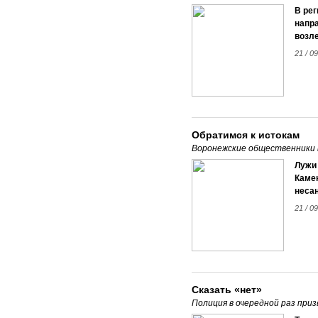
В рег
напр
возл
21 / 09
Обратимся к истокам
Воронежские общественники 
Лужи 
Камен
неса
21 / 09
Сказать «нет»
Полиция в очередной раз при