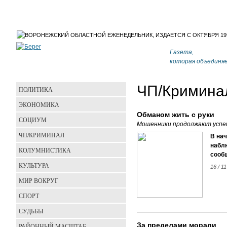
Газета,
которая объединя
ЧП/Кримина
ПОЛИТИКА
ЭКОНОМИКА
Обманом жить с руки
СОЦИУМ
Мошенники продолжают успе
ЧП/КРИМИНАЛ
В нач
набл
КОЛУМНИСТИКА
сооб
КУЛЬТУРА
16 / 11
МИР ВОКРУГ
СПОРТ
СУДЬБЫ
За пределами морали
РАЙОННЫЙ МАСШТАБ