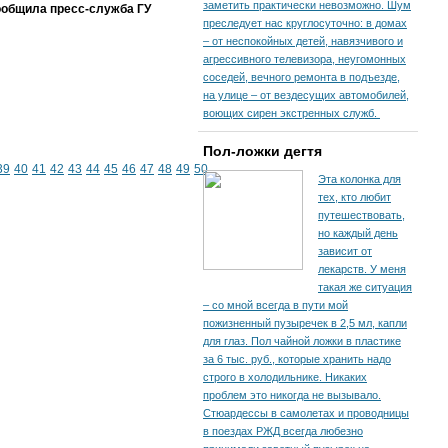
заметить практически невозможно. Шум
ообщила пресс-служба ГУ
преследует нас круглосуточно: в домах
– от неспокойных детей, навязчивого и
агрессивного телевизора, неугомонных
соседей, вечного ремонта в подъезде,
на улице – от вездесущих автомобилей,
воющих сирен экстренных служб.
Пол-ложки дегтя
39
40
41
42
43
44
45
46
47
48
49
50
Эта колонка для
тех, кто любит
путешествовать,
но каждый день
зависит от
лекарств. У меня
такая же ситуация
– со мной всегда в пути мой
пожизненный пузыречек в 2,5 мл, капли
для глаз. Пол чайной ложки в пластике
за 6 тыс. руб., которые хранить надо
строго в холодильнике. Никаких
проблем это никогда не вызывало.
Стюардессы в самолетах и проводницы
в поездах РЖД всегда любезно