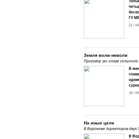
Тольк
четы
беско
ГУ М
21 / 09
Земля воли-неволи
Приговор экс-главе сельского
В ми
главе
одним
суров
18 / 09
На иные цели
В Воронеже директоров двух 
В Во