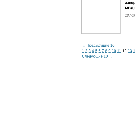
завер
МВД п
18 / 09
← Предыдущие 10
1
2
3
4
5
6
7
8
9
10
11
12
13
Следующие 10 →