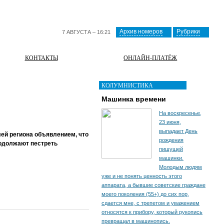
Архив номеров
Рубрики
7 АВГУСТА – 16:21
КОНТАКТЫ
ОНЛАЙН-ПЛАТЁЖ
КОЛУМНИСТИКА
Машинка времени
На воскресенье,
23 июня,
выпадает День
ей региона объявлением, что
рождения
одолжают пестреть
пишущей
машинки.
Молодым людям
уже и не понять ценность этого
аппарата, а бывшие советские граждане
моего поколения (55+) до сих пор,
сдается мне, с трепетом и уважением
относятся к прибору, который рукопись
превращал в машинопись.