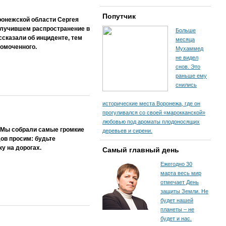
Попутчик
оронежской области Сергея
олучившем распространение в
Больше
ссказали об инциденте, тем
месяца
номоченного.
Мухаммед
не видел
снов. Это
раньше ему
снились
исторические места Воронежа, где он
прогуливался со своей «марокканской»
любовью под ароматы плодоносящих
 Мы собрали самые громкие
деревьев и сирени.
ов просим: будьте
у на дорогах.
Самый главный день
Ежегодно 30
марта весь мир
отмечает День
защиты Земли. Не
будет нашей
планеты – не
будет и нас.