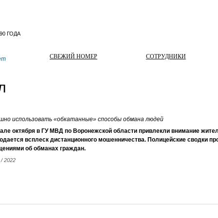
СВЕЖИЙ НОМЕР
СОТРУДНИКИ
ет
л
шно использовать «обкатанные» способы обмана людей
але октября в ГУ МВД по Воронежской области привлекли внимание жител
юдается всплеск дистанционного мошенничества. Полицейские сводки пр
щениями об обманах граждан.
 / 2022