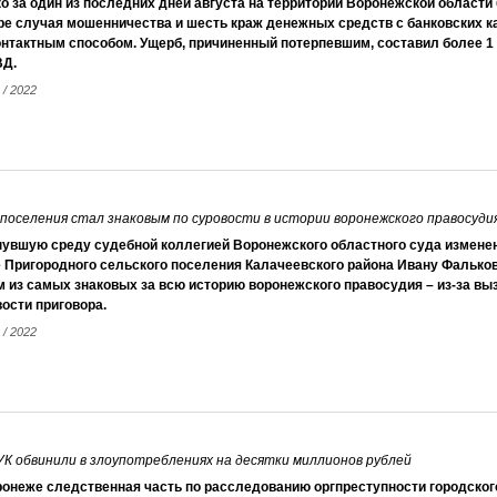
о за один из последних дней августа на территории Воронежской области
ре случая мошенничества и шесть краж денежных средств с банковских к
нтактным способом. Ущерб, причиненный потерпевшим, составил более 1 3
ВД.
 / 2022
 поселения стал знаковым по суровости в истории воронежского правосуди
нувшую среду судебной коллегией Воронежского областного суда изменен
 Пригородного сельского поселения Калачеевского района Ивану Фальков
 из самых знаковых за всю историю воронежского правосудия – из-за выз
ости приговора.
 / 2022
УК обвинили в злоупотреблениях на десятки миллионов рублей
ронеже следственная часть по расследованию оргпреступности городско