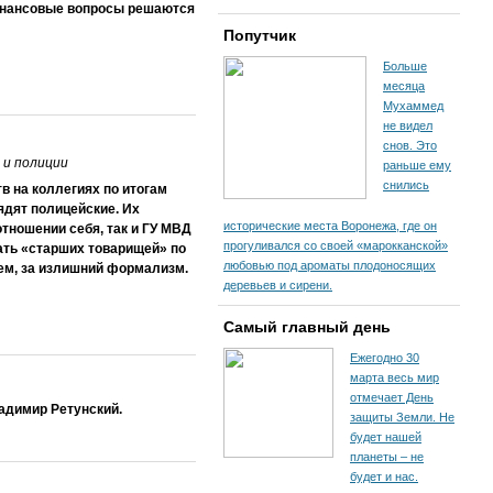
финансовые вопросы решаются
Попутчик
Больше
месяца
Мухаммед
не видел
снов. Это
 и полиции
раньше ему
снились
в на коллегиях по итогам
ядят полицейские. Их
исторические места Воронежа, где он
отношении себя, так и ГУ МВД
прогуливался со своей «марокканской»
ать «старших товарищей» по
любовью под ароматы плодоносящих
жем, за излишний формализм.
деревьев и сирени.
Самый главный день
Ежегодно 30
марта весь мир
отмечает День
адимир Ретунский.
защиты Земли. Не
будет нашей
планеты – не
будет и нас.