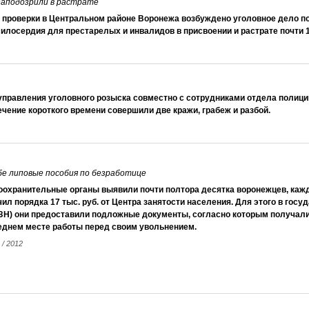
заподозрили в растрате
 проверки в Центральном районе Воронежа возбуждено уголовное дело п
илосердия для престарелых и инвалидов в присвоении и растрате почти 1
управления уголовного розыска сов­местно с сотрудниками отдела полиц
чение короткого времени совершили две кражи, грабеж и разбой.
бе липовые пособия по безработице
оохранительные органы выявили почти полтора десятка воронежцев, кажд
ил порядка 17 тыс. руб. от Центра занятости населения. Для этого в гос
ЗН) они предоставили подложные документы, согласно которым получали
еднем месте работы перед своим увольнением.
 / 2012