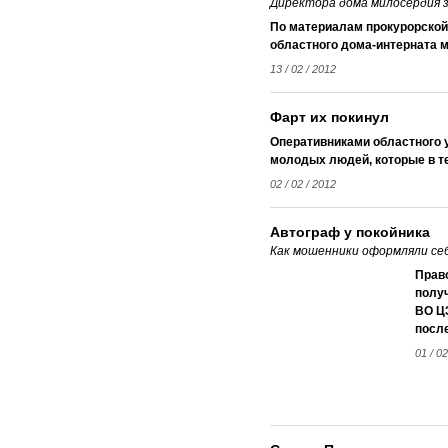
Директора дома милосердия 
По материалам прокурорской
областного дома-интерната м
13 / 02 / 2012
Фарт их покинул
Оперативниками областного 
молодых людей, которые в те
02 / 02 / 2012
Автограф у покойника
Как мошенники оформляли се
Прав
получ
ВО Ц
посл
01 / 02