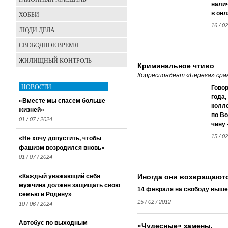
нали
в он
ХОББИ
16 / 02
ЛЮДИ ДЕЛА
СВОБОДНОЕ ВРЕМЯ
ЖИЛИЩНЫЙ КОНТРОЛЬ
Криминальное чтиво
Корреспондент «Берега» сра
НОВОСТИ
Говор
года
«Вместе мы спасем больше
колле
жизней»
по Во
01 / 07 / 2024
чину 
15 / 02
«Не хочу допустить, чтобы
фашизм возродился вновь»
01 / 07 / 2024
«Каждый уважающий себя
Иногда они возвращают
мужчина должен защищать свою
14 февраля на свободу выше
семью и Родину»
15 / 02 / 2012
10 / 06 / 2024
Автобус по выходным
«Чудесные» замены,