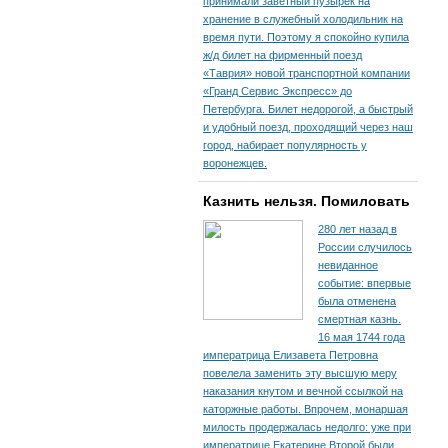
принимали заветный пузырек на
хранение в служебный холодильник на
время пути. По­этому я спокойно купила
ж/д билет на фирменный поезд
«Таврия» новой транспортной компании
«Гранд Сервис Экспресс» до
Петербурга. Билет недорогой, а быстрый
и удобный поезд, проходящий через наш
город, набирает популярность у
воронежцев.
Казнить нельзя. Помиловать
280 лет назад в
России случилось
невиданное
событие: впервые
была отменена
смертная казнь.
16 мая 1744 года
императрица Елизавета Петровна
повелела заменить эту высшую меру
наказания кнутом и вечной ссылкой на
каторжные работы. Впрочем, монаршая
милость продержалась недолго: уже при
императрице Екатерине Второй были