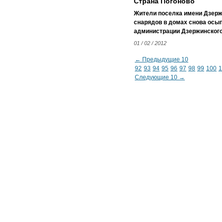
Страна Погоново
Жители поселка имени Дзерж
снарядов в домах снова осып
администрации Дзержинского
01 / 02 / 2012
← Предыдущие 10
92
93
94
95
96
97
98
99
100
1
Следующие 10 →