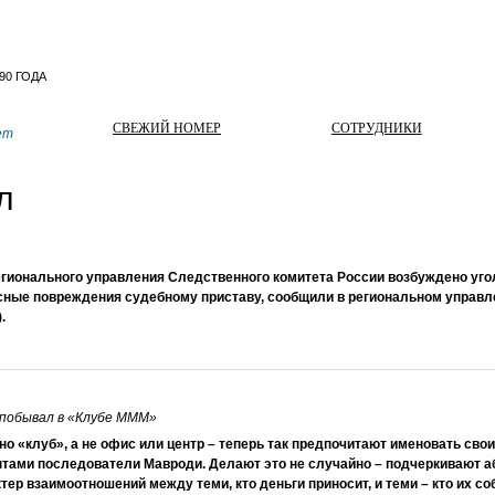
СВЕЖИЙ НОМЕР
СОТРУДНИКИ
ет
л
егионального управления Следственного комитета России возбуждено уго
сные повреждения судебному приставу, сообщили в региональном управ
.
 побывал в «Клубе МММ»
о «клуб», а не офис или центр – теперь так предпочитают именовать свои
нтами последователи Мавроди. Делают это не случайно – подчеркивают 
тер взаимоотношений между теми, кто деньги приносит, и теми – кто их со