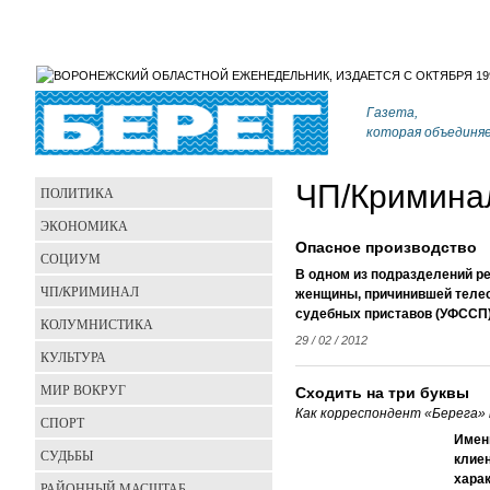
Газета,
которая объединя
ЧП/Кримина
ПОЛИТИКА
ЭКОНОМИКА
Опасное производство
СОЦИУМ
В одном из подразделений р
ЧП/КРИМИНАЛ
женщины, причинившей теле
судебных приставов (УФССП)
КОЛУМНИСТИКА
29 / 02 / 2012
КУЛЬТУРА
МИР ВОКРУГ
Сходить на три буквы
Как корреспондент «Берега»
СПОРТ
Именн
СУДЬБЫ
клие
харак
РАЙОННЫЙ МАСШТАБ