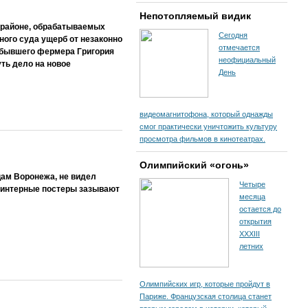
Непотопляемый видик
м районе, обрабатываемых
Сегодня
ного суда ущерб от незаконно
отмечается
с бывшего фермера Григория
неофициальный
ть дело на новое
День
видеомагнитофона, который однажды
смог практически уничтожить культуру
просмотра фильмов в кинотеатрах.
Олимпийский «огонь»
ам Воронежа, не видел
Четыре
принтерные постеры зазывают
месяца
остается до
открытия
XXXIII
летних
Олимпийских игр, которые пройдут в
Париже. Французская столица станет