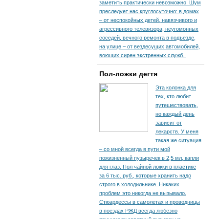
заметить практически невозможно. Шум
преследует нас круглосуточно: в домах
– от неспокойных детей, навязчивого и
агрессивного телевизора, неугомонных
соседей, вечного ремонта в подъезде,
на улице – от вездесущих автомобилей,
воющих сирен экстренных служб.
Пол-ложки дегтя
Эта колонка для
тех, кто любит
путешествовать,
но каждый день
зависит от
лекарств. У меня
такая же ситуация
– со мной всегда в пути мой
пожизненный пузыречек в 2,5 мл, капли
для глаз. Пол чайной ложки в пластике
за 6 тыс. руб., которые хранить надо
строго в холодильнике. Никаких
проблем это никогда не вызывало.
Стюардессы в самолетах и проводницы
в поездах РЖД всегда любезно