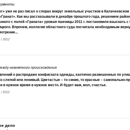
окументы
г» уже не раз писал о спорах вокруг земельных участков в Калачеевско
Гранат». Как мы рассказывали в декабре прошлого года, решением район
нного с полей «Граната» урожая пшеницы 2011 г. постановили взыскать 
цкого. Впрочем, коллегия областного суда посчитала необходимым верну
отрение...
 / 2012
дежду невнятного происхождения
влений о распродаже конфиската одежды, хаотично развешенных по улиц
о слепой или ленивый. Цветастые – то синие, то красные – самопально-
и в нужное время в нужное место. И будет вам, мол, счастье.
 / 2012
ое дело