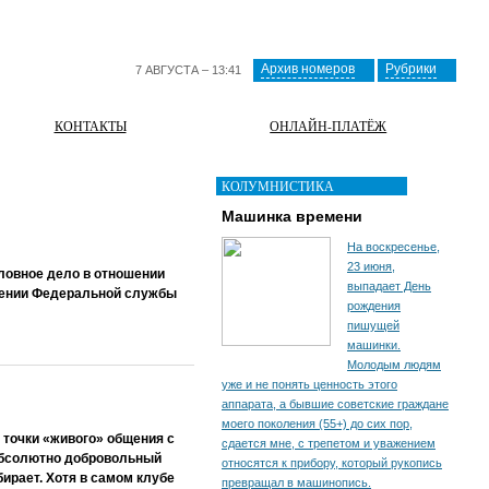
Архив номеров
Рубрики
7 АВГУСТА – 13:41
КОНТАКТЫ
ОНЛАЙН-ПЛАТЁЖ
КОЛУМНИСТИКА
Машинка времени
На воскресенье,
23 июня,
ловное дело в отношении
выпадает День
лении Федеральной службы
рождения
пишущей
машинки.
Молодым людям
уже и не понять ценность этого
аппарата, а бывшие советские граждане
моего поколения (55+) до сих пор,
 точки «живого» общения с
сдается мне, с трепетом и уважением
абсолютно добровольный
относятся к прибору, который рукопись
бирает. Хотя в самом клубе
превращал в машинопись.