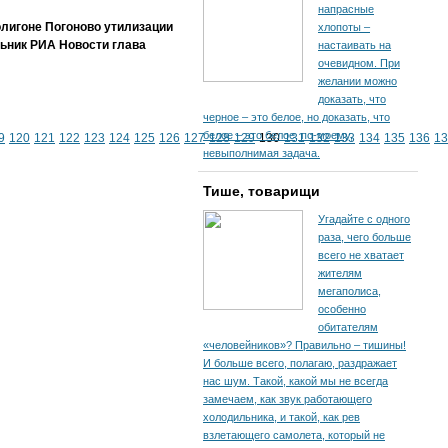
напрасные
олигоне Погоново утилизации
хлопоты –
льник РИА Новости глава
настаивать на
очевидном. При
желании можно
доказать, что
черное – это белое, но доказать, что
белое – это белое, по-моему,
9
120
121
122
123
124
125
126
127
128
129
130
131
132
133
134
135
136
13
невыполнимая задача.
Тише, товарищи
Угадайте с одного
раза, чего больше
всего не хватает
жителям
мегаполиса,
особенно
обитателям
«человейников»? Правильно – тишины!
И больше всего, полагаю, раздражает
нас шум. Такой, какой мы не всегда
замечаем, как звук работающего
холодильника, и такой, как рев
взлетающего самолета, который не