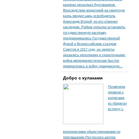
казнены несколько бунтовщиков.
Впоследствии мораторий на смертную
казнь вводил царь-освободитель
Александр Второй, но его отменил
наследник. Робкие попытки остановить
государственную расправу
предпринимались Государственной
Думой и Всероссийским съездом
Советов в 1917 году, но запреты
оказались неполными и скоротечными:
война империалистическая быстро
превратилась в войну гражданскую…
Добро с кулаками
Позавчера
провели с
коллегами
из «Берега»
встречу с
воронежскими общественниками по
приглашению Ресурсного центра