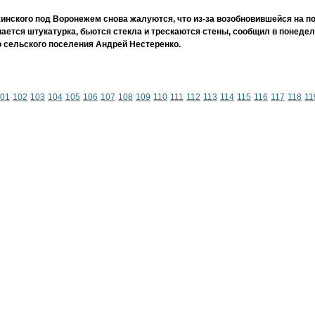
инского под Воронежем снова жалуются, что из-за возобновившейся на п
ается штукатурка, бьются стекла и трескаются стены, сообщил в понеде
 сельского поселения Андрей Нестеренко.
01
102
103
104
105
106
107
108
109
110
111
112
113
114
115
116
117
118
11