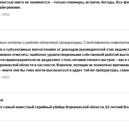
чностью никто не занимается – только семинары, встречи, беседы. Все 
лайн-режиме.
 / 2012
внил отчеты о работе областной прокуратуры, Следственного комитета
я о субъективных впечатлениях от докладов руководителей этих ведомст
, можно отметить: наиболее удовлетворенными собственной работой выгл
ги-правоохранители не разделяют столь оптимистичного настроя – как в 
ронежской области в частности. Впрочем, полиции не позволено критиков
– иначе они бы тоже могли высказаться в адрес той же прокуратуры, ска
 / 2012
ся
л самый известный серийный убийца Воронежской области, 62-летний Вл