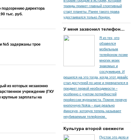
вторым городом в истории, который
трижды примет главный спортивный
о подозрению директора
старт планеты. Ранее такого права
90 тыс. руб.
удостаивался только Лондон.
У меня зазвонил телефон…
Я из тех, кто
обзавелся
ии №5 задержаны трое
мобильным
телефоном позже
многих моих
знакомых и
сослуживцев. И
решился на это тогда, когда этот девайс
стал доступней по цене и превратился в
ый из которых незаконно
предмет первой необходимости –
ударственное учреждение (ГКУ
особенно с учетом потребностей
 крупные зарплаты на
профессии журналиста. Помню первую
кнопочную Nokia – еще реально
финскую, которую теперь называют
неубиваемым телефоном.
Культура второй свежести
Пустое это дело и