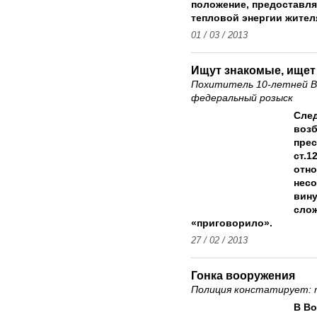
положение, предоставл
тепловой энергии жите
01 / 03 / 2013
Ищут знакомые, ище
Похититель 10-летней В
федеральный розыск
Сле
возб
прес
ст.1
отн
несо
вину
слож
«приговорило».
27 / 02 / 2013
Гонка вооружения
Полиция констатирует: 
В Во