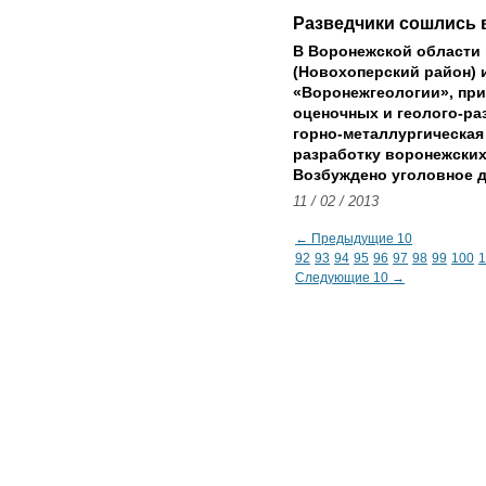
Разведчики сошлись 
В Воронежской области 
(Новохоперский район) 
«Воронежгеологии», пр
оценочных и геолого-ра
горно-металлургическая 
разработку воронежски
Возбуждено уголовное д
11 / 02 / 2013
← Предыдущие 10
92
93
94
95
96
97
98
99
100
1
Следующие 10 →