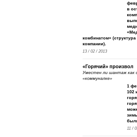
февр
в ос
комп
вып
медн
«Ме
комбинатом» (структура
компании).
13 / 02 / 2013
«Горячий» произвол
Уместен ли шантаж как 
«коммуналке»
1
фе
102
горя
горя
мож
зим
был
11 / 