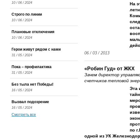
10 / 06 / 2024
На э
летн
Строго по линии
Коми
10 / 06 / 2024
след
оста
Плановые отключения
вос
10 / 06 / 2024
маль
дейс
Герои живут рядом с нами
06 / 03 / 2013
31 / 05 / 2024
Пока – профилактика
«Робин Гуд» от ЖКХ
31 / 05 / 2024
Зачем директор управля
счетчиков тепловой энер
Без тыла нет Победы!
Эта 
16 / 05 / 2024
тайн
меро
Вызвал подозрение
про
16 / 05 / 2024
изве
Смотреть все
экон
про
по г
одной из УК Железнодор