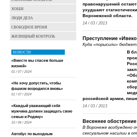
правонарушений остают
ХОББИ
ухудшают статистически
Воронежской области.
ЛЮДИ ДЕЛА
14 / 03 / 2013
СВОБОДНОЕ ВРЕМЯ
ЖИЛИЩНЫЙ КОНТРОЛЬ
Преступление «Ивеко
Куда «порысили» бюджет
НОВОСТИ
В бл
прок
«Вместе мы спасем больше
Росс
жизней»
закл
01 / 07 / 2024
«Об
комп
«Не хочу допустить, чтобы
сбо
фашизм возродился вновь»
мод
01 / 07 / 2024
российской армии, пише
«Каждый уважающий себя
14 / 03 / 2013
мужчина должен защищать свою
семью и Родину»
Весеннее обострение
10 / 06 / 2024
В Воронеже возбуждено о
сексуальном насилии в 
Автобус по выходным