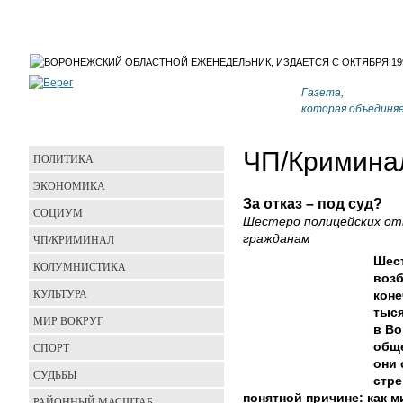
Газета,
которая объединя
ЧП/Кримина
ПОЛИТИКА
ЭКОНОМИКА
За отказ – под суд?
СОЦИУМ
Шестеро полицейских от
ЧП/КРИМИНАЛ
гражданам
Шест
КОЛУМНИСТИКА
возб
КУЛЬТУРА
коне
тыся
МИР ВОКРУГ
в Во
СПОРТ
общ
они 
СУДЬБЫ
стре
понятной причине: как 
РАЙОННЫЙ МАСШТАБ