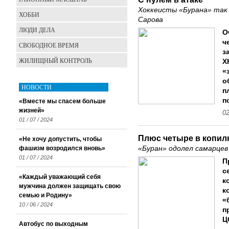
Хоккеисты «Бурана» так 
ХОББИ
Сарова
ЛЮДИ ДЕЛА
О
ч
СВОБОДНОЕ ВРЕМЯ
з
ЖИЛИЩНЫЙ КОНТРОЛЬ
Х
«
о
НОВОСТИ
п
п
«Вместе мы спасем больше
жизней»
02
01 / 07 / 2024
Плюс четыре в копил
«Не хочу допустить, чтобы
фашизм возродился вновь»
«Буран» одолел самарцев
01 / 07 / 2024
П
с
«Каждый уважающий себя
к
мужчина должен защищать свою
к
семью и Родину»
«
10 / 06 / 2024
п
Ц
Автобус по выходным