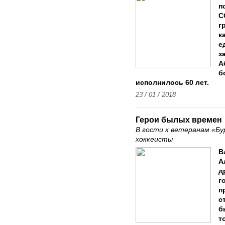
п
С
г
к
е
з
А
б
исполнилось 60 лет.
23 / 01 / 2018
Герои былых времен
В гости к ветеранам «Бу
хоккеисты
В
А
д
г
п
с
б
т