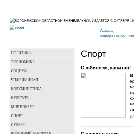
Газета,
которая объединя
Спорт
ПОЛИТИКА
ЭКОНОМИКА
С юбилеем, капитан!
СОЦИУМ
В
ЧП/КРИМИНАЛ
к
ч
КОЛУМНИСТИКА
п
КУЛЬТУРА
ф
н
МИР ВОКРУГ
л
СПОРТ
02
СУДЬБЫ
РАЙОННЫЙ МАСШТАБ
С нулем в атаке