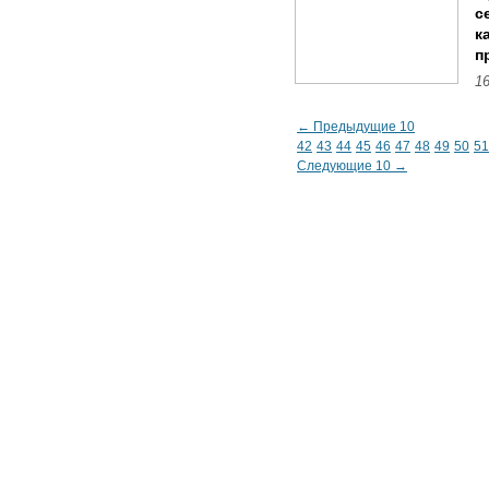
с
к
п
16
← Предыдущие 10
42
43
44
45
46
47
48
49
50
51
Следующие 10 →