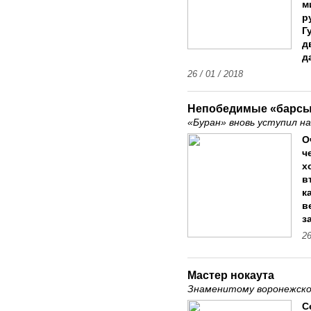
м
р
Г
д
д
26 / 01 / 2018
Непобедимые «барс
«Буран» вновь уступил на
О
ч
х
в
к
в
з
26
Мастер нокаута
Знаменитому воронежском
С