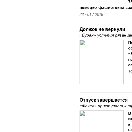
7
немецко-фашистских зах
23 / 01 / 2018
Должок не вернули
«Буран» уступил рязанца
П
с
«
п
с
19
Отпуск завершается
«Факел» приступает к тр
В
в
к
Ф