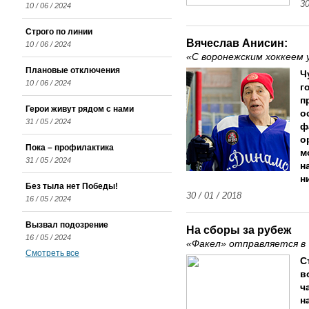
30
10 / 06 / 2024
Строго по линии
Вячеслав Анисин:
10 / 06 / 2024
«С воронежским хоккеем у
Плановые отключения
Ч
10 / 06 / 2024
г
п
Герои живут рядом с нами
о
31 / 05 / 2024
ф
о
Пока – профилактика
м
31 / 05 / 2024
н
н
Без тыла нет Победы!
30 / 01 / 2018
16 / 05 / 2024
Вызвал подозрение
На сборы за рубеж
16 / 05 / 2024
«Факел» отправляется в 
Смотреть все
С
в
ч
н