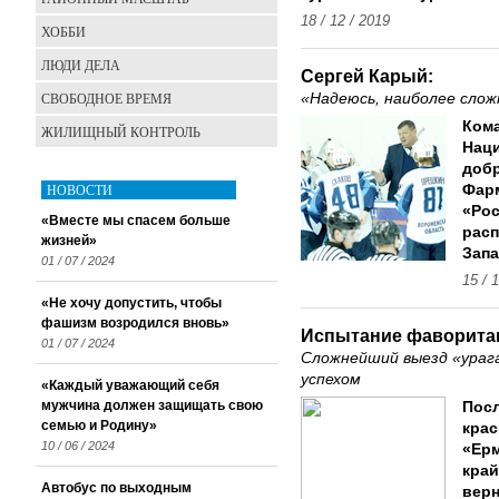
18 / 12 / 2019
ХОББИ
ЛЮДИ ДЕЛА
Сергей Карый:
СВОБОДНОЕ ВРЕМЯ
«Надеюсь, наиболее сло
Кома
ЖИЛИЩНЫЙ КОНТРОЛЬ
Нац
добр
НОВОСТИ
Фарм
«Рос
«Вместе мы спасем больше
расп
жизней»
Запа
01 / 07 / 2024
15 / 
«Не хочу допустить, чтобы
фашизм возродился вновь»
Испытание фаворита
01 / 07 / 2024
Сложнейший выезд «ураг
успехом
«Каждый уважающий себя
мужчина должен защищать свою
Посл
семью и Родину»
крас
10 / 06 / 2024
«Ерм
край
Автобус по выходным
верн