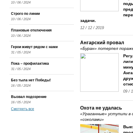
10 / 06 / 2024
поды
пред
Строго по линии
пер
10 / 06 / 2024
задачи.
12 / 12 / 2019
Плановые отключения
10 / 06 / 2024
Ангарский провал
Герои живут рядом с нами
«Буран» потерпел пораж
31 / 05 / 2024
Рег
лиги
Пока – профилактика
мину
31 / 05 / 2024
Анга
дру
Без тыла нет Победы!
отню
16 / 05 / 2024
09 / 
Вызвал подозрение
16 / 05 / 2024
Охота не удалась
Смотреть все
«Ураганные» уступили в 
«соколами»
Выез
про