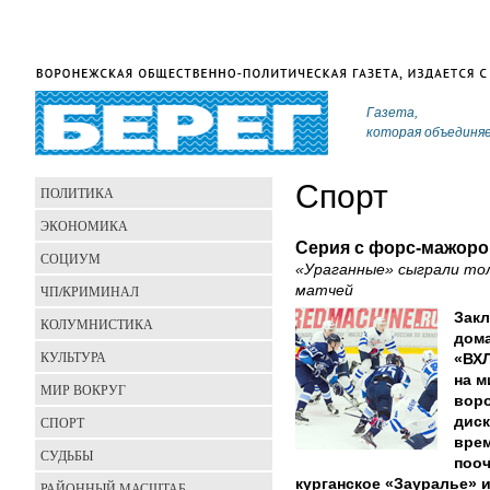
Газета,
которая объединя
Спорт
ПОЛИТИКА
ЭКОНОМИКА
Серия с форс-мажор
СОЦИУМ
«Ураганные» сыграли тол
ЧП/КРИМИНАЛ
матчей
Закл
КОЛУМНИСТИКА
дома
КУЛЬТУРА
«ВХЛ
на м
МИР ВОКРУГ
воро
СПОРТ
дис
врем
СУДЬБЫ
поо
курганское «Зауралье» и
РАЙОННЫЙ МАСШТАБ