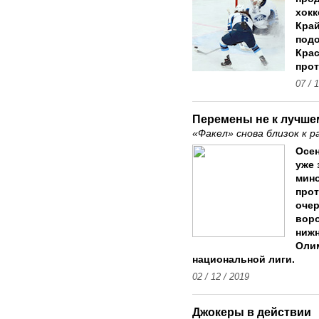
хокк
Край
подо
Крас
прот
07 / 
Перемены не к лучше
«Факел» снова близок к 
Осен
уже 
мино
прот
очер
воро
ниж
Оли
национальной лиги.
02 / 12 / 2019
Джокеры в действии