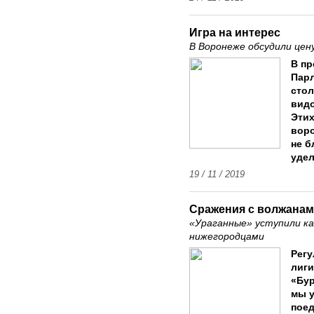
Игра на интерес
В Воронеже обсудили цен
В пр
Парл
стол
видо
Этих
воро
не б
удел
19 / 11 / 2019
Сражения с волжана
«Ураганные» уступили ка
нижегородцами
Рег
лиги
«Бур
мы у
пое