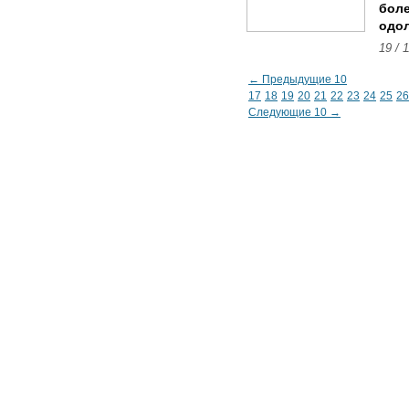
боле
одол
19 / 
← Предыдущие 10
17
18
19
20
21
22
23
24
25
26
Следующие 10 →