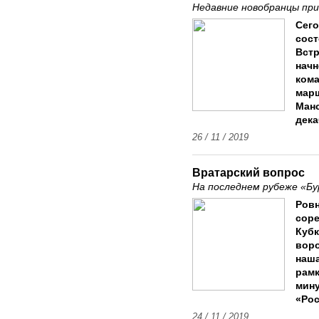
Недавние новобранцы при
Сего
сост
Встр
начн
кома
марш
Манс
дека
26 / 11 / 2019
Вратарский вопрос
На последнем рубеже «Бу
Ровн
соре
Кубк
воро
наша
рамк
мину
«Рос
24 / 11 / 2019