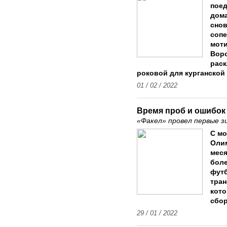
поед
дома
снов
соп
мот
Воро
раск
роковой для курганской
01 / 02 / 2022
Время проб и ошибок
«Факел» провел первые з
С мо
Оли
меся
боле
футб
тран
кото
сбор
29 / 01 / 2022