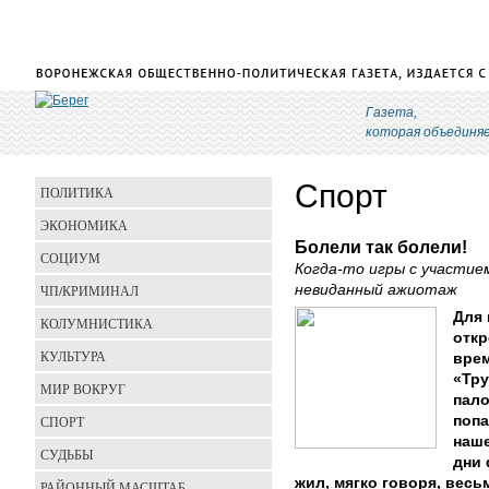
Газета,
которая объединя
Спорт
ПОЛИТИКА
ЭКОНОМИКА
Болели так болели!
СОЦИУМ
Когда-то игры с участие
ЧП/КРИМИНАЛ
невиданный ажиотаж
Для 
КОЛУМНИСТИКА
откр
КУЛЬТУРА
врем
«Тру
МИР ВОКРУГ
пало
СПОРТ
попа
наше
СУДЬБЫ
дни 
жил, мягко говоря, весь
РАЙОННЫЙ МАСШТАБ