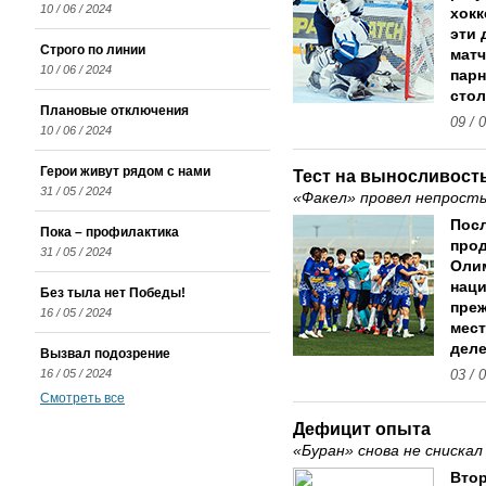
10 / 06 / 2024
хокк
эти 
Строго по линии
матч
10 / 06 / 2024
парн
стол
Плановые отключения
09 / 
10 / 06 / 2024
Герои живут рядом с нами
Тест на выносливост
31 / 05 / 2024
«Факел» провел непросты
Пос
Пока – профилактика
прод
31 / 05 / 2024
Оли
наци
Без тыла нет Победы!
преж
16 / 05 / 2024
мест
деле
Вызвал подозрение
16 / 05 / 2024
03 / 
Смотреть все
Дефицит опыта
«Буран» снова не снискал
Втор