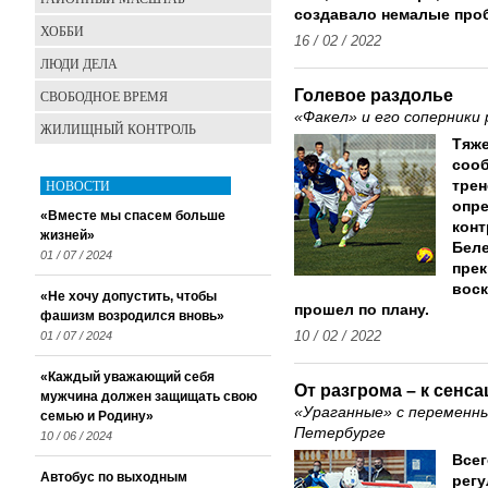
создавало немалые про
ХОББИ
16 / 02 / 2022
ЛЮДИ ДЕЛА
Голевое раздолье
СВОБОДНОЕ ВРЕМЯ
«Факел» и его соперники
ЖИЛИЩНЫЙ КОНТРОЛЬ
Тяже
сооб
НОВОСТИ
трен
опре
«Вместе мы спасем больше
конт
жизней»
Беле
01 / 07 / 2024
прек
воск
«Не хочу допустить, чтобы
прошел по плану.
фашизм возродился вновь»
01 / 07 / 2024
10 / 02 / 2022
«Каждый уважающий себя
От разгрома – к сенс
мужчина должен защищать свою
«Ураганные» с переменны
семью и Родину»
Петербурге
10 / 06 / 2024
Всег
Автобус по выходным
регу