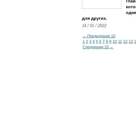
глав
кото
одни
для других.
14 / 01 / 2022
← Предыдущие 10
1
2
3
4
5
6
7
8
9
10
11
12
13
Следующие 10 →