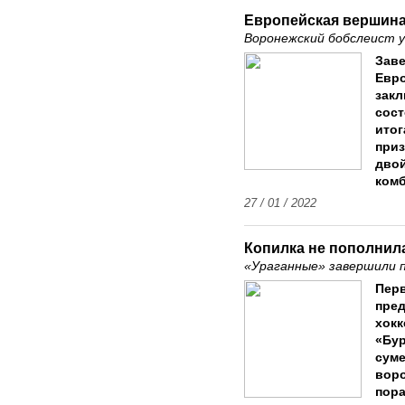
Европейская вершин
Воронежский бобслеист 
Зав
Евро
закл
сост
итог
приз
двой
комб
27 / 01 / 2022
Копилка не пополнил
«Ураганные» завершили 
Перв
пре
хокк
«Бур
суме
воро
пора