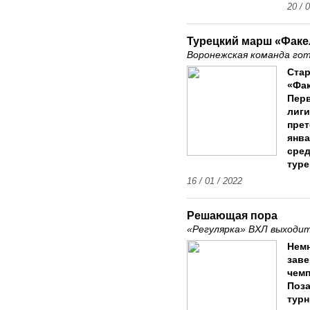
20 / 
Турецкий марш «Факе
Воронежская команда гот
Стар
«Фак
Пер
лиги
прет
янва
сред
туре
16 / 01 / 2022
Решающая пора
«Регулярка» ВХЛ выходи
Немн
заве
чемп
Поза
турн